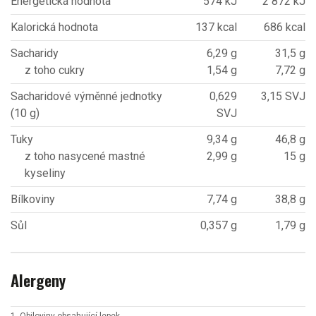
Energetická hodnota
574 kJ
2 872 kJ
Kalorická hodnota
137 kcal
686 kcal
Sacharidy
6,29 g
31,5 g
z toho cukry
1,54 g
7,72 g
Sacharidové výměnné jednotky
0,629
3,15 SVJ
(10 g)
SVJ
Tuky
9,34 g
46,8 g
z toho nasycené mastné
2,99 g
15 g
kyseliny
Bílkoviny
7,74 g
38,8 g
Sůl
0,357 g
1,79 g
Alergeny
1. Obiloviny obsahující lepek