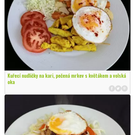
Kuřecí nudličky na kari, pečená mrkev s květákem a volská
oka