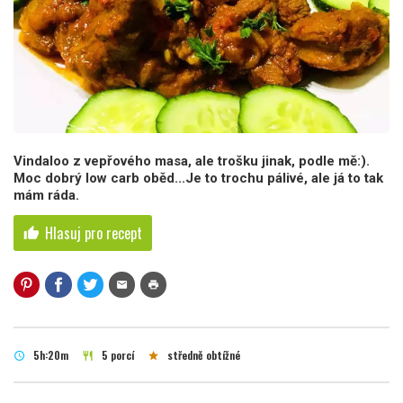
Vindaloo z vepřového masa, ale trošku jinak, podle mě:).
Moc dobrý low carb oběd...Je to trochu pálivé, ale já to tak
mám ráda.
Hlasuj pro recept
thumb_up
mail
print
5h:20m
5 porcí
středně obtížné
schedule
restaurant
star