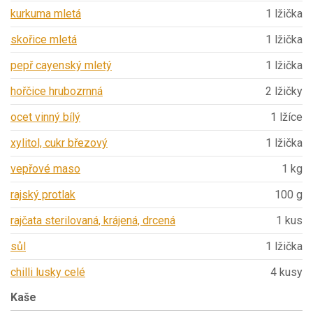
kurkuma mletá
1 lžička
skořice mletá
1 lžička
pepř cayenský mletý
1 lžička
hořčice hrubozrnná
2 lžičky
ocet vinný bílý
1 lžíce
xylitol, cukr březový
1 lžička
vepřové maso
1 kg
rajský protlak
100 g
rajčata sterilovaná, krájená, drcená
1 kus
sůl
1 lžička
chilli lusky celé
4 kusy
Kaše