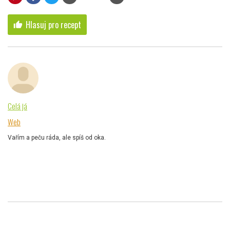
Hlasuj pro recept
thumb_up
Celá já
Web
Vařím a peču ráda, ale spíš od oka.