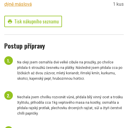
dýně máslová
1 kus
Tisk nákupního seznamu
print
Postup přípravy
Na oleji jsem osmahla dvě velké cibule na proužky, po chvilce
přidala 6 stroužků česneku na plátky. Následně jsem přidala cca po
lžičkách až dvou zázvor, mletý koriandr, římský kmín, kurkumu,
skořici, kajenský pepř, hrubozrnnou hořčici.
Nechala jsem chvilku rozvonět vůně, přidala bílý vinný ocet a trošku
Xylitolu, přihodila cca 1kg vepřového masa na kostky, osmahla a
přidala rajský protlak, plechovku drcených rajčat, sůl a čtyři čerstvé
chilli papričky.