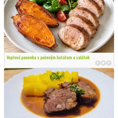
Vepřová panenka s pečeným batátem a salátek