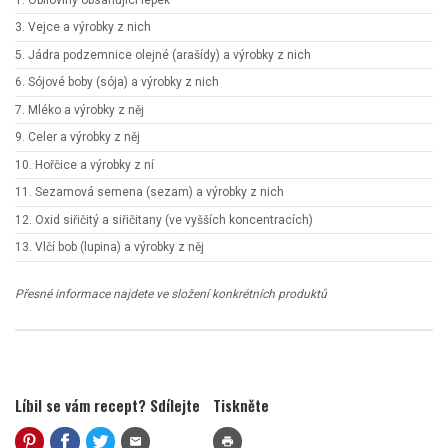
3. Vejce a výrobky z nich
5. Jádra podzemnice olejné (arašídy) a výrobky z nich
6. Sójové boby (sója) a výrobky z nich
7. Mléko a výrobky z něj
9. Celer a výrobky z něj
10. Hořčice a výrobky z ní
11. Sezamová semena (sezam) a výrobky z nich
12. Oxid siřičitý a siřičitany (ve vyšších koncentracích)
13. Vlčí bob (lupina) a výrobky z něj
Přesné informace najdete ve složení konkrétních produktů
Líbil se vám recept? Sdílejte
Tiskněte
mail
print