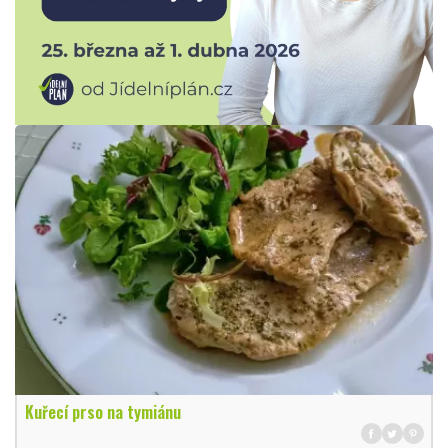
Kuřecí prso na tymiánu