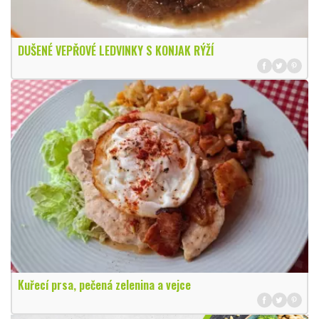
DUŠENÉ VEPŘOVÉ LEDVINKY S KONJAK RÝŽÍ
Kuřecí prsa, pečená zelenina a vejce