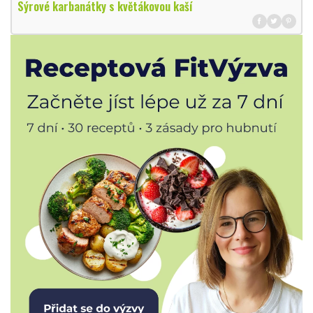
Sýrové karbanátky s květákovou kaší