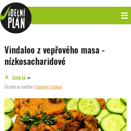
Vindaloo z vepřového masa -
nízkosacharidové
Celá já
person
Účastní se soutěže:
V kuchyni s láskou