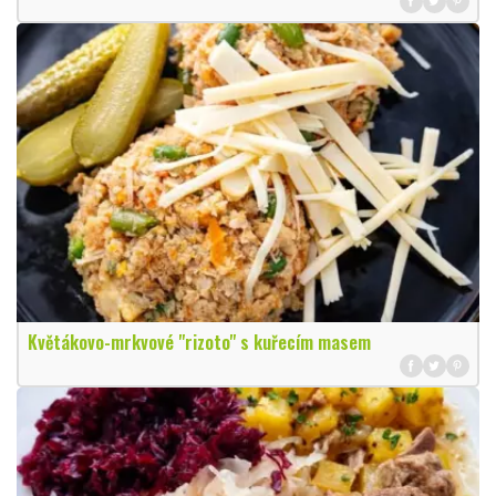
Květákovo-mrkvové "rizoto" s kuřecím masem