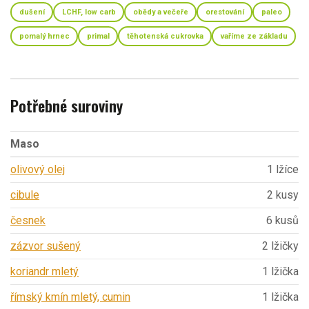
dušení
LCHF, low carb
obědy a večeře
orestování
paleo
pomalý hrnec
primal
těhotenská cukrovka
vaříme ze základu
Potřebné suroviny
Maso
olivový olej
1 lžíce
cibule
2 kusy
česnek
6 kusů
zázvor sušený
2 lžičky
koriandr mletý
1 lžička
římský kmín mletý, cumin
1 lžička