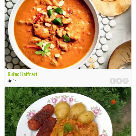
Kuřecí Jalfrezi
1×
thumb_up