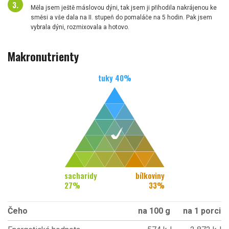
Měla jsem ještě máslovou dýni, tak jsem ji přihodila nakrájenou ke
směsi a vše dala na II. stupeň do pomaláče na 5 hodin. Pak jsem
vybrala dýni, rozmixovala a hotovo.
Makronutrienty
tuky
40
%
sacharidy
bílkoviny
27
%
33
%
Čeho
na 100 g
na 1 porci