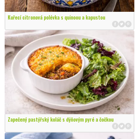
Kuřecí citronová polévka s quinoou a kapustou
Zapečený pastýřský koláč s dýňovým pyré a čočkou