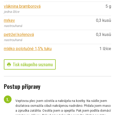
vláknina bramborová
5 g
jedna lžíce
mrkev
0,3 kusů
nastrouhaná
petržel kořenová
0,3 kusů
nastrouhaná
mléko polotučné 1,5% tuku
1 lžíce
Tisk nákupního seznamu
print
Postup přípravy
Vepřovou plec jsem očistila a nakrájela na kostky. Na sádle jsem
dozlatova osmažila cibuli nakrájenou nadrobno. Přidala jsem maso
a zprudka zatáhla. Osolila jsem a opepřila. Pak jsem podlila domácí