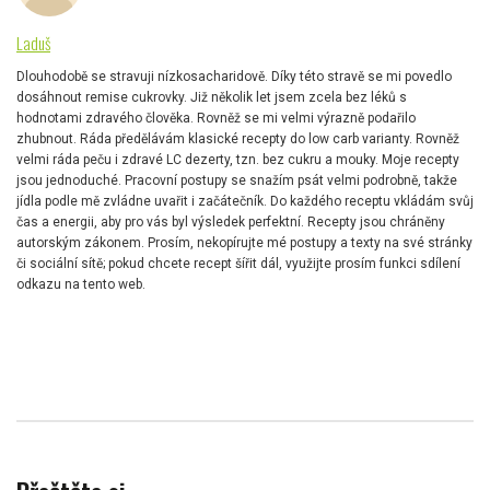
Laduš
Dlouhodobě se stravuji nízkosacharidově. Díky této stravě se mi povedlo
dosáhnout remise cukrovky. Již několik let jsem zcela bez léků s
hodnotami zdravého člověka. Rovněž se mi velmi výrazně podařilo
zhubnout. Ráda předělávám klasické recepty do low carb varianty. Rovněž
velmi ráda peču i zdravé LC dezerty, tzn. bez cukru a mouky. Moje recepty
jsou jednoduché. Pracovní postupy se snažím psát velmi podrobně, takže
jídla podle mě zvládne uvařit i začátečník. Do každého receptu vkládám svůj
čas a energii, aby pro vás byl výsledek perfektní. Recepty jsou chráněny
autorským zákonem. Prosím, nekopírujte mé postupy a texty na své stránky
či sociální sítě; pokud chcete recept šířit dál, využijte prosím funkci sdílení
odkazu na tento web.