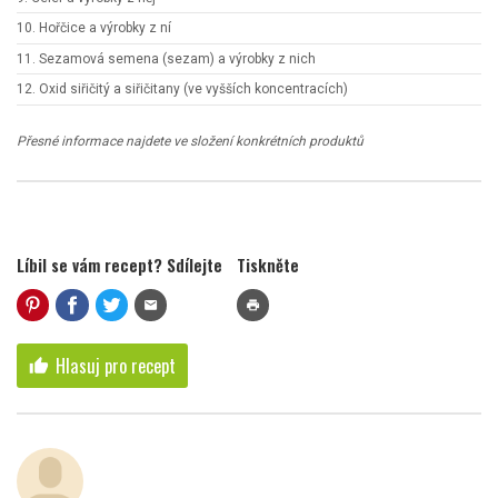
10. Hořčice a výrobky z ní
11. Sezamová semena (sezam) a výrobky z nich
12. Oxid siřičitý a siřičitany (ve vyšších koncentracích)
Přesné informace najdete ve složení konkrétních produktů
Líbil se vám recept? Sdílejte
Tiskněte
mail
print
Hlasuj pro recept
thumb_up