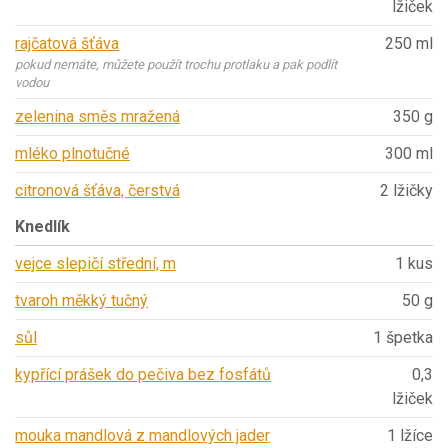
lžiček
rajčatová šťáva
250 ml
pokud nemáte, můžete použít trochu protlaku a pak podlít
vodou
zelenina směs mražená
350 g
mléko plnotučné
300 ml
citronová šťáva, čerstvá
2 lžičky
Knedlík
vejce slepičí střední, m
1 kus
tvaroh měkký tučný
50 g
sůl
1 špetka
kypřící prášek do pečiva bez fosfátů
0,3
lžiček
mouka mandlová z mandlových jader
1 lžíce