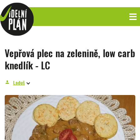
Vepřová plec na zelenině, low carb
knedlík - LC
Laduš
person