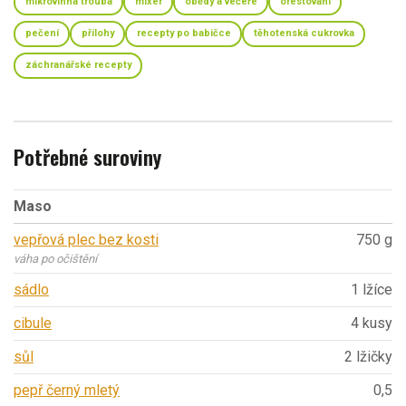
mikrovlnná trouba
mixér
obědy a večeře
orestování
pečení
přílohy
recepty po babičce
těhotenská cukrovka
záchranářské recepty
Potřebné suroviny
Maso
vepřová plec bez kosti
750 g
váha po očištění
sádlo
1 lžíce
cibule
4 kusy
sůl
2 lžičky
pepř černý mletý
0,5