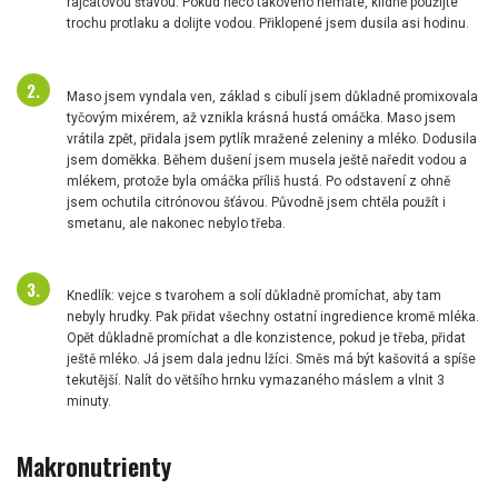
rajčatovou šťávou. Pokud něco takového nemáte, klidně použijte
trochu protlaku a dolijte vodou. Přiklopené jsem dusila asi hodinu.
Maso jsem vyndala ven, základ s cibulí jsem důkladně promixovala
tyčovým mixérem, až vznikla krásná hustá omáčka. Maso jsem
vrátila zpět, přidala jsem pytlík mražené zeleniny a mléko. Dodusila
jsem doměkka. Během dušení jsem musela ještě naředit vodou a
mlékem, protože byla omáčka příliš hustá. Po odstavení z ohně
jsem ochutila citrónovou šťávou. Původně jsem chtěla použít i
smetanu, ale nakonec nebylo třeba.
Knedlík: vejce s tvarohem a solí důkladně promíchat, aby tam
nebyly hrudky. Pak přidat všechny ostatní ingredience kromě mléka.
Opět důkladně promíchat a dle konzistence, pokud je třeba, přidat
ještě mléko. Já jsem dala jednu lžíci. Směs má být kašovitá a spíše
tekutější. Nalít do většího hrnku vymazaného máslem a vlnit 3
minuty.
Makronutrienty