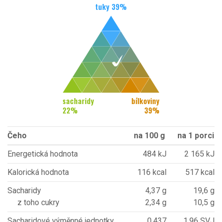
tuky
39
%
sacharidy
bílkoviny
22
%
39
%
Čeho
na 100 g
na 1 porci
Energetická hodnota
484 kJ
2 165 kJ
Kalorická hodnota
116 kcal
517 kcal
Sacharidy
4,37 g
19,6 g
z toho cukry
2,34 g
10,5 g
Sacharidové výměnné jednotky
0,437
1,96 SVJ