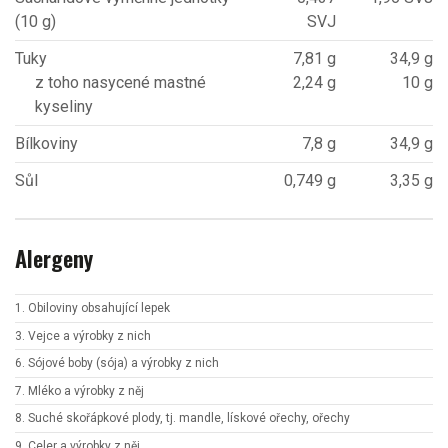
(10 g)
SVJ
Tuky
7,81 g
34,9 g
z toho nasycené mastné
2,24 g
10 g
kyseliny
Bílkoviny
7,8 g
34,9 g
Sůl
0,749 g
3,35 g
Alergeny
1. Obiloviny obsahující lepek
3. Vejce a výrobky z nich
6. Sójové boby (sója) a výrobky z nich
7. Mléko a výrobky z něj
8. Suché skořápkové plody, tj. mandle, lískové ořechy, ořechy
9. Celer a výrobky z něj