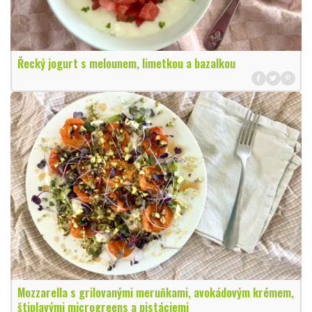
Řecký jogurt s melounem, limetkou a bazalkou
Mozzarella s grilovanými meruňkami, avokádovým krémem,
štiplavými microgreens a pistáciemi