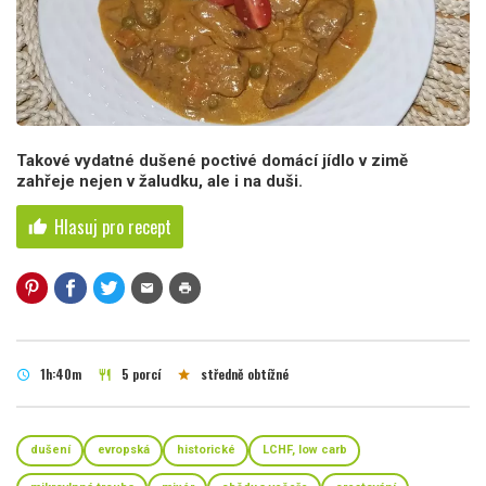
Takové vydatné dušené poctivé domácí jídlo v zimě
zahřeje nejen v žaludku, ale i na duši.
Hlasuj pro recept
thumb_up
mail
print
1h:40m
5 porcí
středně obtížné
schedule
restaurant
star
dušení
evropská
historické
LCHF, low carb