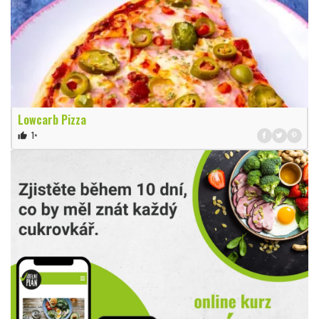
Lowcarb Pizza
1×
thumb_up