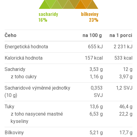
sacharidy
bílkoviny
16
%
23
%
Čeho
na 100 g
na 1 porci
Energetická hodnota
655 kJ
2 231 kJ
Kalorická hodnota
157 kcal
533 kcal
Sacharidy
3,53 g
12 g
z toho cukry
1,16 g
3,97 g
Sacharidové výměnné jednotky
0,353
1,2 SVJ
(10 g)
SVJ
Tuky
13,6 g
46,4 g
z toho nasycené mastné
6,53 g
22,2 g
kyseliny
Bílkoviny
5,21 g
17,7 g