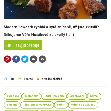
Moderní lowcarb rychlá a sytá snídaně, už jste zkusili?
Děkujeme Věře Husákové za skvělý tip :)
Hlasuj pro recept
thumb_up
mail
print
10m
1 porce
středně obtížné
schedule
restaurant
star
evropská
historické
LCHF, low carb
orestování
primal
snídaně
těhotenská cukrovka
vaření
vaříme ze základu