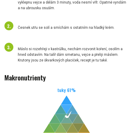
vyklepnu vejce a dělám 3 minuty, voda nesmí vřít .Opatrně vyndám
a na ubrousku osuším.
Česnek utřu se solí a smíchám s ostatním na hladký krém.
Máslo si rozehřeji v kastrůlku, nechám rozvonit koření, osolím a
hned odstavím. Na talíř dám smetanu, vejce a přeliji máslem.
Krutony jsou ze škvarkových placiček, recept je tu také.
Makronutrienty
tuky
61
%