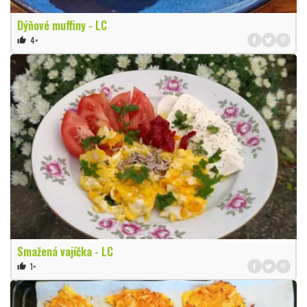
Dýňové muffiny - LC
4×
thumb_up
Smažená vajíčka - LC
1×
thumb_up