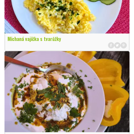
Míchaná vajíčka s tvarůžky