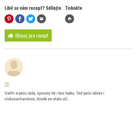
Líbil se vám recept? Sdílejte
Tiskněte
mail
print
Hlasuj pro recept
thumb_up
Oli
Vařím a peču ráda, spousty let i bez lepku. Teď peču občas i
nízkosacharidově, člověk se stále učí...