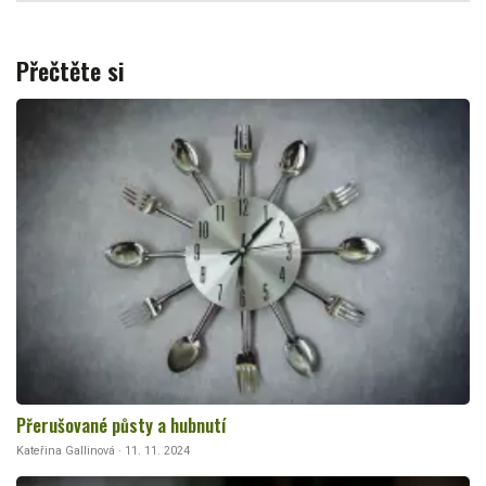
Přečtěte si
Přerušované půsty a hubnutí
Kateřina Gallinová · 11. 11. 2024