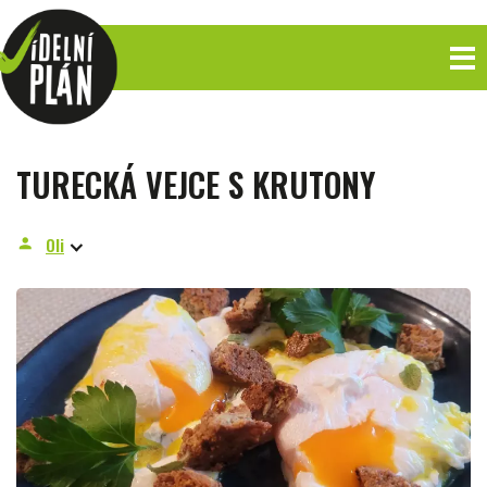
TURECKÁ VEJCE S KRUTONY
Oli
person