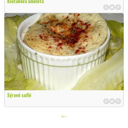
Květáková omeleta
Sýrové suflé