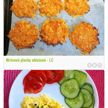
Mrkvové placky obložené - LC