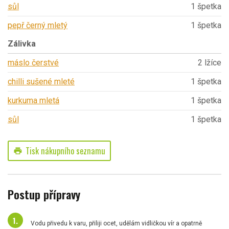
sůl
1 špetka
pepř černý mletý
1 špetka
Zálivka
máslo čerstvé
2 lžíce
chilli sušené mleté
1 špetka
kurkuma mletá
1 špetka
sůl
1 špetka
Tisk nákupního seznamu
print
Postup přípravy
Vodu přivedu k varu, přiliji ocet, udělám vidličkou vír a opatrně