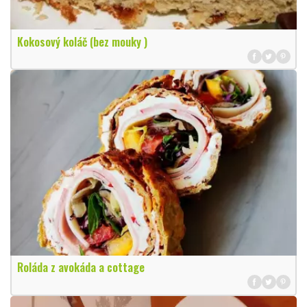
Kokosový koláč (bez mouky )
Roláda z avokáda a cottage