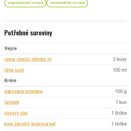
vegetariánské recepty
záchranářské recepty
Potřebné suroviny
Vejce
vejce slepičí střední, m
2 kusy
Ume ocet
100 ml
Krém
zakysaná smetana
100 g
česnek
1 kus
olivový olej
1 lžička
kopr čerstvý, koprová nať
1 lžička