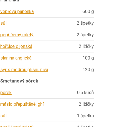
vepřová panenka
600 g
sůl
2 špetky
pepř černý mletý
2 špetky
hořčice dijonská
2 lžičky
slanina anglická
100 g
sýr s modrou plísní, niva
120 g
Smetanový pórek
pórek
0,5 kusů
máslo přepuštěné, ghí
2 lžičky
sůl
1 špetka