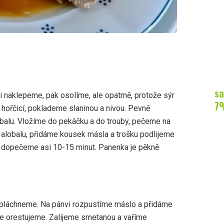
sa
i naklepeme, pak osolíme, ale opatrně, protože sýr
7
 hořčicí, poklademe slaninou a nivou. Pevně
balu. Vložíme do pekáčku a do trouby, pečeme na
z alobalu, přidáme kousek másla a trošku podlijeme
 a dopečeme asi 10-15 minut. Panenka je pěkně
opláchneme. Na pánvi rozpustíme máslo a přidáme
ce orestujeme. Zalijeme smetanou a vaříme