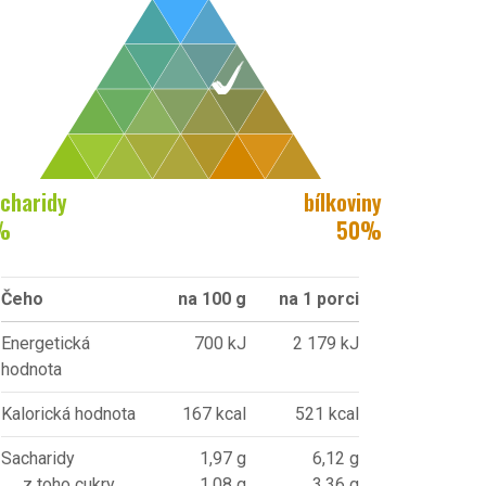
charidy
bílkoviny
%
50
%
Čeho
na 100 g
na 1 porci
Energetická
700 kJ
2 179 kJ
hodnota
Kalorická hodnota
167 kcal
521 kcal
Sacharidy
1,97 g
6,12 g
z toho cukry
1,08 g
3,36 g