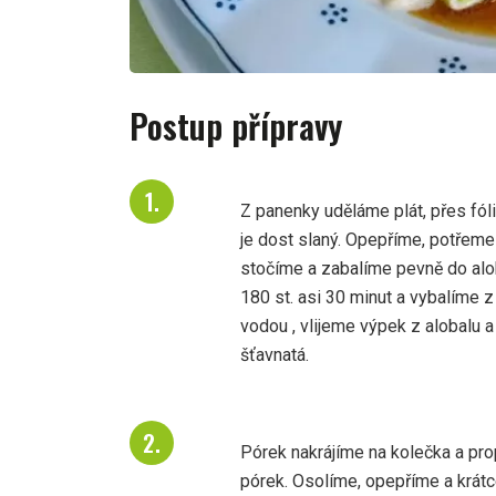
Postup přípravy
Z panenky uděláme plát, přes fóli
je dost slaný. Opepříme, potřeme
stočíme a zabalíme pevně do alo
180 st. asi 30 minut a vybalíme 
vodou , vlijeme výpek z alobalu
šťavnatá.
Pórek nakrájíme na kolečka a pr
pórek. Osolíme, opepříme a krát