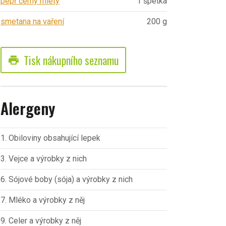
pepř černý mletý
1 špetka
smetana na vaření
200 g
Tisk nákupního seznamu
print
Alergeny
1. Obiloviny obsahující lepek
3. Vejce a výrobky z nich
6. Sójové boby (sója) a výrobky z nich
7. Mléko a výrobky z něj
9. Celer a výrobky z něj