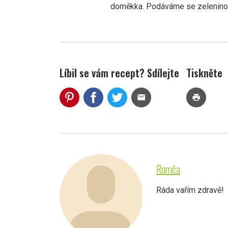
doměkka. Podáváme se zelenino
Líbil se vám recept? Sdílejte
Tiskněte
mail
print
Romča
Ráda vařím zdravě!