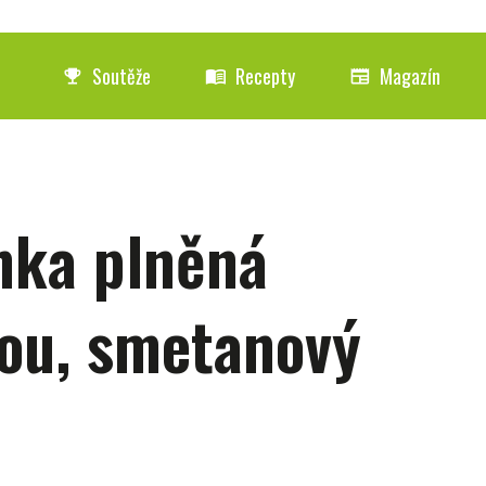
Soutěže
Recepty
Magazín
emoji_events
menu_book
newspaper
nka plněná
vou, smetanový