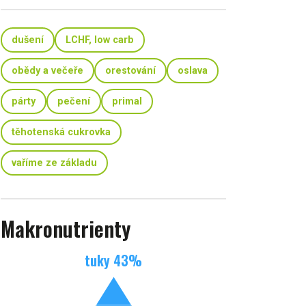
dušení
LCHF, low carb
obědy a večeře
orestování
oslava
párty
pečení
primal
těhotenská cukrovka
vaříme ze základu
Makronutrienty
tuky
43
%