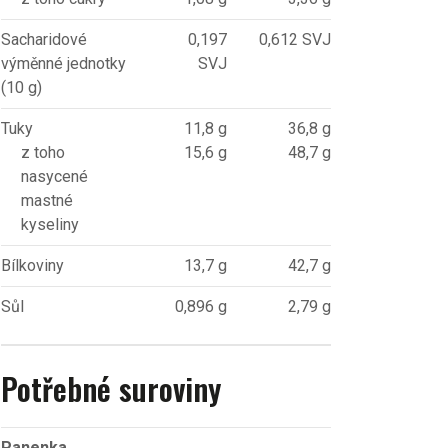
Sacharidové
0,197
0,612 SVJ
výměnné jednotky
SVJ
(10 g)
Tuky
11,8 g
36,8 g
z toho
15,6 g
48,7 g
nasycené
mastné
kyseliny
Bílkoviny
13,7 g
42,7 g
Sůl
0,896 g
2,79 g
Potřebné suroviny
Panenka