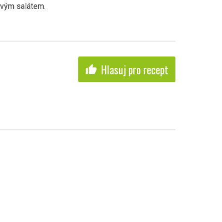
vým salátem.
Hlasuj pro recept
thumb_up