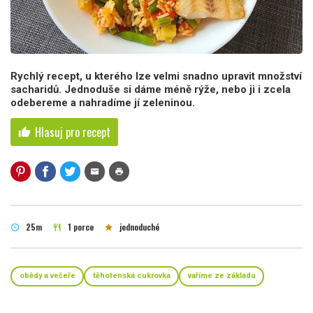
Rychlý recept, u kterého lze velmi snadno upravit množství
sacharidů. Jednoduše si dáme méně rýže, nebo ji i zcela
odebereme a nahradíme jí zeleninou.
Hlasuj pro recept
thumb_up
mail
print
25m
1 porce
jednoduché
schedule
restaurant
star
obědy a večeře
těhotenská cukrovka
vaříme ze základu