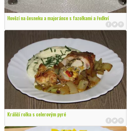
Hovězí na česneku a majoránce s fazolkami a ředkví
Králičí rolka s celerovým pyré