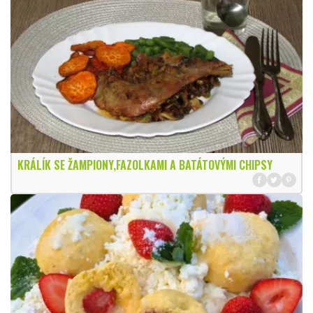
KRÁLÍK SE ŽAMPIONY,FAZOLKAMI A BATÁTOVÝMI CHIPSY