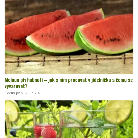
Meloun při hubnutí – jak s ním pracovat v jídelníčku a čemu se
vyvarovat?
Jídelní plán · 29. 7. 2026