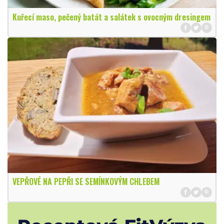
Kuřecí maso, pečený batát a salátek s ovocným dresingem
VEPŘOVÉ NA PEPŘI SE SEMÍNKOVÝM CHLEBEM