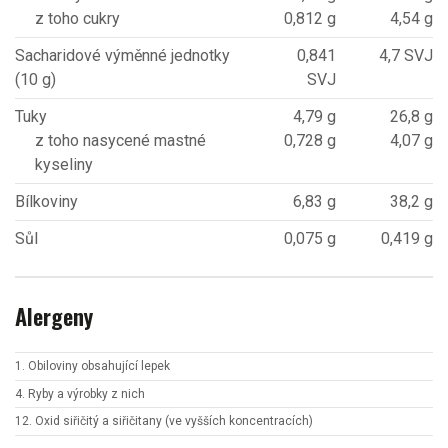
z toho cukry
0,812 g
4,54 g
Sacharidové výměnné jednotky
0,841
4,7 SVJ
(10 g)
SVJ
Tuky
4,79 g
26,8 g
z toho nasycené mastné
0,728 g
4,07 g
kyseliny
Bílkoviny
6,83 g
38,2 g
Sůl
0,075 g
0,419 g
Alergeny
1. Obiloviny obsahující lepek
4. Ryby a výrobky z nich
12. Oxid siřičitý a siřičitany (ve vyšších koncentracích)