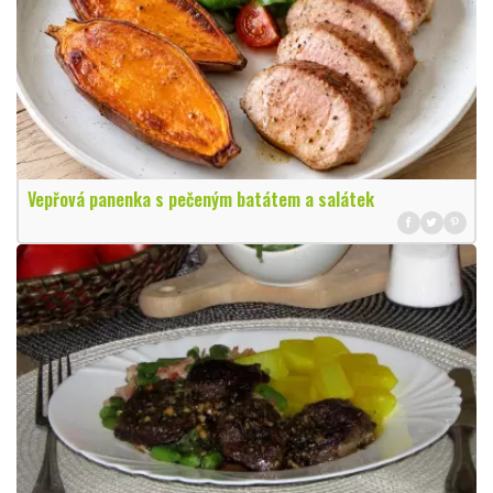
Vepřová panenka s pečeným batátem a salátek