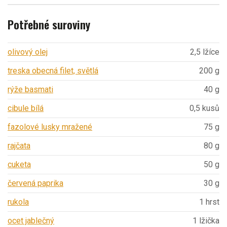
Potřebné suroviny
olivový olej
2,5 lžíce
treska obecná filet, světlá
200 g
rýže basmati
40 g
cibule bílá
0,5 kusů
fazolové lusky mražené
75 g
rajčata
80 g
cuketa
50 g
červená paprika
30 g
rukola
1 hrst
ocet jablečný
1 lžička