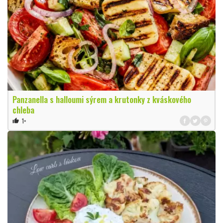
Panzanella s halloumi sýrem a krutonky z kváskového
chleba
1×
thumb_up