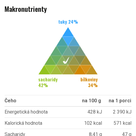
Makronutrienty
tuky
24
%
sacharidy
bílkoviny
42
%
34
%
Čeho
na 100 g
na 1 porci
Energetická hodnota
428 kJ
2 390 kJ
Kalorická hodnota
102 kcal
571 kcal
Sacharidy
8,41 g
47 g