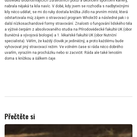
důsledku dlouhotrvajících zdravotních potíží a ukončení sportovní kariéry,
nabrala nějaká ta kila navíc. V době, kdy jsem se rozhodla s nadbytečnými
kily něco udělat, se mi do ruky dostala knížka Jídlo na prvním místě, která
odstartovala můj zájem o stravovací program Whole30 a následně pak i o
další nízkosacharidové formy stravování. Znalosti o fungování lidského těla
a výživě čerpám z absolvovaného studia na Přírodovědecké fakultě UK (obor
Buněčná a vývojová biologie) a 1. lékařské fakultě UK (obor Nutriční
specialista). Věřím, že každý člověk je jediněčný, a proto každému bude
vyhovovat jiný stravovací režim. Ve volném čase si ráda něco dobrého
uvařím, vyrazím na procházku nebo si zacvičit. Ráda ale také lenoším
doma s knížkou a šálkem čaje.
Přečtěte si