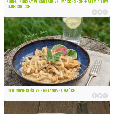
KUŘECÍ KOUSKY VE SMETANOVÉ OMÁČCE SE ŠPENÁTEM A LOW
CARB GNOCCHI
CITRÓNOVÉ KUŘE VE SMETANOVÉ OMÁČCE