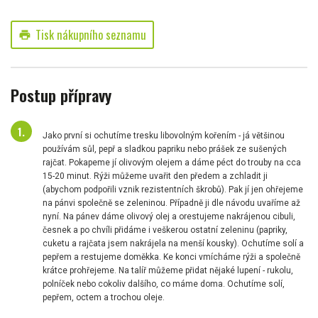
Tisk nákupního seznamu
print
Postup přípravy
Jako první si ochutíme tresku libovolným kořením - já většinou
používám sůl, pepř a sladkou papriku nebo prášek ze sušených
rajčat. Pokapeme jí olivovým olejem a dáme péct do trouby na cca
15-20 minut. Rýži můžeme uvařit den předem a zchladit ji
(abychom podpořili vznik rezistentních škrobů). Pak jí jen ohřejeme
na pánvi společně se zeleninou. Případně ji dle návodu uvaříme až
nyní. Na pánev dáme olivový olej a orestujeme nakrájenou cibuli,
česnek a po chvíli přidáme i veškerou ostatní zeleninu (papriky,
cuketu a rajčata jsem nakrájela na menší kousky). Ochutíme solí a
pepřem a restujeme doměkka. Ke konci vmícháme rýži a společně
krátce prohřejeme. Na talíř můžeme přidat nějaké lupení - rukolu,
polníček nebo cokoliv dalšího, co máme doma. Ochutíme solí,
pepřem, octem a trochou oleje.