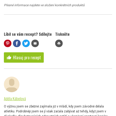
Přesné informace najdete ve složení konkrétních produktů
Líbil se vám recept? Sdílejte
Tiskněte
mail
print
Hlasuj pro recept
thumb_up
Adéla Kábelová
O výživu jsem se zběžně zajímala již v mládí, kdy jsem závodně dělala
atletiku. Podrobněji jsem se jí však začala zabývat až tehdy, když jsem v