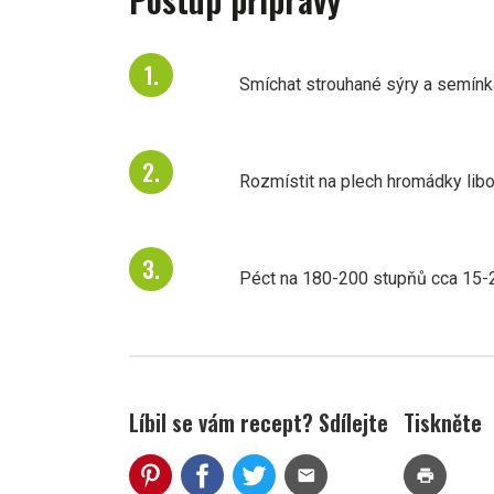
Smíchat strouhané sýry a semínk
Rozmístit na plech hromádky libo
Péct na 180-200 stupňů cca 15-2
Líbil se vám recept? Sdílejte
Tiskněte
mail
print