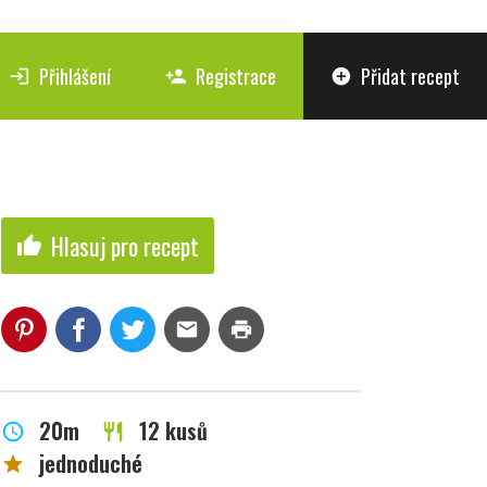
Přihlášení
Registrace
Přidat recept
login
person_add
add_circle
Hlasuj pro recept
thumb_up
mail
print
20m
12 kusů
schedule
restaurant
jednoduché
star