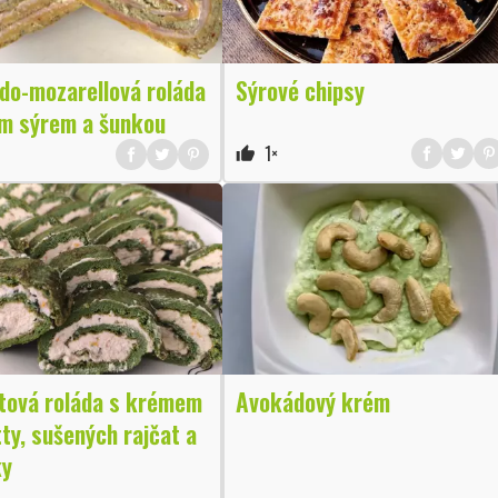
do-mozarellová roláda
Sýrové chipsy
ím sýrem a šunkou
1×
thumb_up
tová roláda s krémem
Avokádový krém
tty, sušených rajčat a
ky