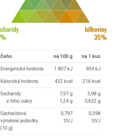
charidy
bílkoviny
%
35
%
Čeho
na 100 g
na 1 kus
Energetická hodnota
1 807 kJ
904 kJ
Kalorická hodnota
432 kcal
216 kcal
Sacharidy
7,97 g
3,98 g
z toho cukry
1,24 g
0,622 g
Sacharidové
0,797
0,398
výměnné jednotky
SVJ
SVJ
(10 g)