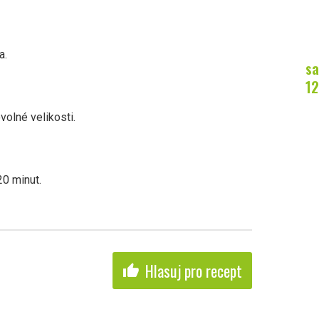
a.
sa
12
volné velikosti.
0 minut.
Hlasuj pro recept
thumb_up