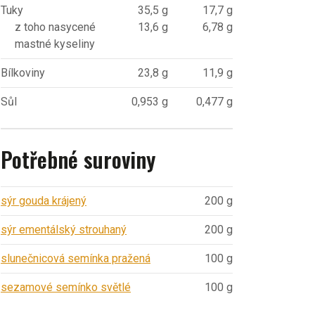
Tuky
35,5 g
17,7 g
z toho nasycené
13,6 g
6,78 g
mastné kyseliny
Bílkoviny
23,8 g
11,9 g
Sůl
0,953 g
0,477 g
Potřebné suroviny
sýr gouda krájený
200 g
sýr ementálský strouhaný
200 g
slunečnicová semínka pražená
100 g
sezamové semínko světlé
100 g