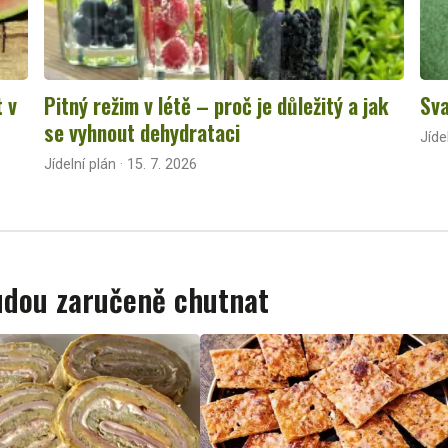
t v
Pitný režim v létě – proč je důležitý a jak
Sva
se vyhnout dehydrataci
Jíde
Jídelní plán · 15. 7. 2026
budou zaručeně chutnat