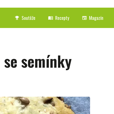
Soutěže
Recepty
Magazín
emoji_events
menu_book
newspaper
y se semínky