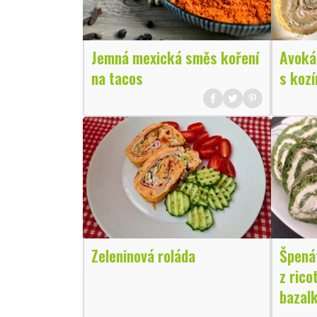
Jemná mexická směs koření
Avoká
na tacos
s koz
Zeleninová roláda
Špená
z rico
bazal