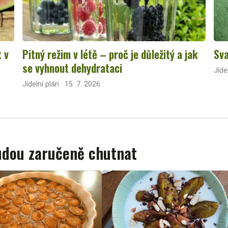
t v
Pitný režim v létě – proč je důležitý a jak
Sva
se vyhnout dehydrataci
Jíde
Jídelní plán · 15. 7. 2026
budou zaručeně chutnat