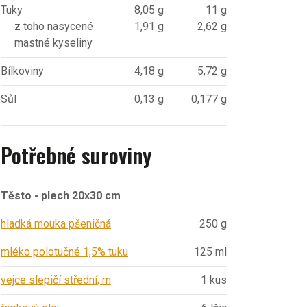
Tuky
8,05 g
11 g
z toho nasycené
1,91 g
2,62 g
mastné kyseliny
Bílkoviny
4,18 g
5,72 g
Sůl
0,13 g
0,177 g
Potřebné suroviny
Těsto - plech 20x30 cm
hladká mouka pšeničná
250 g
mléko polotučné 1,5% tuku
125 ml
vejce slepičí střední, m
1 kus