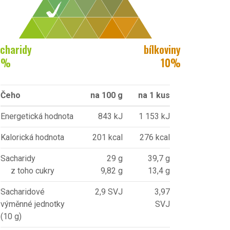
charidy
bílkoviny
0
%
10
%
Čeho
na 100 g
na 1 kus
Energetická hodnota
843 kJ
1 153 kJ
Kalorická hodnota
201 kcal
276 kcal
Sacharidy
29 g
39,7 g
z toho cukry
9,82 g
13,4 g
Sacharidové
2,9 SVJ
3,97
výměnné jednotky
SVJ
(10 g)