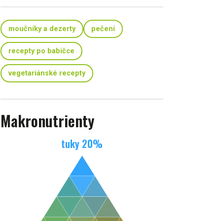
moučníky a dezerty
pečení
recepty po babičce
vegetariánské recepty
Makronutrienty
tuky
20
%