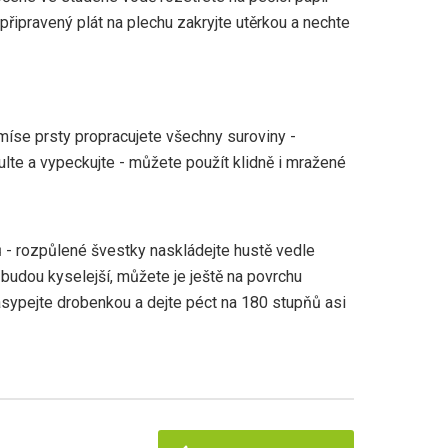
řipravený plát na plechu zakryjte utěrkou a nechte
 míse prsty propracujete všechny suroviny -
ulte a vypeckujte - můžete použít klidně i mražené
ů - rozpůlené švestky naskládejte hustě vedle
budou kyselejší, můžete je ještě na povrchu
sypejte drobenkou a dejte péct na 180 stupňů asi