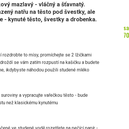
kový mazlavý - vláčný a šťavnatý.
zený natřu na těsto pod švestky, ale
 - kynuté těsto, švestky a drobenka.
sa
7
í rozdrobte to mísy, promíchejte se 2 lžičkami
- droždí se vám zatím rozpustí na kašičku a budete
kyne, ikdybyste náhodou použili studené mléko
í suroviny a vypracujte vařečkou těsto - bude
stu než klasickému kynutému
čené ve studené vodě rozetřete na pečící papír -