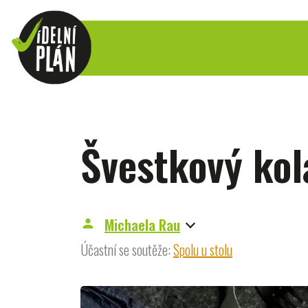
Švestkový kol
Michaela Rau
person
Účastní se soutěže:
Spolu u stolu