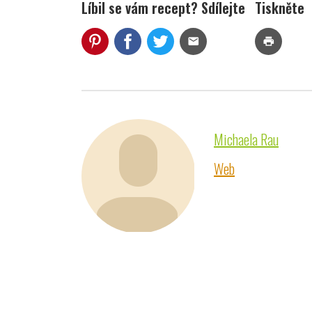
Líbil se vám recept? Sdílejte
Tiskněte
mail
print
Michaela Rau
Web