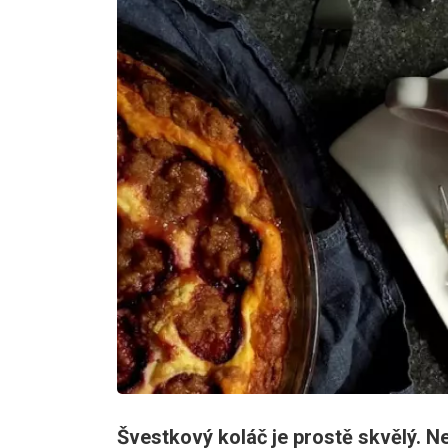
Švestkový koláč je prostě skvělý. N