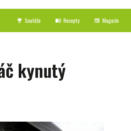
Soutěže
Recepty
Magazín
emoji_events
menu_book
newspaper
áč kynutý