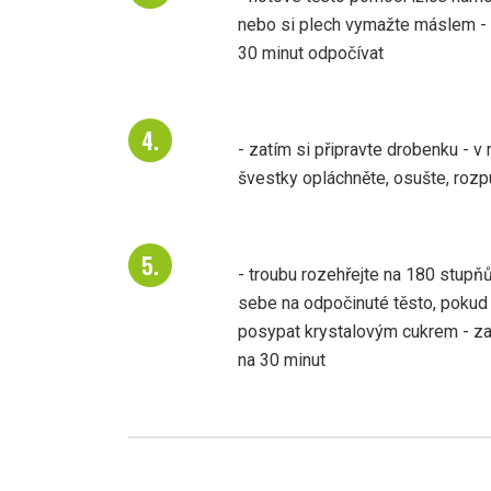
nebo si plech vymažte máslem - p
30 minut odpočívat
- zatím si připravte drobenku - v
švestky opláchněte, osušte, rozp
- troubu rozehřejte na 180 stupň
sebe na odpočinuté těsto, pokud 
posypat krystalovým cukrem - za
na 30 minut