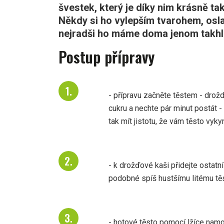
švestek, který je díky nim krásně ta
Někdy si ho vylepším tvarohem, osla
nejradši ho máme doma jenom takhle
Postup přípravy
- přípravu začněte těstem - drožd
cukru a nechte pár minut postát 
tak mít jistotu, že vám těsto vy
- k drožďové kaši přidejte ostatn
podobné spíš hustšímu litému tě
- hotové těsto pomocí lžíce namo