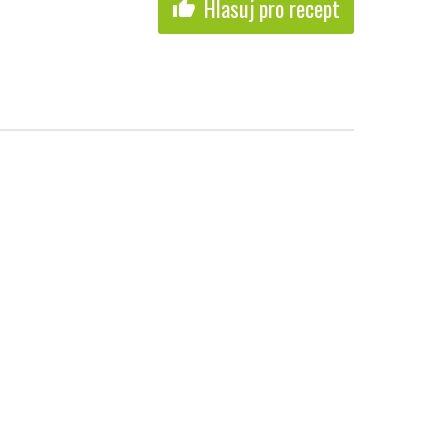
Hlasuj pro recept
thumb_up