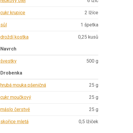
řepkový olej
6 lžic
cukr krupice
2 lžíce
sůl
1 špetka
droždí kostka
0,25 kusů
Navrch
švestky
500 g
Drobenka
hrubá mouka pšeničná
25 g
cukr moučkový
25 g
máslo čerstvé
25 g
skořice mletá
0,5 lžiček