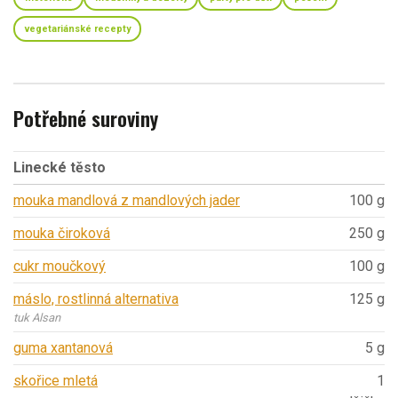
vegetariánské recepty
Potřebné suroviny
Linecké těsto
mouka mandlová z mandlových jader
100 g
mouka čiroková
250 g
cukr moučkový
100 g
máslo, rostlinná alternativa
125 g
tuk Alsan
guma xantanová
5 g
skořice mletá
1