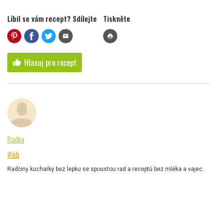
Líbil se vám recept? Sdílejte
Tiskněte
mail
print
Hlasuj pro recept
thumb_up
Radka
Web
Radčiny kuchařky bez lepku se spoustou rad a receptů bez mléka a vajec.