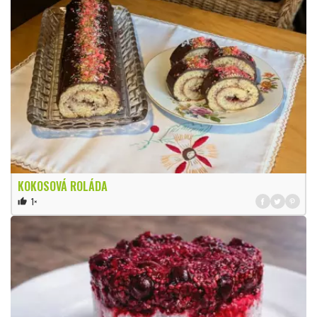
KOKOSOVÁ ROLÁDA
1×
thumb_up