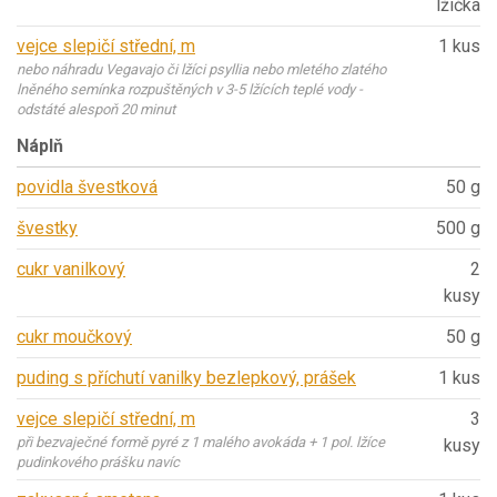
lžička
vejce slepičí střední, m
1 kus
nebo náhradu Vegavajo či lžíci psyllia nebo mletého zlatého
lněného semínka rozpuštěných v 3-5 lžících teplé vody -
odstáté alespoň 20 minut
Náplň
povidla švestková
50 g
švestky
500 g
cukr vanilkový
2
kusy
cukr moučkový
50 g
puding s příchutí vanilky bezlepkový, prášek
1 kus
vejce slepičí střední, m
3
při bezvaječné formě pyré z 1 malého avokáda + 1 pol. lžíce
kusy
pudinkového prášku navíc