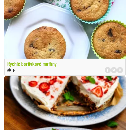
Rychlé borůvkové muffiny
1×
thumb_up