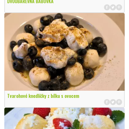
DVOUBAREVNÁ BÁBOVKA
Tvarohové knedlíčky z bílku s ovocem