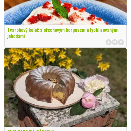
Tvarohový koláč s ořechovým korpusem a lyofilizovanými
jahodami