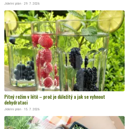
Jídelní plán · 29. 7. 2026
Pitný režim v létě – proč je důležitý a jak se vyhnout
dehydrataci
Jídelní plán · 15. 7. 2026