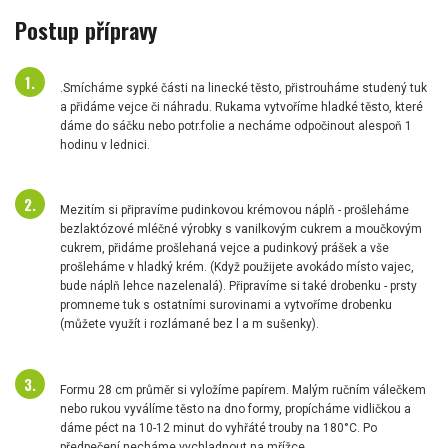
Postup přípravy
.Smícháme sypké části na linecké těsto, přistrouháme studený tuk
a přidáme vejce či náhradu. Rukama vytvoříme hladké těsto, které
dáme do sáčku nebo potr.folie a necháme odpočinout alespoň 1
hodinu v lednici.
Mezitím si připravíme pudinkovou krémovou náplň - prošleháme
bezlaktózové mléčné výrobky s vanilkovým cukrem a moučkovým
cukrem, přidáme prošlehaná vejce a pudinkový prášek a vše
prošleháme v hladký krém. (Když použijete avokádo místo vajec,
bude náplň lehce nazelenalá). Připravíme si také drobenku - prsty
promneme tuk s ostatními surovinami a vytvoříme drobenku
(můžete využít i rozlámané bez l a m sušenky).
Formu 28 cm průměr si vyložíme papírem. Malým ručním válečkem
nebo rukou vyválíme těsto na dno formy, propícháme vidličkou a
dáme péct na 10-12 minut do vyhřáté trouby na 180°C. Po
předpečení necháme vychladnout na mřížce.