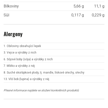
Bílkoviny
5,66 g
11,1 g
Sůl
0,117 g
0,229 g
Alergeny
1. Obiloviny obsahující lepek
3. Vejce a výrobky z nich
6. Sójové boby (sója) a výrobky z nich
7. Mléko a výrobky z něj
8. Suché skořápkové plody, tj. mandle, lískové ořechy, ořechy
13. Vlčí bob (lupina) a výrobky z něj
Přesné informace najdete ve složení konkrétních produktů