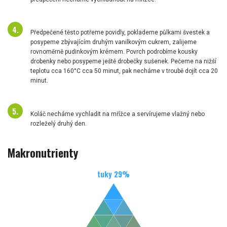
Předpečené těsto potřeme povidly, poklademe půlkami švestek a
posypeme zbývajícím druhým vanilkovým cukrem, zalijeme
rovnoměrně pudinkovým krémem. Povrch podrobíme kousky
drobenky nebo posypeme ještě drobečky sušenek. Pečeme na nižší
teplotu cca 160°C cca 50 minut, pak necháme v troubě dojít cca 20
minut.
Koláč necháme vychladit na mřížce a servírujeme vlažný nebo
rozleželý druhý den.
Makronutrienty
tuky
29
%