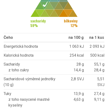
sacharidy
bílkoviny
59
%
12
%
Čeho
na 100 g
na 1 kus
Energetická hodnota
1 063 kJ
2 093 kJ
Kalorická hodnota
254 kcal
500 kcal
Sacharidy
28 g
55,1 g
z toho cukry
14,4 g
28,4 g
Sacharidové výměnné jednotky
2,8 SVJ
5,51
(10 g)
SVJ
Tuky
13,9 g
27,4 g
z toho nasycené mastné
4,63 g
9,11 g
kyseliny