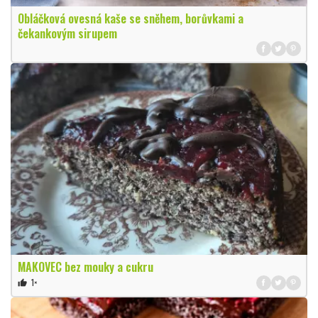
Obláčková ovesná kaše se sněhem, borůvkami a
čekankovým sirupem
MAKOVEC bez mouky a cukru
1×
thumb_up