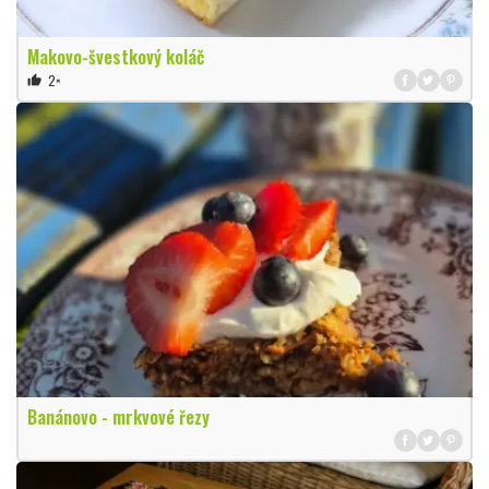
Makovo-švestkový koláč
2×
thumb_up
Banánovo - mrkvové řezy