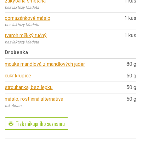
zakysaná smetana
1 kus
bez laktozy Madeta
pomazánkové máslo
1 kus
bez laktozy Madeta
tvaroh měkký tučný
1 kus
baz laktozy Madeta
Drobenka
mouka mandlová z mandlových jader
80 g
cukr krupice
50 g
strouhanka, bez lepku
50 g
máslo, rostlinná alternativa
50 g
tuk Alsan
Tisk nákupního seznamu
print