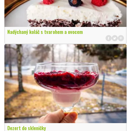
Nadýchaný koláč s tvarohem a ovocem
Dezert do skleničky