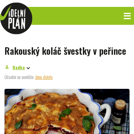
Rakouský koláč švestky v peřince
Radka
person
Účastní se soutěže:
Jíme dobře