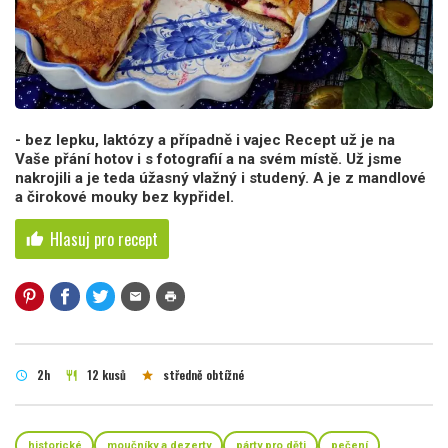
- bez lepku, laktózy a případně i vajec Recept už je na
Vaše přání hotov i s fotografií a na svém místě. Už jsme
nakrojili a je teda úžasný vlažný i studený. A je z mandlové
a čirokové mouky bez kypřidel.
Hlasuj pro recept
thumb_up
mail
print
2h
12 kusů
středně obtížné
schedule
restaurant
star
historické
moučníky a dezerty
párty pro děti
pečení