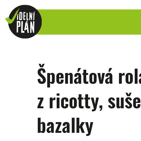
Špenátová ro
z ricotty, suš
bazalky