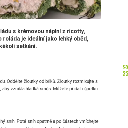
ládu s krémovou náplní z ricotty,
 roláda je ideální jako lehký oběd,
ékoli setkání.
sa
2
ádu. Oddělte žloutky od bílků. Žloutky rozmixujte s
, aby vznikla hladká směs. Můžete přidat i špetku
tuhý sníh. Poté sníh opatrně a po částech vmíchejte