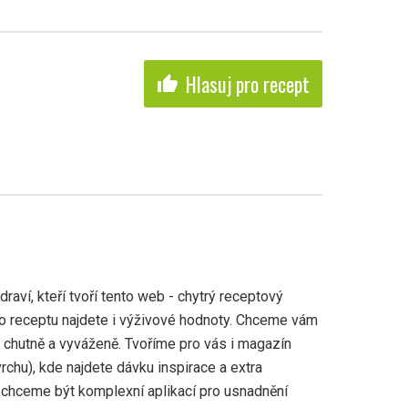
Hlasuj pro recept
thumb_up
aví, kteří tvoří tento web - chytrý receptový
ho receptu najdete i výživové hodnoty. Chceme vám
, chutně a vyváženě. Tvoříme pro vás i magazín
vrchu), kde najdete dávku inspirace a extra
 chceme být komplexní aplikací pro usnadnění