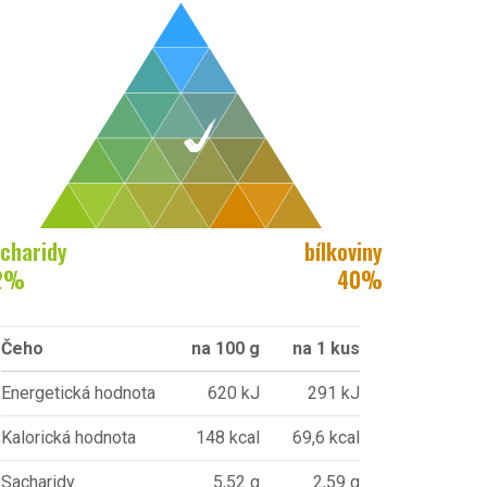
charidy
bílkoviny
2
%
40
%
Čeho
na 100 g
na 1 kus
Energetická hodnota
620 kJ
291 kJ
Kalorická hodnota
148 kcal
69,6 kcal
Sacharidy
5,52 g
2,59 g