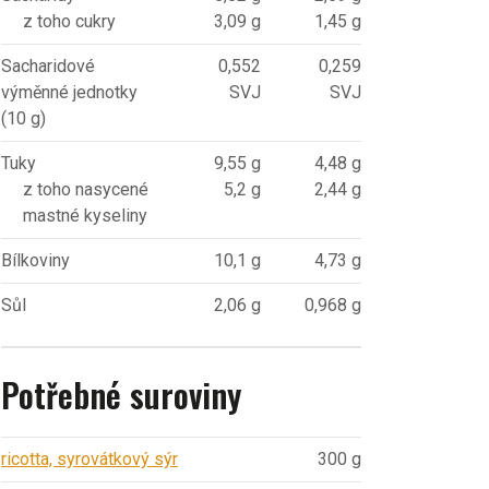
z toho cukry
3,09 g
1,45 g
Sacharidové
0,552
0,259
výměnné jednotky
SVJ
SVJ
(10 g)
Tuky
9,55 g
4,48 g
z toho nasycené
5,2 g
2,44 g
mastné kyseliny
Bílkoviny
10,1 g
4,73 g
Sůl
2,06 g
0,968 g
Potřebné suroviny
ricotta, syrovátkový sýr
300 g