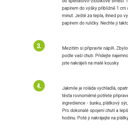
do špenátovo-žloutkové směsi. T
papírem do výšky přibližně 1 cm 
minut. Ještě za tepla, ihned po vy
papírem do ruličky. Nechte ji takt
Mezitím si připravte náplň. Zbylou
podle vaší chuti. Přidejte najemn
jste nakrájeli na malé kousky.
Jakmile je roláda vychladlá, opatr
těsta rovnoměrně potřete připrave
ingredience - šunku, plátkový sý
Pro dokonalé spojení chutí a lepš
hodinu. Poté ji nakrájejte na plát