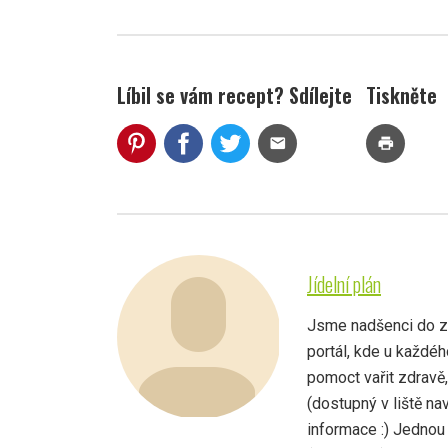
Líbil se vám recept? Sdílejte
Tiskněte
mail
print
Jídelní plán
Jsme nadšenci do zdr
portál, kde u každé
pomoct vařit zdravě
(dostupný v liště na
informace :) Jednou