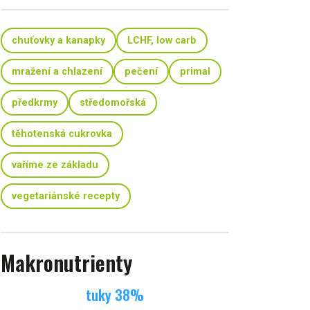
chuťovky a kanapky
LCHF, low carb
mražení a chlazení
pečení
primal
předkrmy
středomořská
těhotenská cukrovka
vaříme ze základu
vegetariánské recepty
Makronutrienty
tuky
38
%