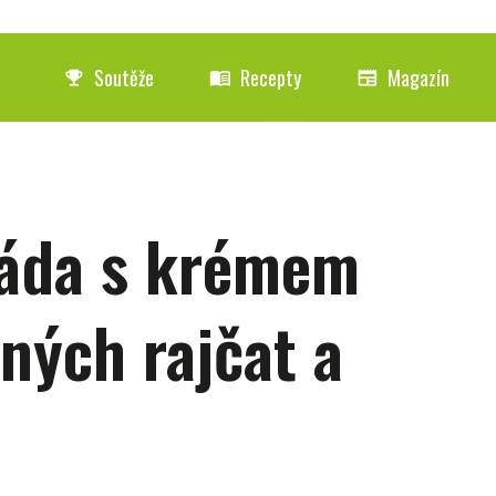
Soutěže
Recepty
Magazín
emoji_events
menu_book
newspaper
láda s krémem
ených rajčat a