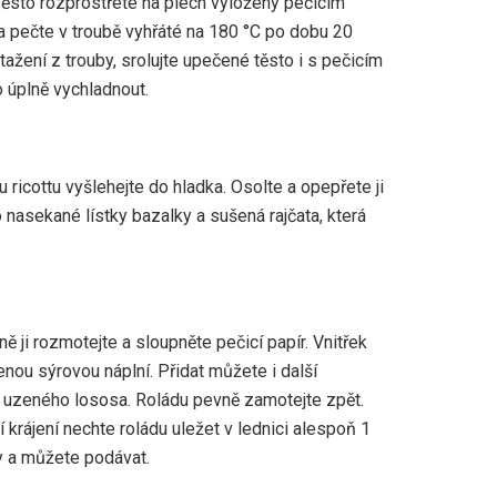
ěsto rozprostřete na plech vyložený pečicím
a pečte v troubě vyhřáté na 180 °C po dobu 20
tažení z trouby, srolujte upečené těsto i s pečicím
o úplně vychladnout.
 ricottu vyšlehejte do hladka. Osolte a opepřete ji
o nasekané lístky bazalky a sušená rajčata, která
ně ji rozmotejte a sloupněte pečicí papír. Vnitřek
nou sýrovou náplní. Přidat můžete i další
r, uzeného lososa. Roládu pevně zamotejte zpět.
í krájení nechte roládu uležet v lednici alespoň 1
ky a můžete podávat.