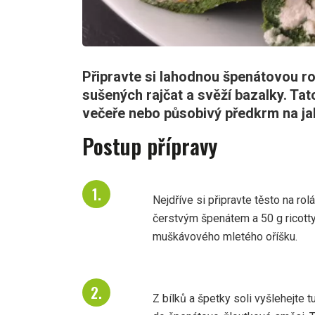
Připravte si lahodnou špenátovou ro
sušených rajčat a svěží bazalky. Tato
večeře nebo působivý předkrm na jak
Postup přípravy
Nejdříve si připravte těsto na rol
čerstvým špenátem a 50 g ricotty
muškávového mletého oříšku.
Z bílků a špetky soli vyšlehejte 