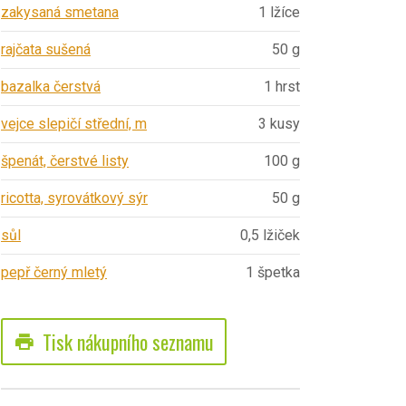
zakysaná smetana
1 lžíce
rajčata sušená
50 g
bazalka čerstvá
1 hrst
vejce slepičí střední, m
3 kusy
špenát, čerstvé listy
100 g
ricotta, syrovátkový sýr
50 g
sůl
0,5 lžiček
pepř černý mletý
1 špetka
Tisk nákupního seznamu
print