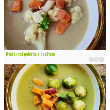
Květáková polévka s batátem