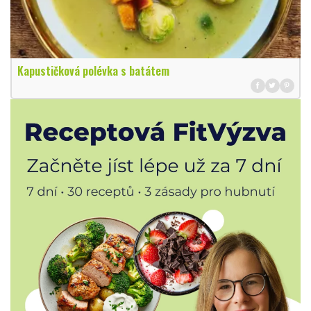
Kapustičková polévka s batátem