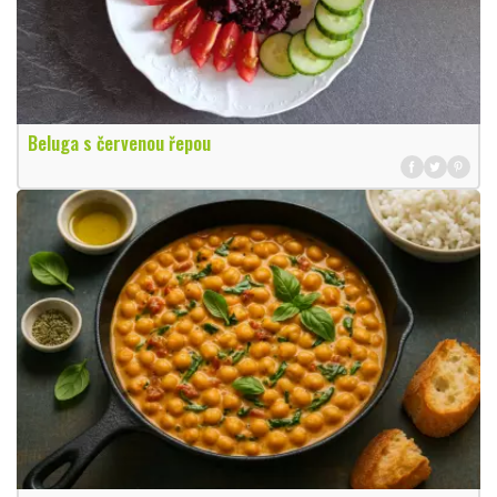
Beluga s červenou řepou