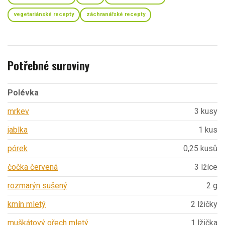
vegetariánské recepty
záchranářské recepty
Potřebné suroviny
Polévka
mrkev
3 kusy
jablka
1 kus
pórek
0,25 kusů
čočka červená
3 lžíce
rozmarýn sušený
2 g
kmín mletý
2 lžičky
muškátový ořech mletý
1 lžička