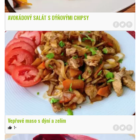
AVOKÁDOVÝ SALÁT S DÝŇOVÝMI CHIPSY
Vepřové maso s dýní a zelím
1×
thumb_up