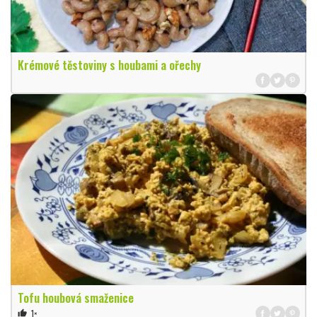
Krémové těstoviny s houbami a ořechy
Tofu houbová smaženice
1×
thumb_up