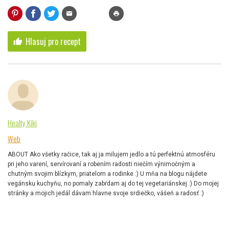
mail
print
Hlasuj pro recept
thumb_up
Healty Kiki
Web
ABOUT Ako všetky račice, tak aj ja milujem jedlo a tú perfektnú atmosféru
pri jeho varení, servírovaní a robením radosti niečím výnimočným a
chutným svojim blízkym, priatelom a rodinke :) U mňa na blogu nájdete
vegánsku kuchyňu, no pomaly zabŕdam aj do tej vegetariánskej :) Do mojej
stránky a mojich jedál dávam hlavne svoje srdiečko, vášeň a radosť :)