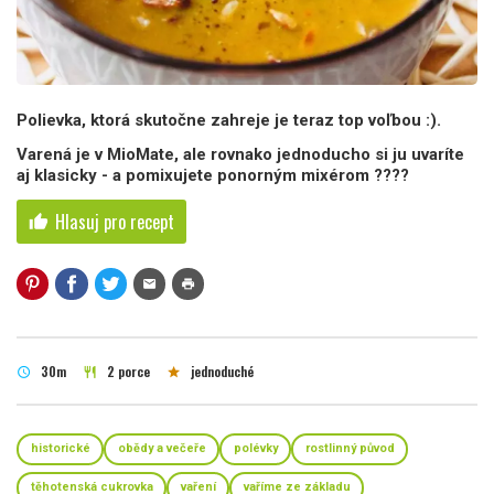
Polievka, ktorá skutočne zahreje je teraz top voľbou :).
Varená je v MioMate, ale rovnako jednoducho si ju uvaríte
aj klasicky - a pomixujete ponorným mixérom ????
Hlasuj pro recept
thumb_up
mail
print
30m
2 porce
jednoduché
schedule
restaurant
star
historické
obědy a večeře
polévky
rostlinný původ
těhotenská cukrovka
vaření
vaříme ze základu