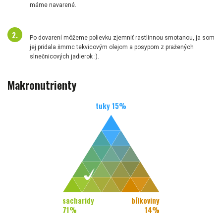
máme navarené.
Po dovarení môžeme polievku zjemniť rastlinnou smotanou, ja som
jej pridala šmrnc tekvicovým olejom a posypom z pražených
slnečnicových jadierok :).
Makronutrienty
tuky
15
%
sacharidy
bílkoviny
71
%
14
%