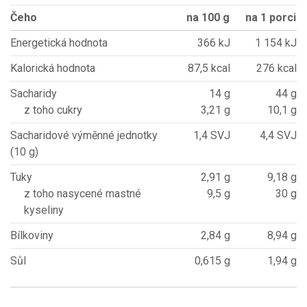
Čeho
na 100 g
na 1 porci
Energetická hodnota
366 kJ
1 154 kJ
Kalorická hodnota
87,5 kcal
276 kcal
Sacharidy
14 g
44 g
z toho cukry
3,21 g
10,1 g
Sacharidové výměnné jednotky
1,4 SVJ
4,4 SVJ
(10 g)
Tuky
2,91 g
9,18 g
z toho nasycené mastné
9,5 g
30 g
kyseliny
Bílkoviny
2,84 g
8,94 g
Sůl
0,615 g
1,94 g