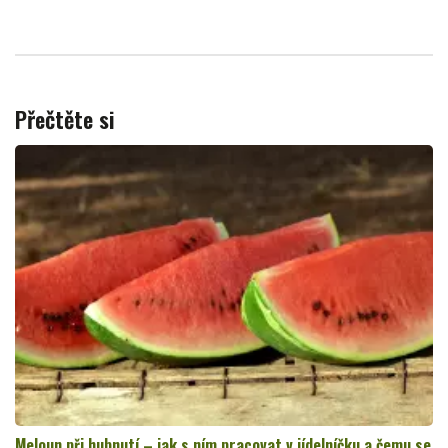
Přečtěte si
Meloun při hubnutí – jak s ním pracovat v jídelníčku a čemu se