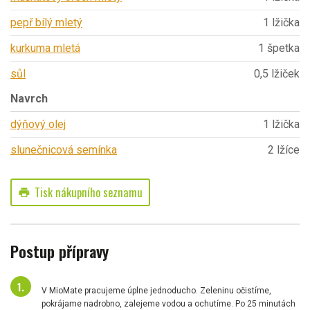
pepř bílý mletý
1 lžička
kurkuma mletá
1 špetka
sůl
0,5 lžiček
Navrch
dýňový olej
1 lžička
slunečnicová semínka
2 lžíce
Tisk nákupního seznamu
print
Postup přípravy
V MioMate pracujeme úplne jednoducho. Zeleninu očistíme,
pokrájame nadrobno, zalejeme vodou a ochutíme. Po 25 minutách