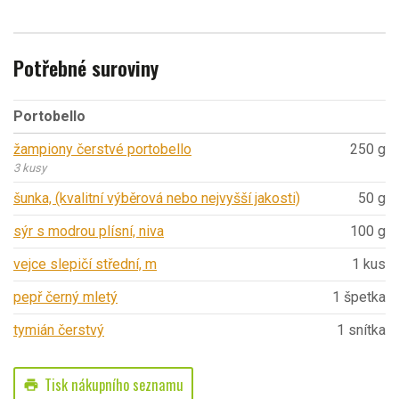
Potřebné suroviny
Portobello
žampiony čerstvé portobello
250 g
3 kusy
šunka, (kvalitní výběrová nebo nejvyšší jakosti)
50 g
sýr s modrou plísní, niva
100 g
vejce slepičí střední, m
1 kus
pepř černý mletý
1 špetka
tymián čerstvý
1 snítka
Tisk nákupního seznamu
print