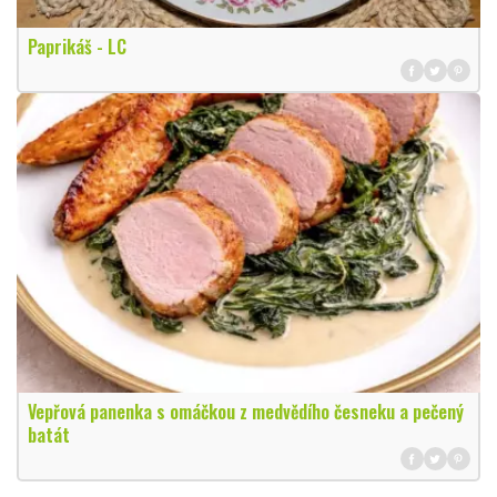
Paprikáš - LC
Vepřová panenka s omáčkou z medvědího česneku a pečený
batát