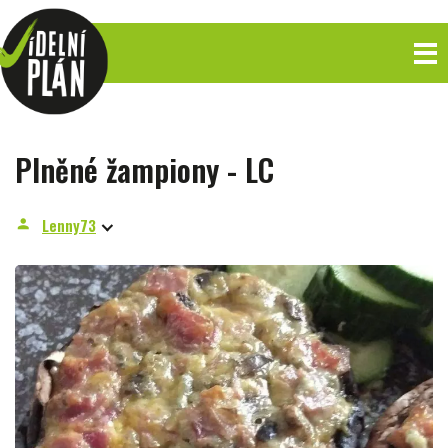
Plněné žampiony - LC
Lenny73
person