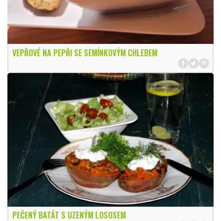
VEPŘOVÉ NA PEPŘI SE SEMÍNKOVÝM CHLEBEM
PEČENÝ BATÁT S UZENÝM LOSOSEM