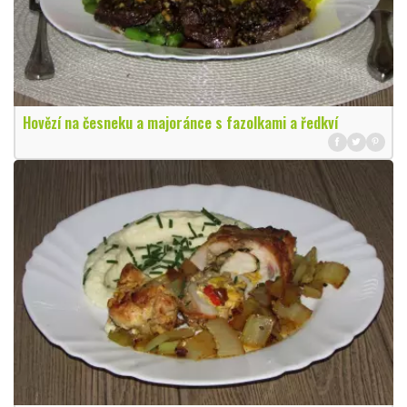
Hovězí na česneku a majoránce s fazolkami a ředkví