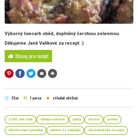
Výborný lowcarb oběd, doplněný čerstvou zeleninou.
Děkujeme Janě Valíkové za recept :)
Hlasuj pro recept
thumb_up
mail
print
25m
1 porce
středně obtížné
schedule
restaurant
star
LCHF, low carb
obědy a večeře
párty
pečení
primal
těhotenská cukrovka
vaříme ze základu
záchranářské recepty