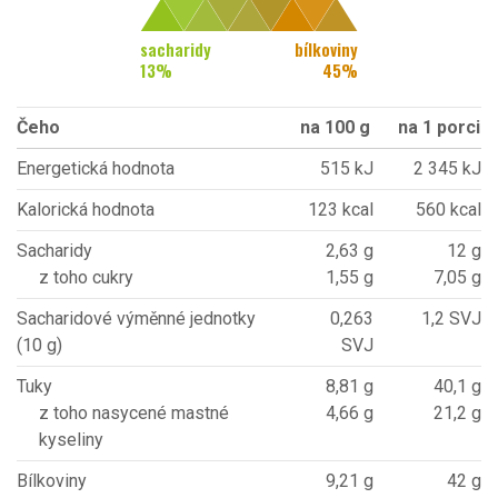
sacharidy
bílkoviny
13
%
45
%
Čeho
na 100 g
na 1 porci
Energetická hodnota
515 kJ
2 345 kJ
Kalorická hodnota
123 kcal
560 kcal
Sacharidy
2,63 g
12 g
z toho cukry
1,55 g
7,05 g
Sacharidové výměnné jednotky
0,263
1,2 SVJ
(10 g)
SVJ
Tuky
8,81 g
40,1 g
z toho nasycené mastné
4,66 g
21,2 g
kyseliny
Bílkoviny
9,21 g
42 g