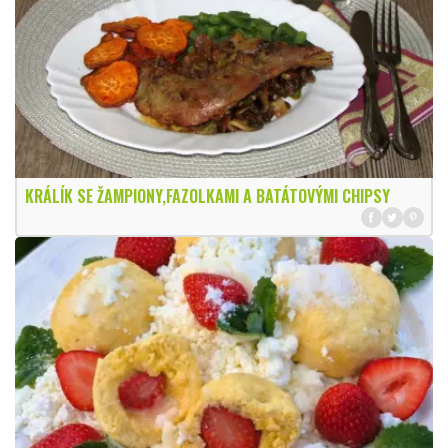
KRÁLÍK SE ŽAMPIONY,FAZOLKAMI A BATÁTOVÝMI CHIPSY