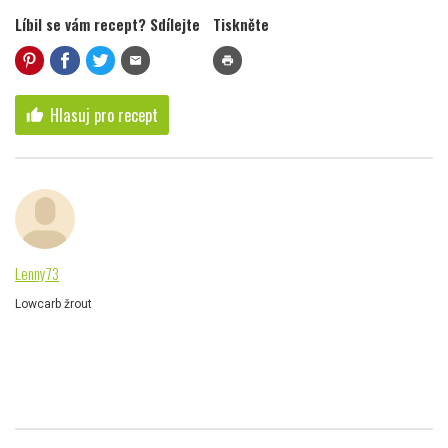
Líbil se vám recept? Sdílejte
Tiskněte
mail
print
Hlasuj pro recept
thumb_up
Lenny73
Lowcarb žrout