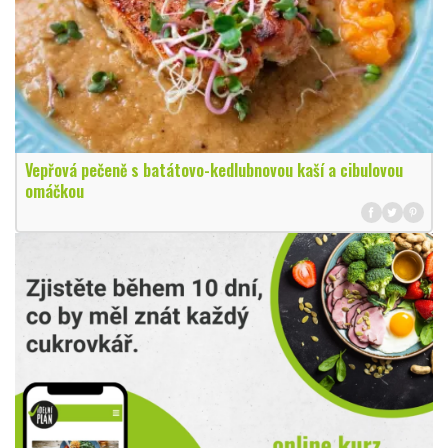
Vepřová pečeně s batátovo-kedlubnovou kaší a cibulovou
omáčkou