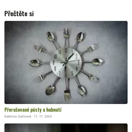
Přečtěte si
Přerušované půsty a hubnutí
Kateřina Gallinová · 11. 11. 2024