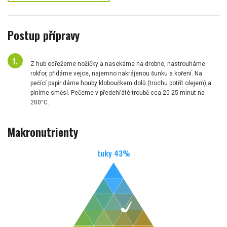
Postup přípravy
Z hub odřežeme nožičky a nasekáme na drobno, nastrouháme
rokfor, přidáme vejce, najemno nakrájenou šunku a koření. Na
pečící papír dáme houby kloboučkem dolů (trochu potřít olejem),a
plníme směsí. Pečeme v předehřáté troubě cca 20-25 minut na
200°C.
Makronutrienty
tuky
43
%