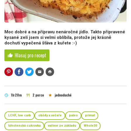
Moc dobré a na přípravu nenáročné jídlo. Takto připravené
kysané zelí jsem si velmi oblíbila, protože jej krásně
dochutí vypečená šťáva z kuřete :-)
Hlasuj pro recept
thumb_up
mail
print
1h:20m
2 porce
jednoduché
schedule
restaurant
star
LCHF, low carb
obědy a večeře
paleo
primal
těhotenská cukrovka
vaříme ze základu
Whole30