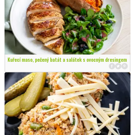
Kuřecí maso, pečený batát a salátek s ovocným dresingem