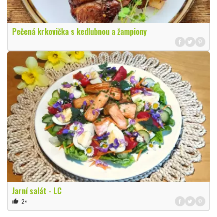
Pečená krkovička s kedlubnou a žampiony
Jarní salát - LC
2×
thumb_up