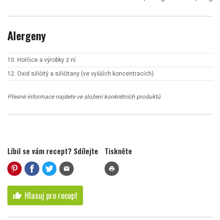
Alergeny
10. Hořčice a výrobky z ní
12. Oxid siřičitý a siřičitany (ve vyšších koncentracích)
Přesné informace najdete ve složení konkrétních produktů
Líbil se vám recept? Sdílejte
Tiskněte
mail
print
Hlasuj pro recept
thumb_up