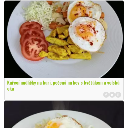
Kuřecí nudličky na kari, pečená mrkev s květákem a volská
oka