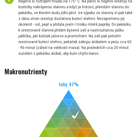
Nejprve si roztopím troubu na 175° C. Na pánvi si nejprve orestuji na
kostičky nakrájenou slaninu a když je hotovo, přendám slaninu do
pekáčku, ve kterém budu jídlo péct. Ve výpeku ze slaniny si pak také
z obou stran orestuji dozlatova kuřecí stehno. Nezapomenu jej
okořenit - sůl, pepř a přidala jsem i trošku mleté papriky. Do pekáčku
k orestované slanině přidám kysené zelí a nastrouhanou půlku
jablíčka, pár kuliček jalovce a promíchám. Na zelí pak položím
orestované kuřecí stehno, pekáček zakryju alobalem a peču cca 60
- 90 minut (záleží na velikosti masa). Na posledních cca 20 minut
sundám z pekáčku alobal, aby kuře chytlo barvu.
Makronutrienty
tuky
47
%