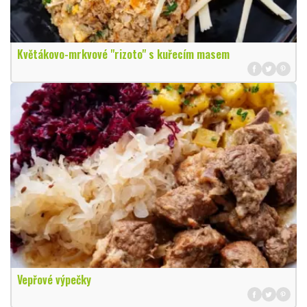
Květákovo-mrkvové "rizoto" s kuřecím masem
Vepřové výpečky