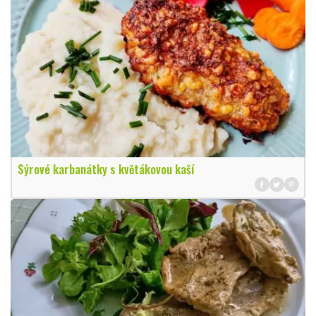
Sýrové karbanátky s květákovou kaší