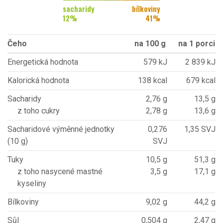
sacharidy
bílkoviny
12
%
41
%
Čeho
na 100 g
na 1 porci
Energetická hodnota
579 kJ
2 839 kJ
Kalorická hodnota
138 kcal
679 kcal
Sacharidy
2,76 g
13,5 g
z toho cukry
2,78 g
13,6 g
Sacharidové výměnné jednotky
0,276
1,35 SVJ
(10 g)
SVJ
Tuky
10,5 g
51,3 g
z toho nasycené mastné
3,5 g
17,1 g
kyseliny
Bílkoviny
9,02 g
44,2 g
Sůl
0,504 g
2,47 g