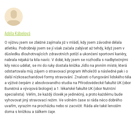
Adéla Kábelová
O výživu jsem se zběžně zajímala již v mládí, kdy jsem závodně dělala
atletiku. Podrobněji jsem se jí však začala zabývat až tehdy, když jsem v
důsledku dlouhotrvajících zdravotních potíží a ukončení sportovní kariéry,
nabrala nějaká ta kila navíc. V době, kdy jsem se rozhodla s nadbytečnými
kily něco udělat, se mi do ruky dostala knížka Jídlo na prvním místě, která
odstartovala můj zájem o stravovací program Whole30 a následně pak i o
další nízkosacharidové formy stravování. Znalosti o fungování lidského těla
a výživě čerpám z absolvovaného studia na Přírodovědecké fakultě UK (obor
Buněčná a vývojová biologie) a 1. lékařské fakultě UK (obor Nutriční
specialista). Věřím, že každý člověk je jediněčný, a proto každému bude
vyhovovat jiný stravovací režim. Ve volném čase si ráda něco dobrého
uvařím, vyrazím na procházku nebo si zacvičit. Ráda ale také lenoším
doma s knížkou a šálkem čaje.