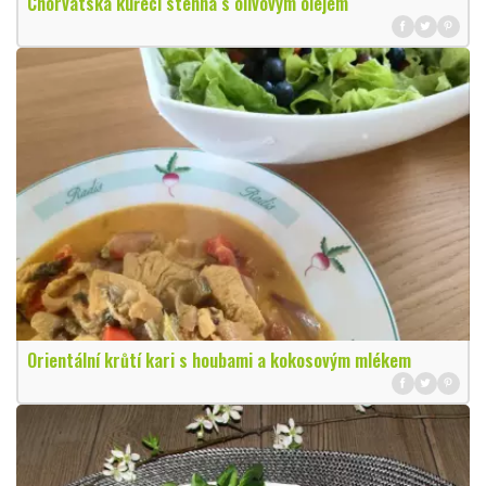
Chorvatská kuřecí stehna s olivovým olejem
Orientální krůtí kari s houbami a kokosovým mlékem