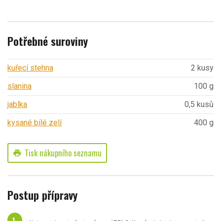
Potřebné suroviny
kuřecí stehna
2 kusy
slanina
100 g
jablka
0,5 kusů
kysané bílé zelí
400 g
Tisk nákupního seznamu
print
Postup přípravy