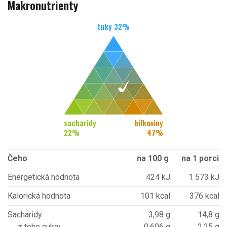
Makronutrienty
tuky
32
%
sacharidy
bílkoviny
22
%
47
%
Čeho
na 100 g
na 1 porci
Energetická hodnota
424 kJ
1 573 kJ
Kalorická hodnota
101 kcal
376 kcal
Sacharidy
3,98 g
14,8 g
z toho cukry
0,606 g
2,25 g