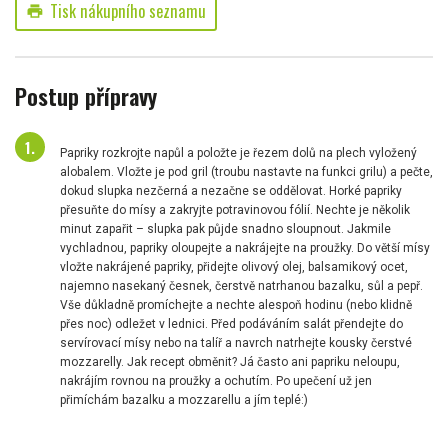
Tisk nákupního seznamu
print
Postup přípravy
Papriky rozkrojte napůl a položte je řezem dolů na plech vyložený
alobalem. Vložte je pod gril (troubu nastavte na funkci grilu) a pečte,
dokud slupka nezčerná a nezačne se oddělovat. Horké papriky
přesuňte do mísy a zakryjte potravinovou fólií. Nechte je několik
minut zapařit – slupka pak půjde snadno sloupnout. Jakmile
vychladnou, papriky oloupejte a nakrájejte na proužky. Do větší mísy
vložte nakrájené papriky, přidejte olivový olej, balsamikový ocet,
najemno nasekaný česnek, čerstvě natrhanou bazalku, sůl a pepř.
Vše důkladně promíchejte a nechte alespoň hodinu (nebo klidně
přes noc) odležet v lednici. Před podáváním salát přendejte do
servírovací mísy nebo na talíř a navrch natrhejte kousky čerstvé
mozzarelly. Jak recept obměnit? Já často ani papriku neloupu,
nakrájím rovnou na proužky a ochutím. Po upečení už jen
přimíchám bazalku a mozzarellu a jím teplé:)