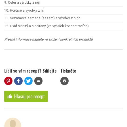
9. Celer a výrobky z něj
10. Hořčice a výrobky z ní
11. Sezamová semena (sezam) a výrobky z nich
12. Oxid siřičitý a siřičitany (ve vyšších koncentracích)
Přesné informace najdete ve složení konkrétních produktů
Líbil se vám recept? Sdílejte
Tiskněte
mail
print
Hlasuj pro recept
thumb_up