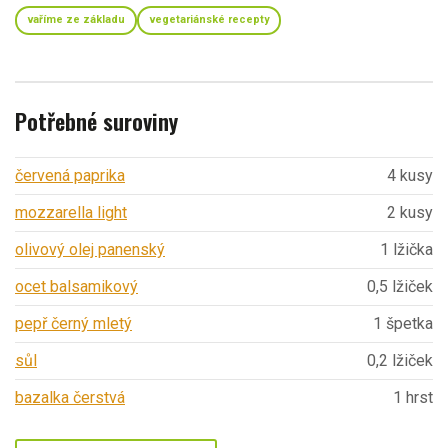
vaříme ze základu
vegetariánské recepty
Potřebné suroviny
červená paprika
4 kusy
mozzarella light
2 kusy
olivový olej panenský
1 lžička
ocet balsamikový
0,5 lžiček
pepř černý mletý
1 špetka
sůl
0,2 lžiček
bazalka čerstvá
1 hrst