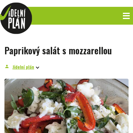
Paprikový salát s mozzarellou
Jídelní plán
person