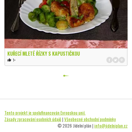
KUŘECÍ MLETÉ ŘÍZKY S KAPUSTIČKOU
1×
thumb_up
Tento projekt je spolufinancován Evropskou unií.
Zásady zpracování osobních údajů
|
Všeobecné obchodní podmínky
© 2026 Jídelní plán |
info@jidelniplan.cz