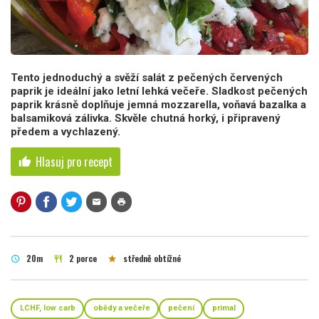
Tento jednoduchý a svěží salát z pečených červených
paprik je ideální jako letní lehká večeře. Sladkost pečených
paprik krásně doplňuje jemná mozzarella, voňavá bazalka a
balsamiková zálivka. Skvěle chutná horký, i připravený
předem a vychlazený.
Hlasuj pro recept
thumb_up
mail
print
20m
2 porce
středně obtížné
schedule
restaurant
star
LCHF, low carb
obědy a večeře
pečení
primal