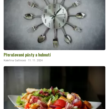
Přerušované půsty a hubnutí
Kateřina Gallinová · 11. 11. 2024