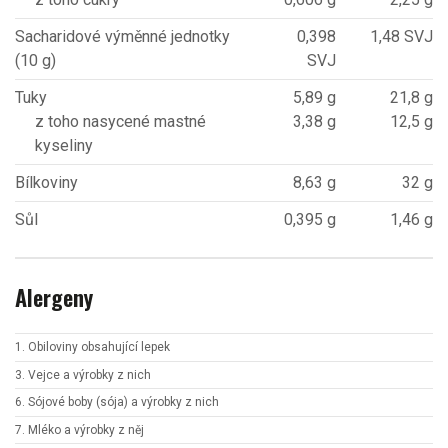
Sacharidové výměnné jednotky
0,398
1,48 SVJ
(10 g)
SVJ
Tuky
5,89 g
21,8 g
z toho nasycené mastné
3,38 g
12,5 g
kyseliny
Bílkoviny
8,63 g
32 g
Sůl
0,395 g
1,46 g
Alergeny
1. Obiloviny obsahující lepek
3. Vejce a výrobky z nich
6. Sójové boby (sója) a výrobky z nich
7. Mléko a výrobky z něj