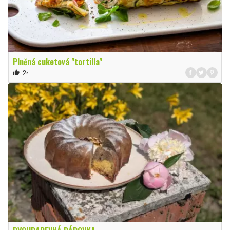
Plněná cuketová "tortilla"
2×
thumb_up