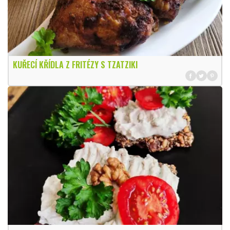
KUŘECÍ KŘÍDLA Z FRITÉZY S TZATZIKI