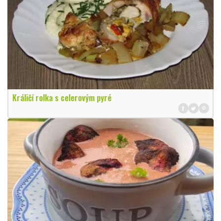
Králičí rolka s celerovým pyré