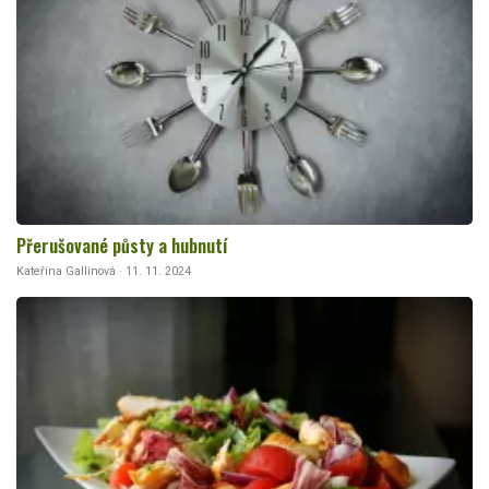
Přerušované půsty a hubnutí
Kateřina Gallinová · 11. 11. 2024