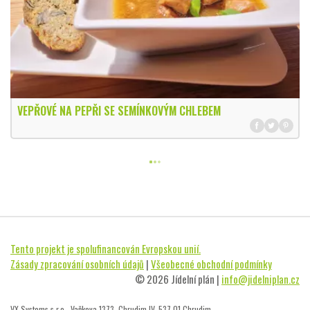
VEPŘOVÉ NA PEPŘI SE SEMÍNKOVÝM CHLEBEM
Tento projekt je spolufinancován Evropskou unií.
Zásady zpracování osobních údajů
|
Všeobecné obchodní podmínky
© 2026 Jídelní plán |
info@jidelniplan.cz
VX Systems s.r.o., Vaňkova 1373, Chrudim IV, 537 01 Chrudim