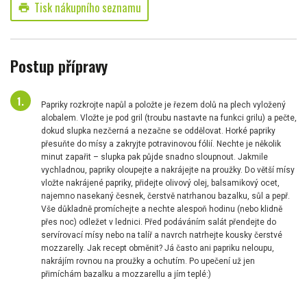
Tisk nákupního seznamu
print
Postup přípravy
Papriky rozkrojte napůl a položte je řezem dolů na plech vyložený
alobalem. Vložte je pod gril (troubu nastavte na funkci grilu) a pečte,
dokud slupka nezčerná a nezačne se oddělovat. Horké papriky
přesuňte do mísy a zakryjte potravinovou fólií. Nechte je několik
minut zapařit – slupka pak půjde snadno sloupnout. Jakmile
vychladnou, papriky oloupejte a nakrájejte na proužky. Do větší mísy
vložte nakrájené papriky, přidejte olivový olej, balsamikový ocet,
najemno nasekaný česnek, čerstvě natrhanou bazalku, sůl a pepř.
Vše důkladně promíchejte a nechte alespoň hodinu (nebo klidně
přes noc) odležet v lednici. Před podáváním salát přendejte do
servírovací mísy nebo na talíř a navrch natrhejte kousky čerstvé
mozzarelly. Jak recept obměnit? Já často ani papriku neloupu,
nakrájím rovnou na proužky a ochutím. Po upečení už jen
přimíchám bazalku a mozzarellu a jím teplé:)