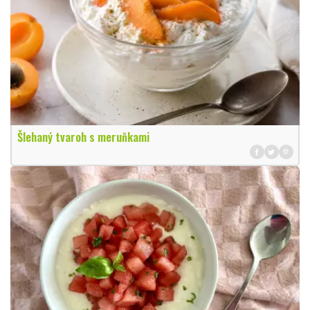
Šlehaný tvaroh s meruňkami