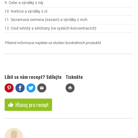
9. Celer a výrobky z něj
10. Hořčice a výrobky z ní
11. Sezamová semena (sezam) a výrobky z nich
12. Oxid siřičitý a siřičitany (ve vyšších koncentracích)
Přesné informace najdete ve složení konkrétních produktů
Líbil se vám recept? Sdílejte
Tiskněte
mail
print
Hlasuj pro recept
thumb_up