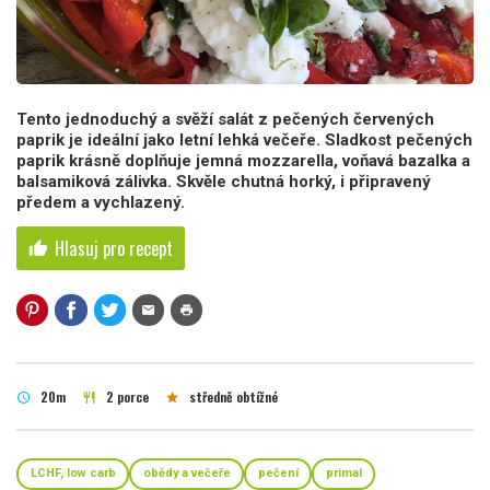
Tento jednoduchý a svěží salát z pečených červených
paprik je ideální jako letní lehká večeře. Sladkost pečených
paprik krásně doplňuje jemná mozzarella, voňavá bazalka a
balsamiková zálivka. Skvěle chutná horký, i připravený
předem a vychlazený.
Hlasuj pro recept
thumb_up
mail
print
20m
2 porce
středně obtížné
schedule
restaurant
star
LCHF, low carb
obědy a večeře
pečení
primal