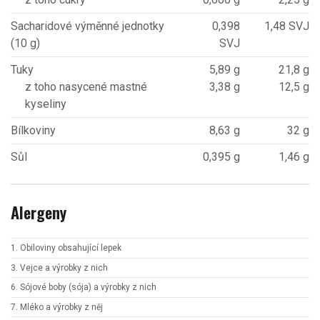
Sacharidové výměnné jednotky
0,398
1,48 SVJ
(10 g)
SVJ
Tuky
5,89 g
21,8 g
z toho nasycené mastné
3,38 g
12,5 g
kyseliny
Bílkoviny
8,63 g
32 g
Sůl
0,395 g
1,46 g
Alergeny
1. Obiloviny obsahující lepek
3. Vejce a výrobky z nich
6. Sójové boby (sója) a výrobky z nich
7. Mléko a výrobky z něj