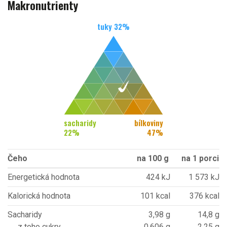
Makronutrienty
tuky
32
%
sacharidy
bílkoviny
22
%
47
%
Čeho
na 100 g
na 1 porci
Energetická hodnota
424 kJ
1 573 kJ
Kalorická hodnota
101 kcal
376 kcal
Sacharidy
3,98 g
14,8 g
z toho cukry
0,606 g
2,25 g