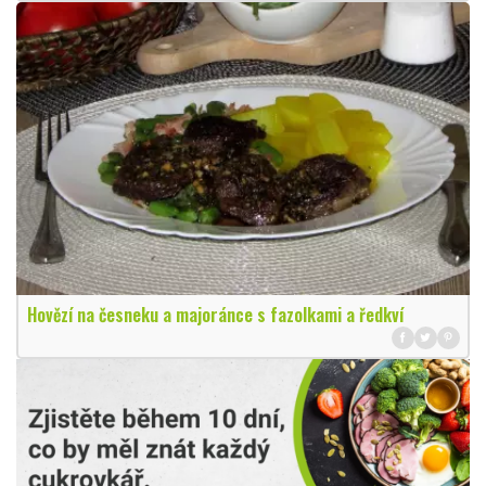
Hovězí na česneku a majoránce s fazolkami a ředkví