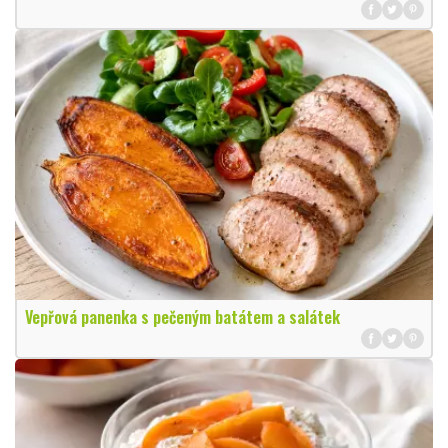
Vepřová panenka s pečeným batátem a salátek