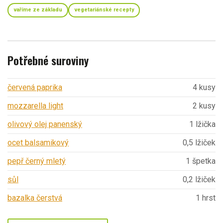
vaříme ze základu
vegetariánské recepty
Potřebné suroviny
červená paprika
4 kusy
mozzarella light
2 kusy
olivový olej panenský
1 lžička
ocet balsamikový
0,5 lžiček
pepř černý mletý
1 špetka
sůl
0,2 lžiček
bazalka čerstvá
1 hrst