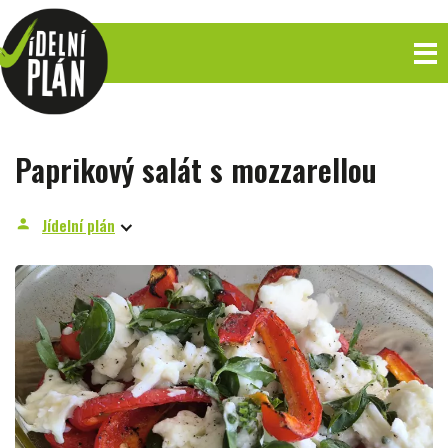
Paprikový salát s mozzarellou
Jídelní plán
person