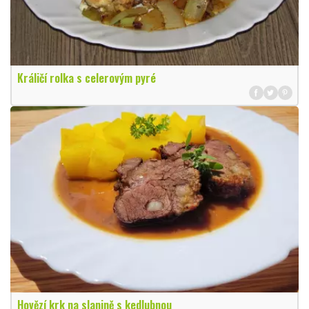
Králičí rolka s celerovým pyré
Hovězí krk na slanině s kedlubnou