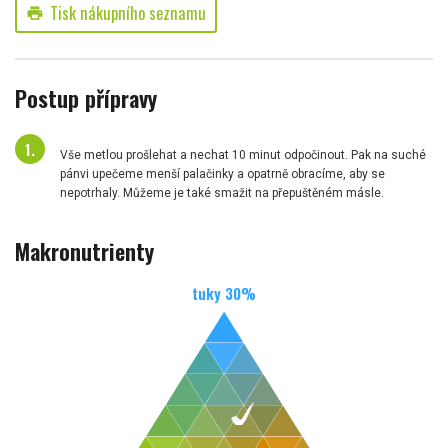
Tisk nákupního seznamu
print
Postup přípravy
Vše metlou prošlehat a nechat 10 minut odpočinout. Pak na suché
pánvi upečeme menší palačinky a opatrně obracíme, aby se
nepotrhaly. Můžeme je také smažit na přepuštěném másle.
Makronutrienty
tuky
30
%