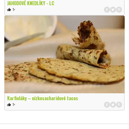
JAHODOVÉ KNEDLÍKY - LC
1×
thumb_up
Karfioláky – nízkosacharidové tacos
1×
thumb_up