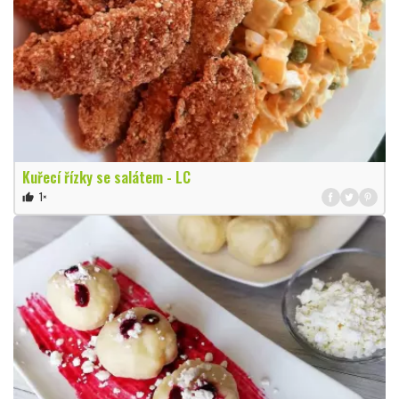
Kuřecí řízky se salátem - LC
1×
thumb_up