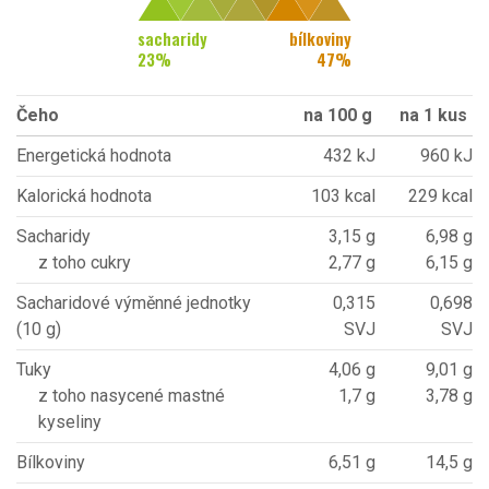
sacharidy
bílkoviny
23
%
47
%
Čeho
na 100 g
na 1 kus
Energetická hodnota
432 kJ
960 kJ
Kalorická hodnota
103 kcal
229 kcal
Sacharidy
3,15 g
6,98 g
z toho cukry
2,77 g
6,15 g
Sacharidové výměnné jednotky
0,315
0,698
(10 g)
SVJ
SVJ
Tuky
4,06 g
9,01 g
z toho nasycené mastné
1,7 g
3,78 g
kyseliny
Bílkoviny
6,51 g
14,5 g