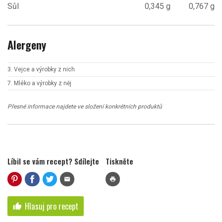
Sůl
0,345 g
0,767 g
Alergeny
3. Vejce a výrobky z nich
7. Mléko a výrobky z něj
Přesné informace najdete ve složení konkrétních produktů
Líbil se vám recept? Sdílejte
Tiskněte
mail
print
Hlasuj pro recept
thumb_up