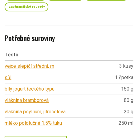
záchranářské recepty
Potřebné suroviny
Těsto
vejce slepičí střední, m
3 kusy
sůl
1 špetka
bílý jogurt řeckého typu
150 g
vláknina bramborová
80 g
vláknina psyllium, jitrocelová
20 g
mléko polotučné 1,5% tuku
250 ml