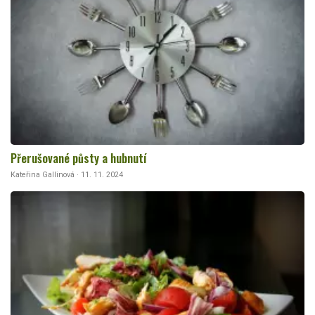
Přerušované půsty a hubnutí
Kateřina Gallinová · 11. 11. 2024