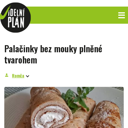
Palačinky bez mouky plněné
tvarohem
Romča
person