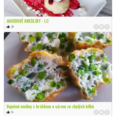
JAHODOVÉ KNEDLÍKY - LC
3×
thumb_up
Vaječné mufiny s hráškem a sýrem ze zbylých bílků
1×
thumb_up