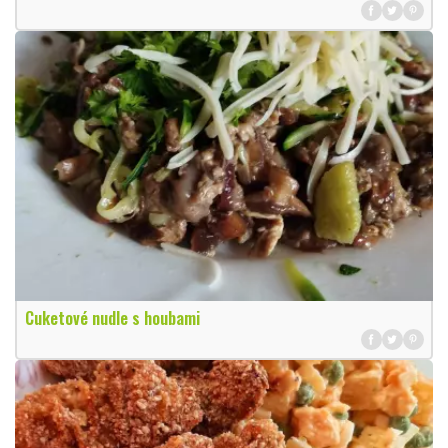
Cuketové nudle s houbami