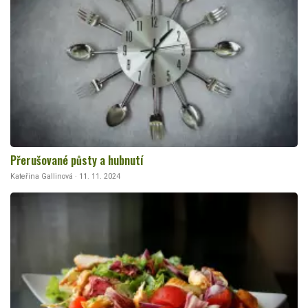
Přerušované půsty a hubnutí
Kateřina Gallinová · 11. 11. 2024