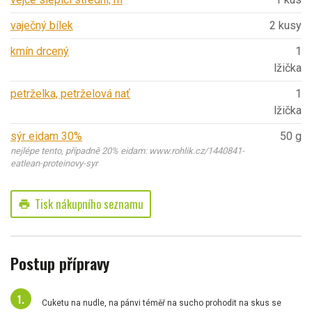
vaječný bílek
2 kusy
kmín drcený
1
lžička
petrželka, petrželová nať
1
lžička
sýr eidam 30%
50 g
nejlépe tento, případně 20% eidam: www.rohlik.cz/1440841-
eatlean-proteinovy-syr
Tisk nákupního seznamu
print
Postup přípravy
Cuketu na nudle, na pánvi téměř na sucho prohodit na skus se