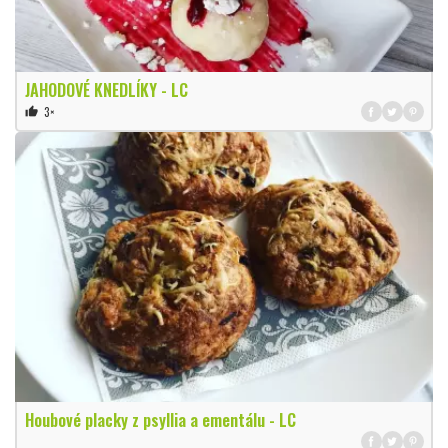
JAHODOVÉ KNEDLÍKY - LC
3×
thumb_up
Houbové placky z psyllia a ementálu - LC