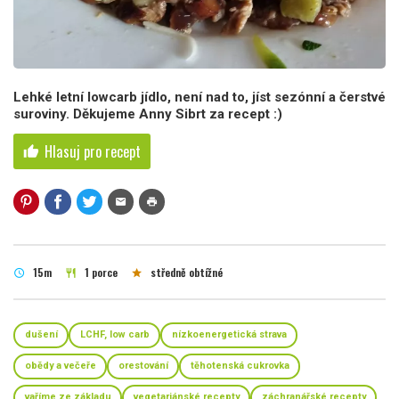
Lehké letní lowcarb jídlo, není nad to, jíst sezónní a čerstvé
suroviny. Děkujeme Anny Sibrt za recept :)
Hlasuj pro recept
thumb_up
mail
print
15m
1 porce
středně obtížné
schedule
restaurant
star
dušení
LCHF, low carb
nízkoenergetická strava
obědy a večeře
orestování
těhotenská cukrovka
vaříme ze základu
vegetariánské recepty
záchranářské recepty