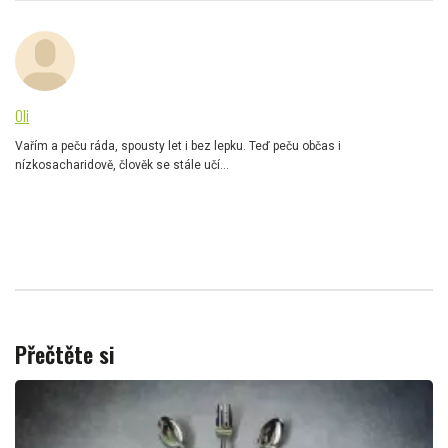
Oli
Vařím a peču ráda, spousty let i bez lepku. Teď peču občas i
nízkosacharidově, člověk se stále učí...
Přečtěte si