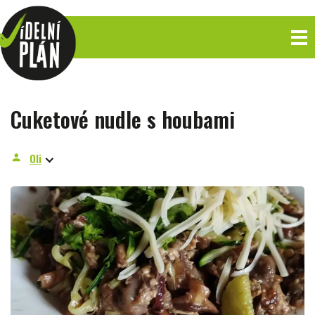
Cuketové nudle s houbami
Oli
person