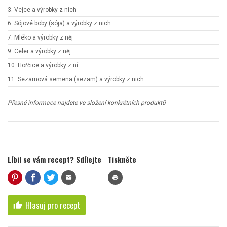
3. Vejce a výrobky z nich
6. Sójové boby (sója) a výrobky z nich
7. Mléko a výrobky z něj
9. Celer a výrobky z něj
10. Hořčice a výrobky z ní
11. Sezamová semena (sezam) a výrobky z nich
Přesné informace najdete ve složení konkrétních produktů
Líbil se vám recept? Sdílejte
Tiskněte
mail
print
Hlasuj pro recept
thumb_up