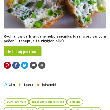
Rychlá low carb snídaně nebo svačinka. Ideální pro vánoční
pečení - recept je že zbylých bílků.
Hlasuj pro recept
thumb_up
mail
print
35m
1 porce
jednoduché
schedule
restaurant
star
LCHF, low carb
nízkoenergetická strava
snídaně