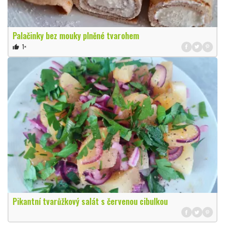
Palačinky bez mouky plněné tvarohem
1×
thumb_up
Pikantní tvarůžkový salát s červenou cibulkou