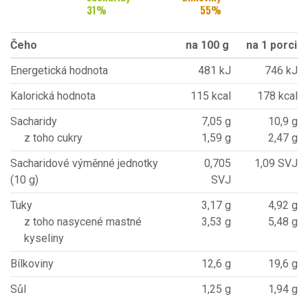
31
%
55
%
Čeho
na 100 g
na 1 porci
Energetická hodnota
481 kJ
746 kJ
Kalorická hodnota
115 kcal
178 kcal
Sacharidy
7,05 g
10,9 g
z toho cukry
1,59 g
2,47 g
Sacharidové výměnné jednotky
0,705
1,09 SVJ
(10 g)
SVJ
Tuky
3,17 g
4,92 g
z toho nasycené mastné
3,53 g
5,48 g
kyseliny
Bílkoviny
12,6 g
19,6 g
Sůl
1,25 g
1,94 g