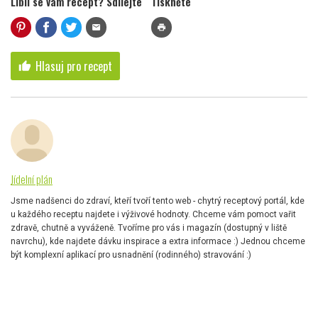
Líbil se vám recept? Sdílejte
Tiskněte
mail
print
Hlasuj pro recept
thumb_up
Jídelní plán
Jsme nadšenci do zdraví, kteří tvoří tento web - chytrý receptový portál, kde
u každého receptu najdete i výživové hodnoty. Chceme vám pomoct vařit
zdravě, chutně a vyváženě. Tvoříme pro vás i magazín (dostupný v liště
navrchu), kde najdete dávku inspirace a extra informace :) Jednou chceme
být komplexní aplikací pro usnadnění (rodinného) stravování :)