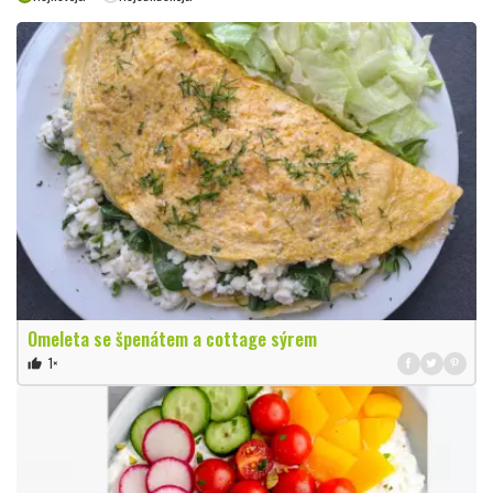
Omeleta se špenátem a cottage sýrem
1×
thumb_up