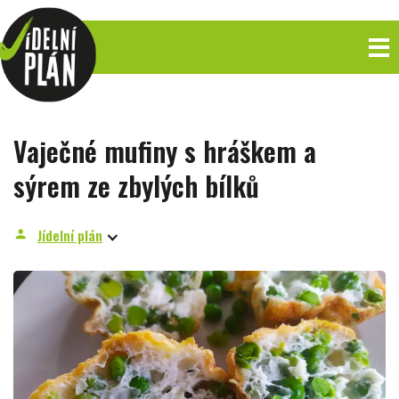
Vaječné mufiny s hráškem a
sýrem ze zbylých bílků
Jídelní plán
person