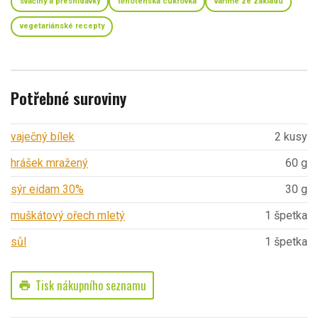
svačiny a přesnídávky
těhotenská cukrovka
vaříme ze základu
vegetariánské recepty
Potřebné suroviny
vaječný bílek
2 kusy
hrášek mražený
60 g
sýr eidam 30%
30 g
muškátový ořech mletý
1 špetka
sůl
1 špetka
Tisk nákupního seznamu
print