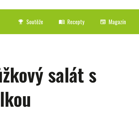
Soutěže
Recepty
Magazín
emoji_events
menu_book
newspaper
ůžkový salát s
lkou