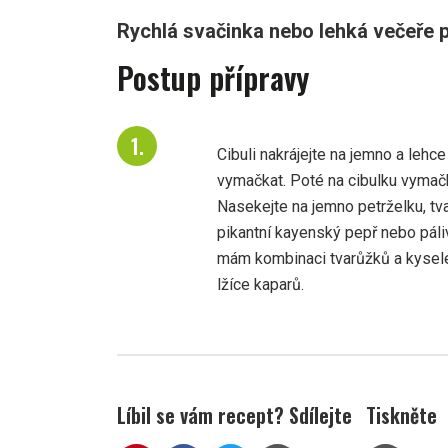
Rychlá svačinka nebo lehká večeře p
Postup přípravy
Cibuli nakrájejte na jemno a leh
vymačkat. Poté na cibulku vymačk
Nasekejte na jemno petrželku, tva
pikantní kayenský pepř nebo páliv
mám kombinaci tvarůžků a kyselé
lžíce kaparů.
Líbil se vám recept? Sdílejte
Tiskněte