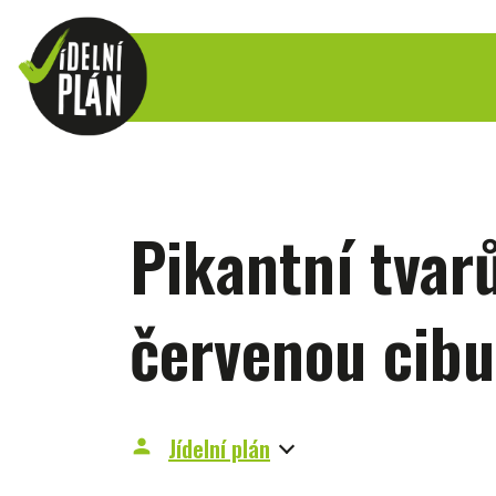
Pikantní tvar
červenou cibu
Jídelní plán
person