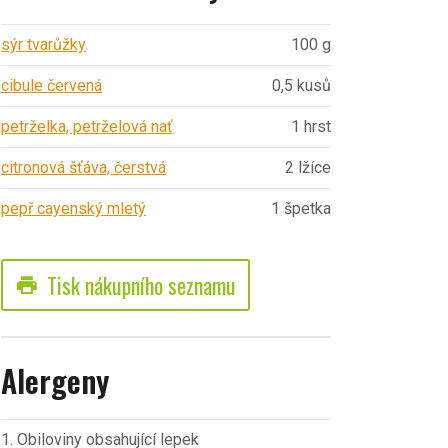
sýr tvarůžky
100 g
cibule červená
0,5 kusů
petrželka, petrželová nať
1 hrst
citronová šťáva, čerstvá
2 lžíce
pepř cayenský mletý
1 špetka
Tisk nákupního seznamu
print
Alergeny
1. Obiloviny obsahující lepek