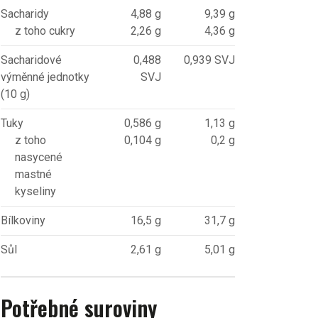
Sacharidy
4,88 g
9,39 g
z toho cukry
2,26 g
4,36 g
Sacharidové
0,488
0,939 SVJ
výměnné jednotky
SVJ
(10 g)
Tuky
0,586 g
1,13 g
z toho
0,104 g
0,2 g
nasycené
mastné
kyseliny
Bílkoviny
16,5 g
31,7 g
Sůl
2,61 g
5,01 g
Potřebné suroviny