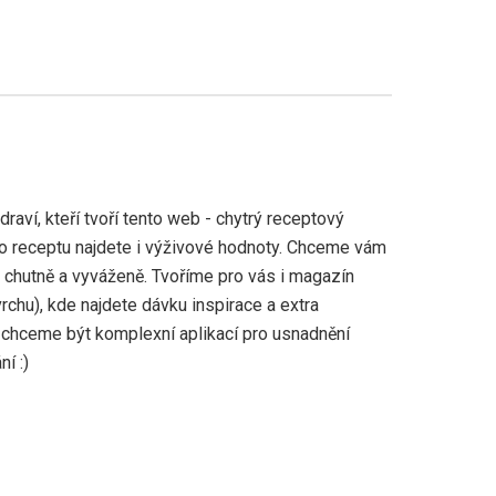
aví, kteří tvoří tento web - chytrý receptový
ho receptu najdete i výživové hodnoty. Chceme vám
, chutně a vyváženě. Tvoříme pro vás i magazín
vrchu), kde najdete dávku inspirace a extra
 chceme být komplexní aplikací pro usnadnění
í :)