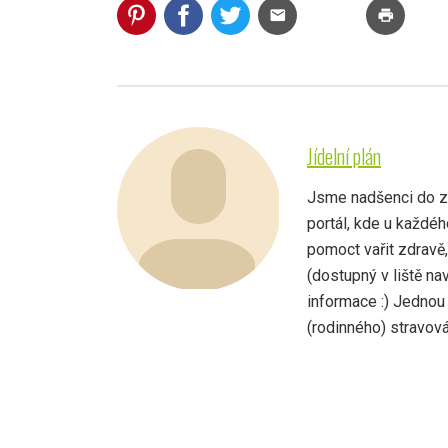
mail
print
Jídelní plán
Jsme nadšenci do zdr
portál, kde u každé
pomoct vařit zdravě
(dostupný v liště na
informace :) Jednou
(rodinného) stravován