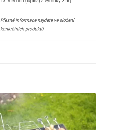
13. Vlčí bob (lupina) a výrobky z něj
Přesné informace najdete ve složení
konkrétních produktů