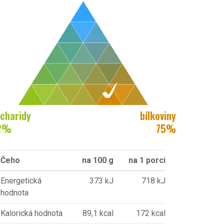
charidy
bílkoviny
2
%
75
%
Čeho
na 100 g
na 1 porci
Energetická
373 kJ
718 kJ
hodnota
Kalorická hodnota
89,1 kcal
172 kcal