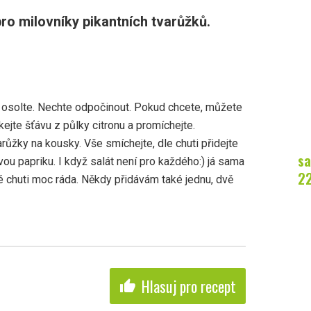
ro milovníky pikantních tvarůžků.
ce osolte. Nechte odpočinout. Pokud chcete, můžete
ejte šťávu z půlky citronu a promíchejte.
růžky na kousky. Vše smíchejte, dle chuti přidejte
sa
ou papriku. I když salát není pro každého:) já sama
2
 chuti moc ráda. Někdy přidávám také jednu, dvě
Hlasuj pro recept
thumb_up