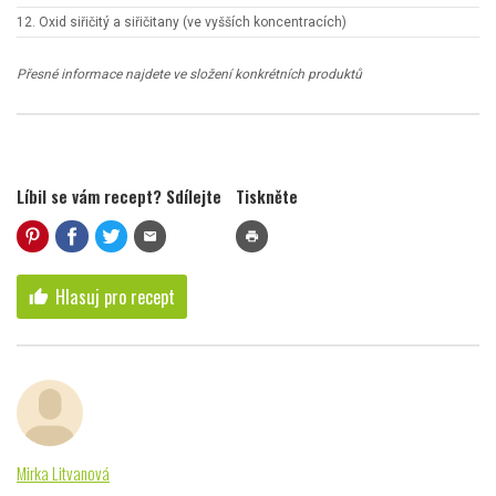
12. Oxid siřičitý a siřičitany (ve vyšších koncentracích)
Přesné informace najdete ve složení konkrétních produktů
Líbil se vám recept? Sdílejte
Tiskněte
mail
print
Hlasuj pro recept
thumb_up
Mirka Litvanová