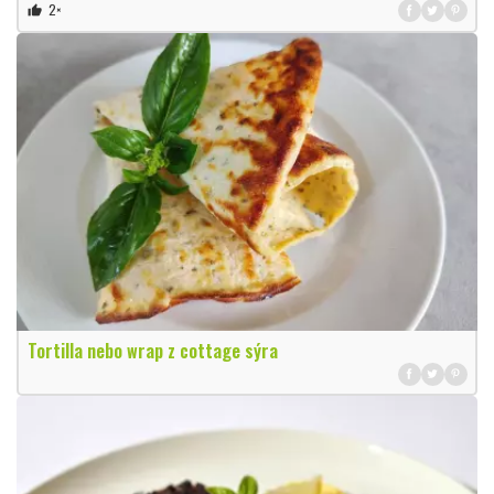
2×
thumb_up
Tortilla nebo wrap z cottage sýra