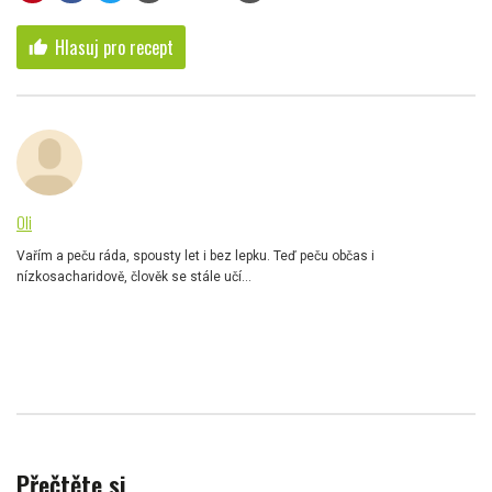
Hlasuj pro recept
thumb_up
Oli
Vařím a peču ráda, spousty let i bez lepku. Teď peču občas i
nízkosacharidově, člověk se stále učí...
Přečtěte si