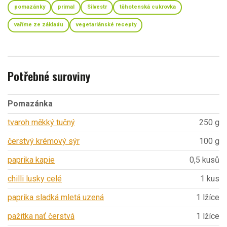
pomazánky
primal
Silvestr
těhotenská cukrovka
vaříme ze základu
vegetariánské recepty
Potřebné suroviny
Pomazánka
tvaroh měkký tučný
250 g
čerstvý krémový sýr
100 g
paprika kapie
0,5 kusů
chilli lusky celé
1 kus
paprika sladká mletá uzená
1 lžíce
pažitka nať čerstvá
1 lžíce