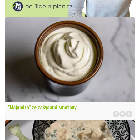
"Majonéza" ze zakysané smetany