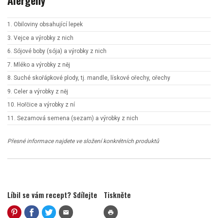
1. Obiloviny obsahující lepek
3. Vejce a výrobky z nich
6. Sójové boby (sója) a výrobky z nich
7. Mléko a výrobky z něj
8. Suché skořápkové plody, tj. mandle, lískové ořechy, ořechy
9. Celer a výrobky z něj
10. Hořčice a výrobky z ní
11. Sezamová semena (sezam) a výrobky z nich
Přesné informace najdete ve složení konkrétních produktů
Líbil se vám recept? Sdílejte
Tiskněte
mail
print