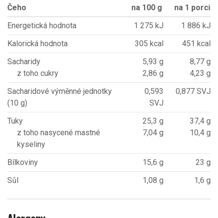
Čeho
na 100 g
na 1 porci
Energetická hodnota
1 275 kJ
1 886 kJ
Kalorická hodnota
305 kcal
451 kcal
Sacharidy
5,93 g
8,77 g
z toho cukry
2,86 g
4,23 g
Sacharidové výměnné jednotky
0,593
0,877 SVJ
(10 g)
SVJ
Tuky
25,3 g
37,4 g
z toho nasycené mastné
7,04 g
10,4 g
kyseliny
Bílkoviny
15,6 g
23 g
Sůl
1,08 g
1,6 g
Alergeny