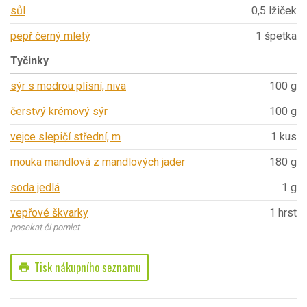
sůl
0,5 lžiček
pepř černý mletý
1 špetka
Tyčinky
sýr s modrou plísní, niva
100 g
čerstvý krémový sýr
100 g
vejce slepičí střední, m
1 kus
mouka mandlová z mandlových jader
180 g
soda jedlá
1 g
vepřové škvarky
1 hrst
posekat či pomlet
Tisk nákupního seznamu
print