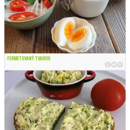
FERMETOVANÝ TVAROH