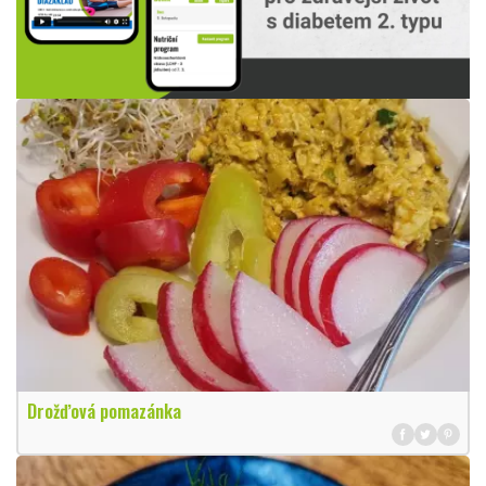
Drožďová pomazánka