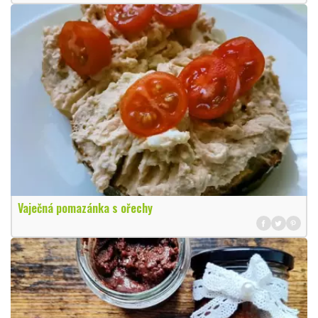
Vaječná pomazánka s ořechy