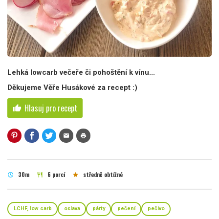
Lehká lowcarb večeře či pohoštění k vínu...
Děkujeme Věře Husákové za recept :)
Hlasuj pro recept
thumb_up
mail
print
30m
6 porcí
středně obtížné
schedule
restaurant
star
LCHF, low carb
oslava
párty
pečení
pečivo