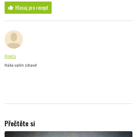
Hlasuj pro recept
thumb_up
Romča
Ráda vařím zdravě!
Přečtěte si