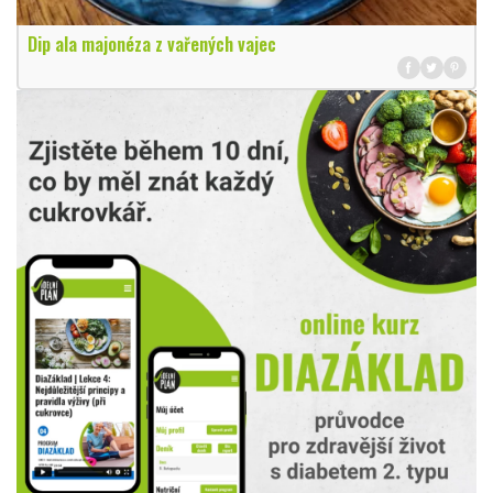
Dip ala majonéza z vařených vajec