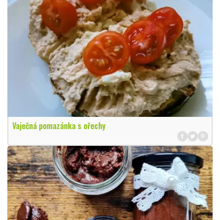
Vaječná pomazánka s ořechy