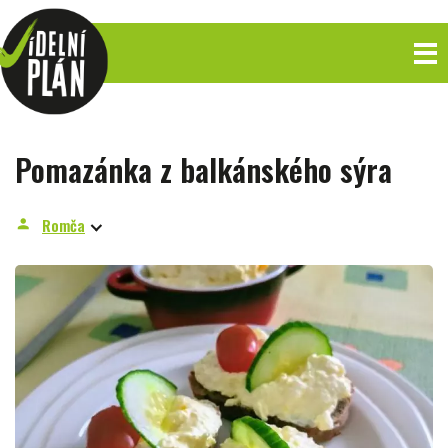
Pomazánka z balkánského sýra
Romča
person