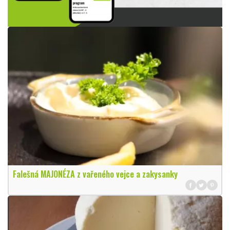
Falešná MAJONÉZA z vařeného vejce a zakysanky