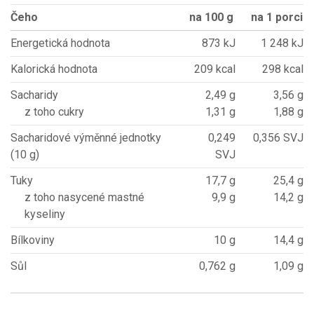
Čeho
na 100 g
na 1 porci
Energetická hodnota
873 kJ
1 248 kJ
Kalorická hodnota
209 kcal
298 kcal
Sacharidy
2,49 g
3,56 g
z toho cukry
1,31 g
1,88 g
Sacharidové výměnné jednotky
0,249
0,356 SVJ
(10 g)
SVJ
Tuky
17,7 g
25,4 g
z toho nasycené mastné
9,9 g
14,2 g
kyseliny
Bílkoviny
10 g
14,4 g
Sůl
0,762 g
1,09 g