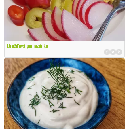
Drožďová pomazánka