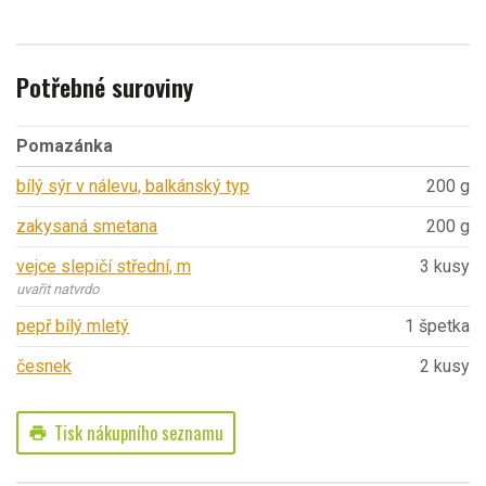
Potřebné suroviny
Pomazánka
bílý sýr v nálevu, balkánský typ
200 g
zakysaná smetana
200 g
vejce slepičí střední, m
3 kusy
uvařit natvrdo
pepř bílý mletý
1 špetka
česnek
2 kusy
Tisk nákupního seznamu
print