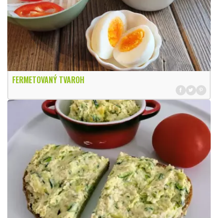
FERMETOVANÝ TVAROH