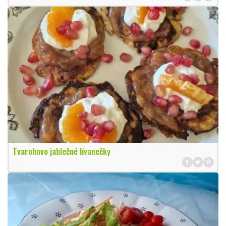
Tvarohovo jablečné lívanečky