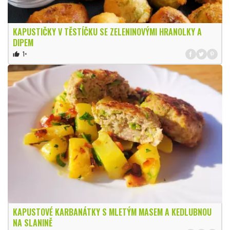
KAPUSTIČKY V TĚSTÍČKU SE ZELENINOVÝMI HRANOLKY A
DIPEM
1×
thumb_up
KAPUSTOVÉ KARBANÁTKY S MLETÝM MASEM A KEDLUBNOU
NA SLANINĚ