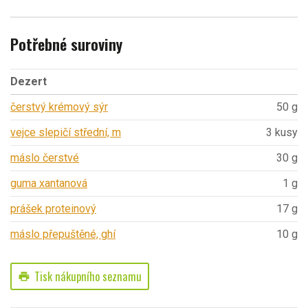
Potřebné suroviny
Dezert
čerstvý krémový sýr
50 g
vejce slepičí střední, m
3 kusy
máslo čerstvé
30 g
guma xantanová
1 g
prášek proteinový
17 g
máslo přepuštěné, ghí
10 g
Tisk nákupního seznamu
print