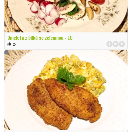
Omeleta z bílků se zeleninou - LC
2×
thumb_up