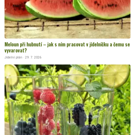
Meloun při hubnutí – jak s ním pracovat v jídelníčku a čemu se
vyvarovat?
Jídelní plán · 29. 7. 2026