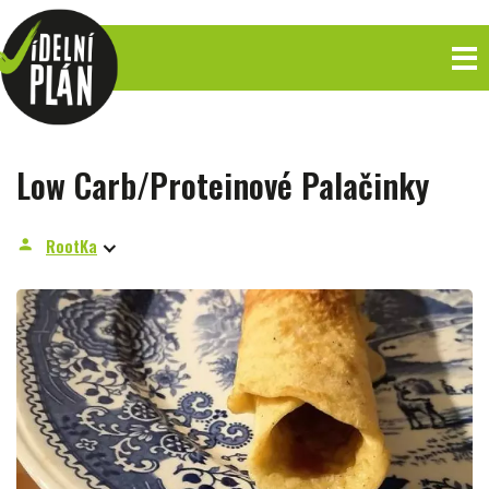
Low Carb/Proteinové Palačinky
RootKa
person