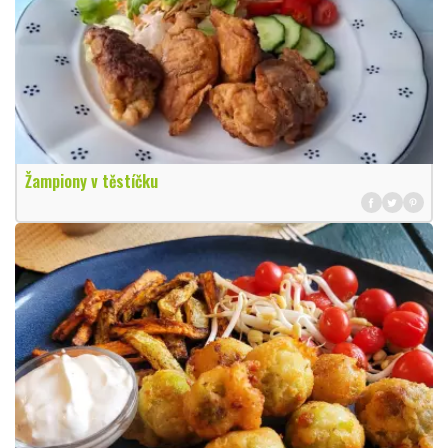
Žampiony v těstíčku