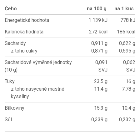
Čeho
na 100 g
na 1 kus
Energetická hodnota
1 139 kJ
778 kJ
Kalorická hodnota
272 kcal
186 kcal
Sacharidy
0,911 g
0,622 g
z toho cukry
0,871 g
0,595 g
Sacharidové výměnné jednotky
0,091
0,062
(10 g)
SVJ
SVJ
Tuky
23,5 g
16 g
z toho nasycené mastné
11,4 g
7,78 g
kyseliny
Bílkoviny
15,3 g
10,4 g
Sůl
0,339 g
0,232 g