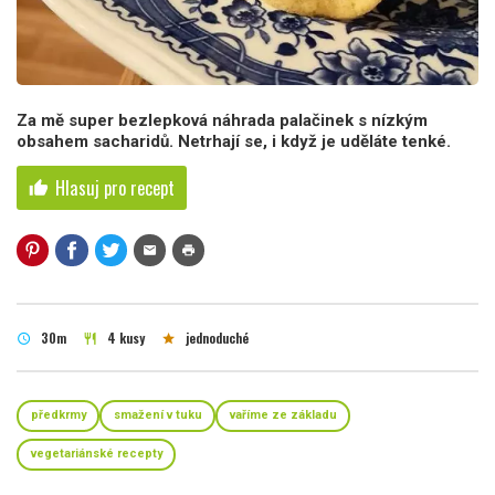
Za mě super bezlepková náhrada palačinek s nízkým
obsahem sacharidů. Netrhají se, i když je uděláte tenké.
Hlasuj pro recept
thumb_up
mail
print
30m
4 kusy
jednoduché
schedule
restaurant
star
předkrmy
smažení v tuku
vaříme ze základu
vegetariánské recepty