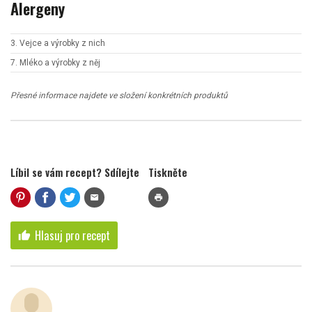
Alergeny
3. Vejce a výrobky z nich
7. Mléko a výrobky z něj
Přesné informace najdete ve složení konkrétních produktů
Líbil se vám recept? Sdílejte
Tiskněte
mail
print
Hlasuj pro recept
thumb_up