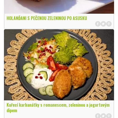
HOLANĎANI S PEČENOU ZELENINOU PO ASIJSKU
Kuřecí karbanátky s romanescem, zeleninou a jogurtovým
dipem