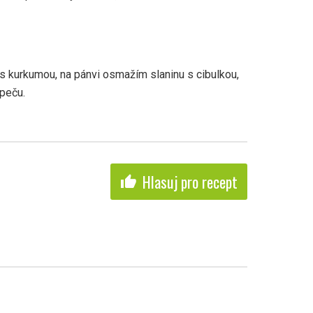
s kurkumou, na pánvi osmažím slaninu s cibulkou,
peču.
Hlasuj pro recept
thumb_up