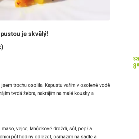
pustou je skvělý!
:)
sa
8
u jsem trochu osolila. Kapustu vařím v osolené vodě
rájím tvrdá žebra, nakrájím na malé kousky a
maso, vejce, lahůdkové droždí, sůl, pepř a
nici půl hodiny odležet, osmažím na sádle a