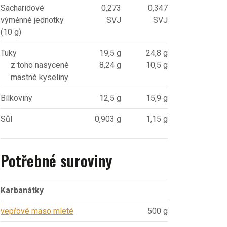
Sacharidové
0,273
0,347
výměnné jednotky
SVJ
SVJ
(10 g)
Tuky
19,5 g
24,8 g
z toho nasycené
8,24 g
10,5 g
mastné kyseliny
Bílkoviny
12,5 g
15,9 g
Sůl
0,903 g
1,15 g
Potřebné suroviny
Karbanátky
vepřové maso mleté
500 g