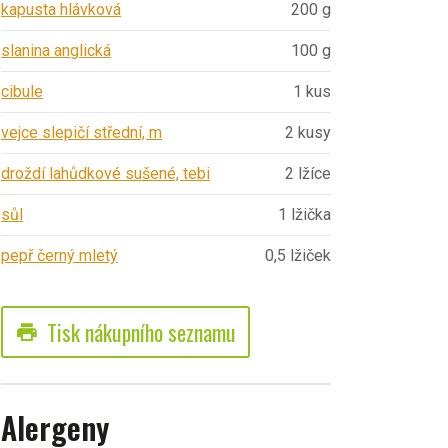
kapusta hlávková
200 g
slanina anglická
100 g
cibule
1 kus
vejce slepičí střední, m
2 kusy
droždí lahůdkové sušené, tebi
2 lžíce
sůl
1 lžička
pepř černý mletý
0,5 lžiček
Tisk nákupního seznamu
print
Alergeny