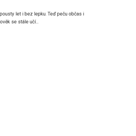
pousty let i bez lepku. Teď peču občas i
věk se stále učí...