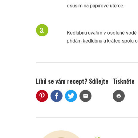
osuším na papírové utěrce.
Kedlubnu uvařím v osolené vodě 
přidám kedlubnu a krátce spolu o
Líbil se vám recept? Sdílejte
Tiskněte
mail
print