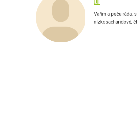
Oli
Vařím a peču ráda, s
nízkosacharidově, člo