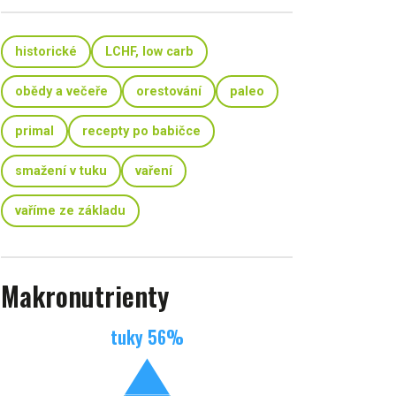
historické
LCHF, low carb
obědy a večeře
orestování
paleo
primal
recepty po babičce
smažení v tuku
vaření
vaříme ze základu
Makronutrienty
tuky
56
%