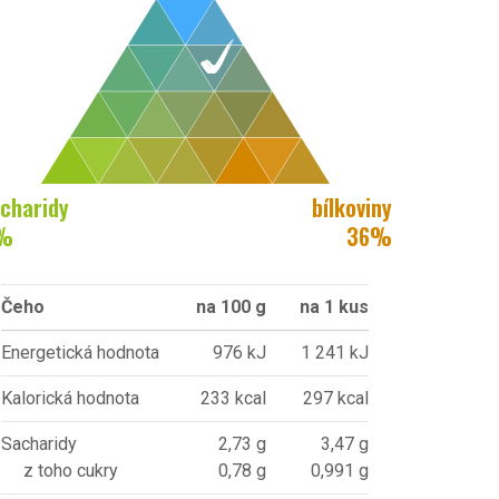
charidy
bílkoviny
%
36
%
Čeho
na 100 g
na 1 kus
Energetická hodnota
976 kJ
1 241 kJ
Kalorická hodnota
233 kcal
297 kcal
Sacharidy
2,73 g
3,47 g
z toho cukry
0,78 g
0,991 g