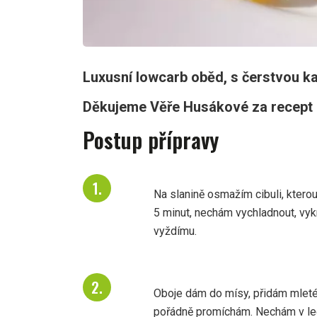
Luxusní lowcarb oběd, s čerstvou ka
Děkujeme Věře Husákové za recept 
Postup přípravy
Na slanině osmažím cibuli, ktero
5 minut, nechám vychladnout, vyk
vyždímu.
Oboje dám do mísy, přidám mleté 
pořádně promíchám. Nechám v led