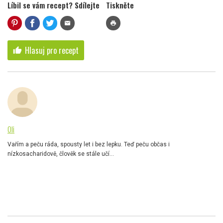
Líbil se vám recept? Sdílejte
Tiskněte
mail
print
Hlasuj pro recept
thumb_up
Oli
Vařím a peču ráda, spousty let i bez lepku. Teď peču občas i
nízkosacharidově, člověk se stále učí...