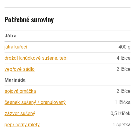
Potřebné suroviny
Játra
játra kuřecí
400 g
droždí lahůdkové sušené, tebi
4 lžíce
vepřové sádlo
2 lžíce
Marináda
sojová omáčka
2 lžíce
česnek sušený / granulovaný
1 lžička
zázvor sušený
0,5 lžiček
pepř černý mletý
1 špetka