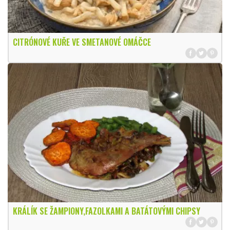
CITRÓNOVÉ KUŘE VE SMETANOVÉ OMÁČCE
KRÁLÍK SE ŽAMPIONY,FAZOLKAMI A BATÁTOVÝMI CHIPSY