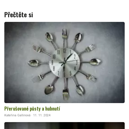
Přečtěte si
Přerušované půsty a hubnutí
Kateřina Gallinová · 11. 11. 2024