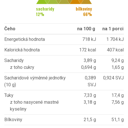
sacharidy
bílkoviny
12
%
66
%
Čeho
na 100 g
na 1 porci
Energetická hodnota
718 kJ
1 704 kJ
Kalorická hodnota
172 kcal
407 kcal
Sacharidy
3,89 g
9,24 g
z toho cukry
0,694 g
1,65 g
Sacharidové výměnné jednotky
0,389
0,924 SVJ
(10 g)
SVJ
Tuky
7,33 g
17,4 g
z toho nasycené mastné
3,18 g
7,56 g
kyseliny
Bílkoviny
21,5 g
51,1 g