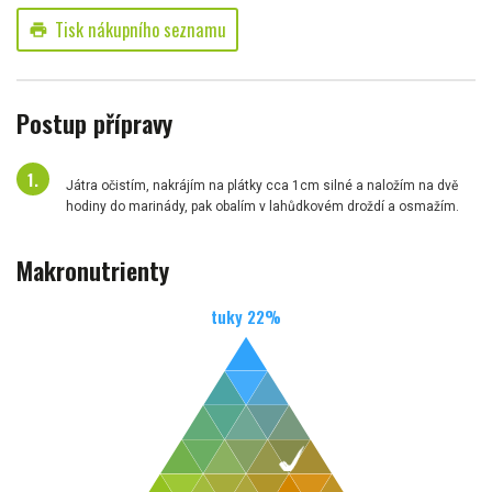
Tisk nákupního seznamu
print
Postup přípravy
Játra očistím, nakrájím na plátky cca 1cm silné a naložím na dvě
hodiny do marinády, pak obalím v lahůdkovém droždí a osmažím.
Makronutrienty
tuky
22
%