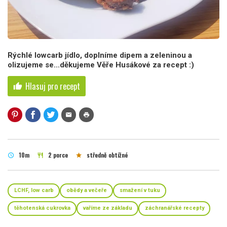
Rýchlé lowcarb jídlo, doplníme dipem a zeleninou a
olizujeme se...děkujeme Věře Husákové za recept :)
Hlasuj pro recept
thumb_up
mail
print
10m
2 porce
středně obtížné
schedule
restaurant
star
LCHF, low carb
obědy a večeře
smažení v tuku
těhotenská cukrovka
vaříme ze základu
záchranářské recepty