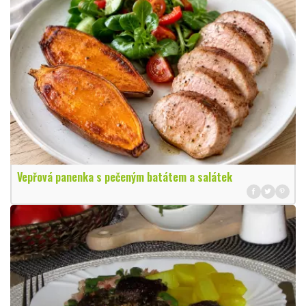
Vepřová panenka s pečeným batátem a salátek