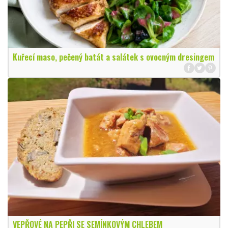
Kuřecí maso, pečený batát a salátek s ovocným dresingem
VEPŘOVÉ NA PEPŘI SE SEMÍNKOVÝM CHLEBEM