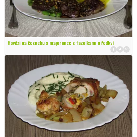
Hovězí na česneku a majoránce s fazolkami a ředkví