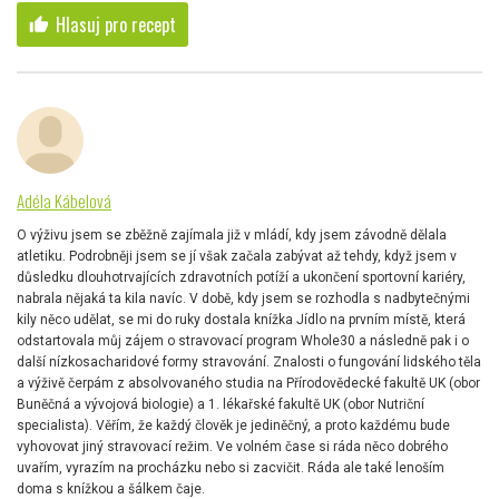
Hlasuj pro recept
thumb_up
Adéla Kábelová
O výživu jsem se zběžně zajímala již v mládí, kdy jsem závodně dělala
atletiku. Podrobněji jsem se jí však začala zabývat až tehdy, když jsem v
důsledku dlouhotrvajících zdravotních potíží a ukončení sportovní kariéry,
nabrala nějaká ta kila navíc. V době, kdy jsem se rozhodla s nadbytečnými
kily něco udělat, se mi do ruky dostala knížka Jídlo na prvním místě, která
odstartovala můj zájem o stravovací program Whole30 a následně pak i o
další nízkosacharidové formy stravování. Znalosti o fungování lidského těla
a výživě čerpám z absolvovaného studia na Přírodovědecké fakultě UK (obor
Buněčná a vývojová biologie) a 1. lékařské fakultě UK (obor Nutriční
specialista). Věřím, že každý člověk je jediněčný, a proto každému bude
vyhovovat jiný stravovací režim. Ve volném čase si ráda něco dobrého
uvařím, vyrazím na procházku nebo si zacvičit. Ráda ale také lenoším
doma s knížkou a šálkem čaje.