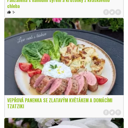
chleba
1×
thumb_up
VEPŘOVÁ PANENKA SE ZLATAVÝM KVĚTÁKEM A DOMÁCÍMI
TZATZIKI