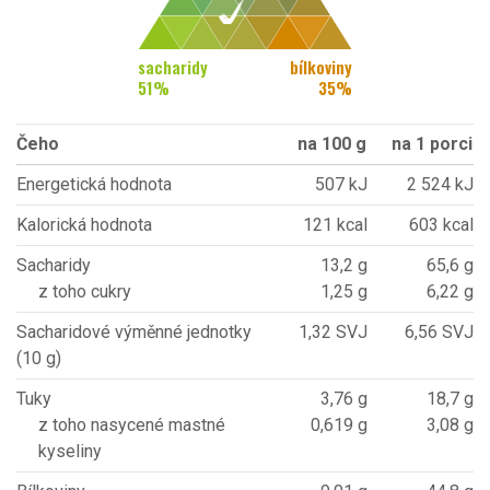
sacharidy
bílkoviny
51
%
35
%
Čeho
na 100 g
na 1 porci
Energetická hodnota
507 kJ
2 524 kJ
Kalorická hodnota
121 kcal
603 kcal
Sacharidy
13,2 g
65,6 g
z toho cukry
1,25 g
6,22 g
Sacharidové výměnné jednotky
1,32 SVJ
6,56 SVJ
(10 g)
Tuky
3,76 g
18,7 g
z toho nasycené mastné
0,619 g
3,08 g
kyseliny