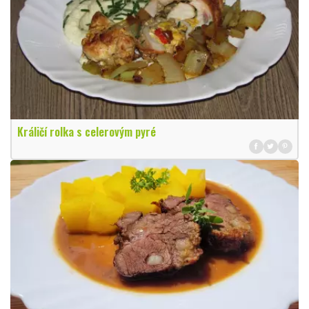
Králičí rolka s celerovým pyré