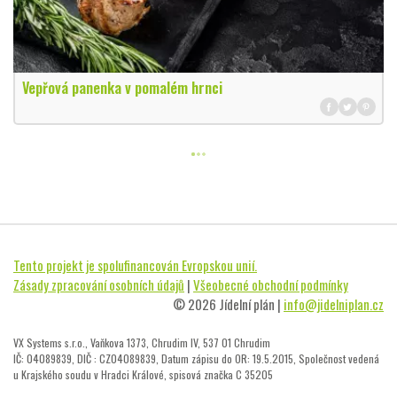
Vepřová panenka v pomalém hrnci
Tento projekt je spolufinancován Evropskou unií.
Zásady zpracování osobních údajů
|
Všeobecné obchodní podmínky
© 2026 Jídelní plán |
info@jidelniplan.cz
VX Systems s.r.o., Vaňkova 1373, Chrudim IV, 537 01 Chrudim
IČ: 04089839, DIČ : CZ04089839, Datum zápisu do OR: 19.5.2015, Společnost vedená
u Krajského soudu v Hradci Králové, spisová značka C 35205