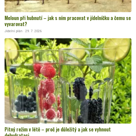
Meloun při hubnutí – jak s ním pracovat v jídelníčku a čemu se
vyvarovat?
Jídelní plán · 29. 7. 2026
Pitný režim v létě – proč je důležitý a jak se vyhnout
dehydrataci