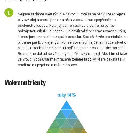
Nejprve si dáme vařit rýži dle návodu. Poté si na pánvi rozehřejme
olivový olej a orestujeme na něm z obou stran opepřeného a
osoleného lososa. Poté jej dáme stranou a dáme na pánev
nakrájenou cibulku a česnek. Po chvíli také přidáme uvařenou rýži,
kterou jsme nechali odkapat k cedníku. Společně vše promícháme a
přidáme pár lžic krájených konzervovaných rajčat a hrst čerstvého
špenátu. Dochutíme dle chuti solí a pepřem nebo i dalším kořením.
Restujeme dokud se všechny chutě hezky nespojí. Mezitím si také
ve vroucí vodě uvaříme mražené zelené fazolky, které pak na talíři
osolíme a opepříme a máme hotovo!
Makronutrienty
tuky
14
%