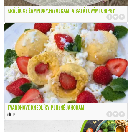
KRÁLÍK SE ŽAMPIONY,FAZOLKAMI A BATÁTOVÝMI CHIPSY
TVAROHOVÉ KNEDLÍKY PLNĚNÉ JAHODAMI
1×
thumb_up