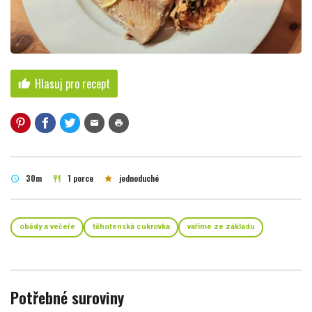
Hlasuj pro recept
thumb_up
mail
print
30m
1 porce
jednoduché
schedule
restaurant
star
obědy a večeře
těhotenská cukrovka
vaříme ze základu
Potřebné suroviny