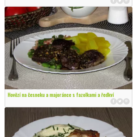
Hovězí na česneku a majoránce s fazolkami a ředkví