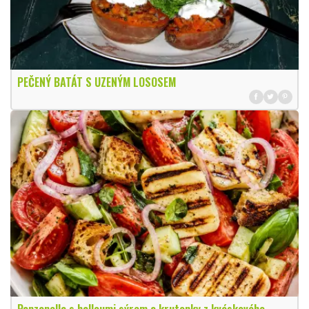
PEČENÝ BATÁT S UZENÝM LOSOSEM
Panzanella s halloumi sýrem a krutonky z kváskového