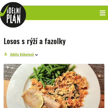
Losos s rýží a fazolky
Adéla Kábelová
person