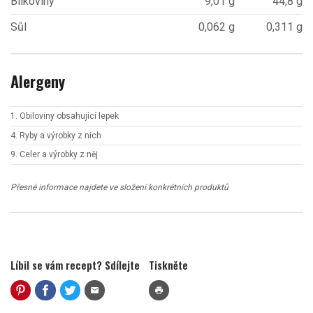
Bílkoviny
9,01 g
44,8 g
Sůl
0,062 g
0,311 g
Alergeny
1. Obiloviny obsahující lepek
4. Ryby a výrobky z nich
9. Celer a výrobky z něj
Přesné informace najdete ve složení konkrétních produktů
Líbil se vám recept? Sdílejte
Tiskněte
mail
print