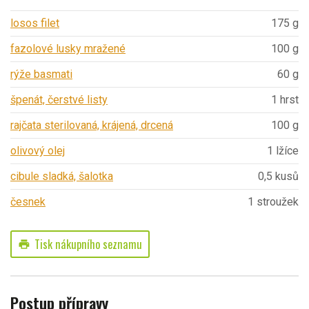
losos filet
175 g
fazolové lusky mražené
100 g
rýže basmati
60 g
špenát, čerstvé listy
1 hrst
rajčata sterilovaná, krájená, drcená
100 g
olivový olej
1 lžíce
cibule sladká, šalotka
0,5 kusů
česnek
1 stroužek
Tisk nákupního seznamu
print
Postup přípravy