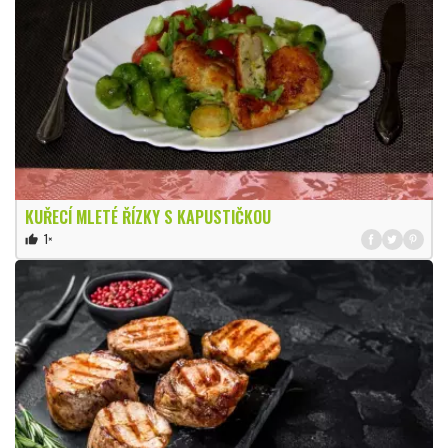
KUŘECÍ MLETÉ ŘÍZKY S KAPUSTIČKOU
1×
thumb_up