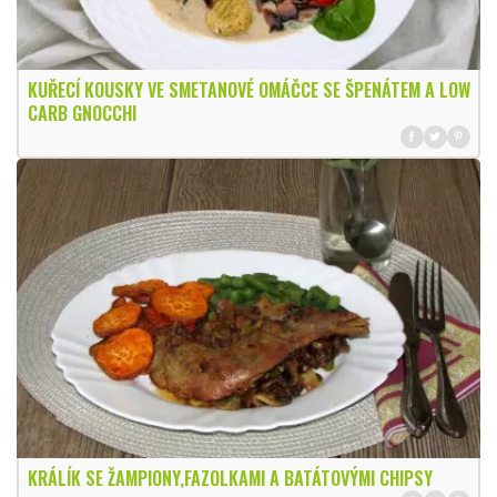
KUŘECÍ KOUSKY VE SMETANOVÉ OMÁČCE SE ŠPENÁTEM A LOW
CARB GNOCCHI
KRÁLÍK SE ŽAMPIONY,FAZOLKAMI A BATÁTOVÝMI CHIPSY