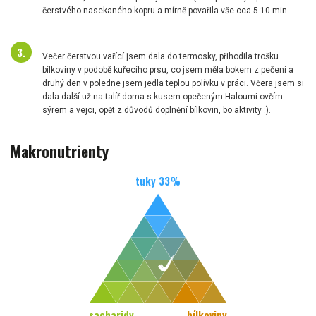
čerstvého nasekaného kopru a mírně povařila vše cca 5-10 min.
Večer čerstvou vařící jsem dala do termosky, přihodila trošku
bílkoviny v podobě kuřecího prsu, co jsem měla bokem z pečení a
druhý den v poledne jsem jedla teplou polívku v práci. Včera jsem si
dala další už na talíř doma s kusem opečeným Haloumi ovčím
sýrem a vejci, opět z důvodů doplnění bílkovin, bo aktivity :).
Makronutrienty
tuky
33
%
sacharidy
bílkoviny