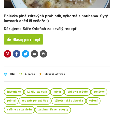
Polévka plná zdravých probiotik, výborná s houbama. Sytý
lowcarb oběd či večeře :)
Děkujeme Sáře Oddfish za skvělý recept!
Hlasuj pro recept
thumb_up
mail
print
30m
4 porce
středně obtížné
schedule
restaurant
star
historické
LCHF, low carb
mixér
obědy a večeře
polévky
primal
recepty po babičce
těhotenská cukrovka
vaření
vaříme ze základu
záchranářské recepty