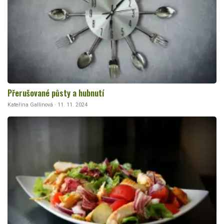
Přerušované půsty a hubnutí
Kateřina Gallinová · 11. 11. 2024