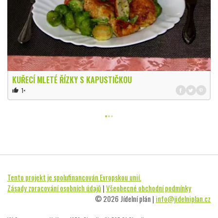
KUŘECÍ MLETÉ ŘÍZKY S KAPUSTIČKOU
1×
thumb_up
Tento projekt je spolufinancován Evropskou unií.
Zásady zpracování osobních údajů
|
Všeobecné obchodní podmínky
© 2026 Jídelní plán |
info@jidelniplan.cz