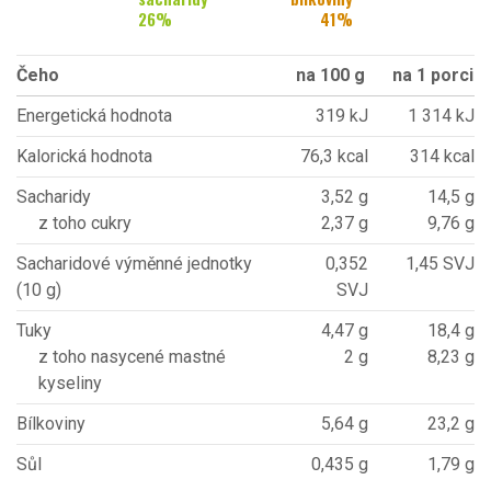
26
%
41
%
Čeho
na 100 g
na 1 porci
Energetická hodnota
319 kJ
1 314 kJ
Kalorická hodnota
76,3 kcal
314 kcal
Sacharidy
3,52 g
14,5 g
z toho cukry
2,37 g
9,76 g
Sacharidové výměnné jednotky
0,352
1,45 SVJ
(10 g)
SVJ
Tuky
4,47 g
18,4 g
z toho nasycené mastné
2 g
8,23 g
kyseliny
Bílkoviny
5,64 g
23,2 g
Sůl
0,435 g
1,79 g