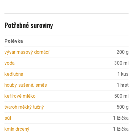
Potřebné suroviny
Polévka
vývar masový domácí
200 g
voda
300 ml
kedlubna
1 kus
houby sušené, směs
1 hrst
kefírové mléko
500 ml
tvaroh měkký tučný
500 g
sůl
1 lžička
kmín drcený
1 lžička