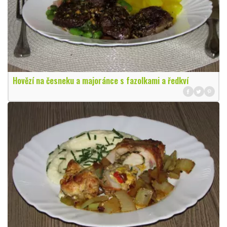
Hovězí na česneku a majoránce s fazolkami a ředkví