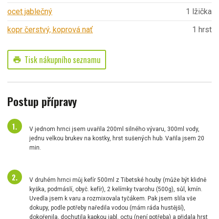
ocet jablečný
1 lžička
kopr čerstvý, koprová nať
1 hrst
Tisk nákupního seznamu
print
Postup přípravy
V jednom hrnci jsem uvařila 200ml silného vývaru, 300ml vody,
jednu velkou brukev na kostky, hrst sušených hub. Vařila jsem 20
min.
V druhém hrnci můj kefír 500ml z Tibetské houby (může být klidně
kyška, podmáslí, obyč. kefír), 2 kelímky tvarohu (500g), sůl, kmín.
Uvedla jsem k varu a rozmixovala tyčákem. Pak jsem slila vše
dokupy, podle potřeby naředila vodou (mám ráda hustější),
dokořenila, dochutila kapkou jabl. octu (není potřeba) a přidala hrst