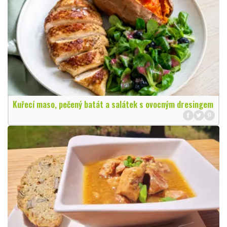
Kuřecí maso, pečený batát a salátek s ovocným dresingem