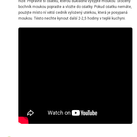
níže. Připravte si ošatku, kterou důkladně vysypte moukou. Stočený
bochník moukou poprašte a vložte do ošatky. Pokud ošatku nemáte,
použijte místo ní větší cedník vyložený utěrkou, která je posypaná
moukou. Těsto nechte kynout další 2-2,5 hodiny v teplé kuchyni.