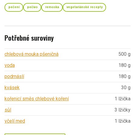
pečení
pečivo
remoska
vegetariánské recepty
Potřebné suroviny
chlebová mouka pšeničná
500 g
voda
180 g
podmáslí
180 g
kvásek
30 g
kořenicí směs chlebové koření
1 lžička
sůl
3 lžičky
včelí med
1 lžička