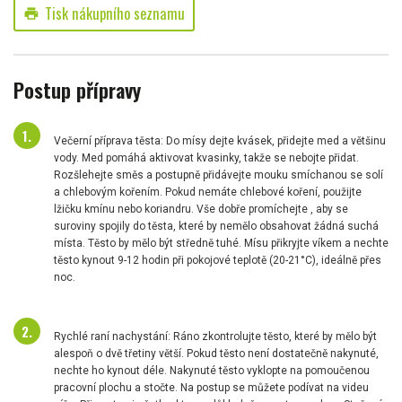
Tisk nákupního seznamu
print
Postup přípravy
Večerní příprava těsta: Do mísy dejte kvásek, přidejte med a většinu
vody. Med pomáhá aktivovat kvasinky, takže se nebojte přidat.
Rozšlehejte směs a postupně přidávejte mouku smíchanou se solí
a chlebovým kořením. Pokud nemáte chlebové koření, použijte
lžičku kmínu nebo koriandru. Vše dobře promíchejte , aby se
suroviny spojily do těsta, které by nemělo obsahovat žádná suchá
místa. Těsto by mělo být středně tuhé. Mísu přikryjte víkem a nechte
těsto kynout 9-12 hodin při pokojové teplotě (20-21°C), ideálně přes
noc.
Rychlé raní nachystání: Ráno zkontrolujte těsto, které by mělo být
alespoň o dvě třetiny větší. Pokud těsto není dostatečně nakynuté,
nechte ho kynout déle. Nakynuté těsto vyklopte na pomoučenou
pracovní plochu a stočte. Na postup se můžete podívat na videu