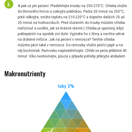
A pak už jen pečení: Předehřejte troubu na 250-270°C. Chleba vložte
do litinového hrnce a zakryjte pokličkou. Pečte 20 minut na 250°C,
poté odkryjte, snižte teplotu na 210-220°C a dopečte dalších 20 až
25 minut na horkovzduch. Před vložením do trouby můžete chleba
naříznout a uvidíte, jak se krásně otevře:) Chleba je upečený, když
poklepáním na spodek zní dutě. Vyjměte ho z litiny a nechte větrat
na drátěné mřížce. Jak na pečení v remosce? Tenhle chleba
můžete péct také v remosce. Do remosky vložte pečící papír a na
něj bochníček. Remosku nepředehřívejte. Chléb se peče přibližně 45
minut. Víko neotevírejte, pouze v případě potřeby přikryjte alobalem.
Makronutrienty
tuky
3
%