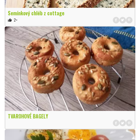
Semínkový chléb z cottage
2×
thumb_up
TVAROHOVÉ BAGELY