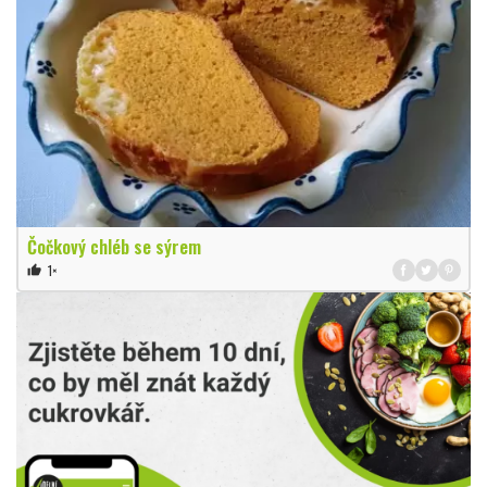
Čočkový chléb se sýrem
1×
thumb_up