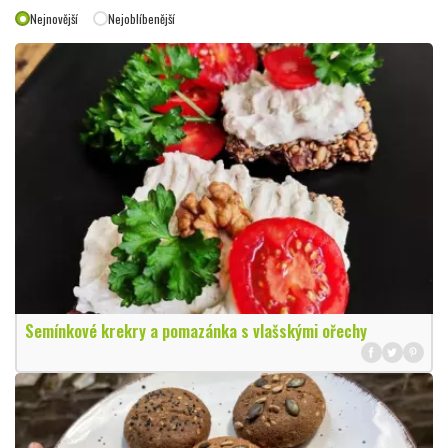
Nejnovější
Nejoblíbenější
Semínkové krekry a pomazánka s vlašskými ořechy