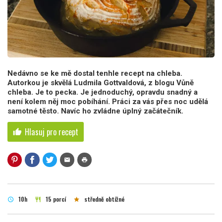
Nedávno se ke mě dostal tenhle recept na chleba.
Autorkou je skvělá Ludmila Gottvaldová, z blogu Vůně
chleba. Je to pecka. Je jednoduchý, opravdu snadný a
není kolem něj moc pobíhání. Práci za vás přes noc udělá
samotné těsto. Navíc ho zvládne úplný začátečník.
Hlasuj pro recept
thumb_up
mail
print
10h
15 porcí
středně obtížné
schedule
restaurant
star