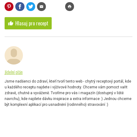
mail
print
Hlasuj pro recept
thumb_up
Jídelní plán
Jsme nadšenci do zdraví, kteří tvoří tento web - chytrý receptový portál, kde
u každého receptu najdete i výživové hodnoty. Chceme vám pomoct vařit
zdravě, chutně a vyváženě. Tvoříme pro vás i magazín (dostupný v liště
navrchu), kde najdete dávku inspirace a extra informace :) Jednou chceme
být komplexní aplikací pro usnadnění (rodinného) stravování :)