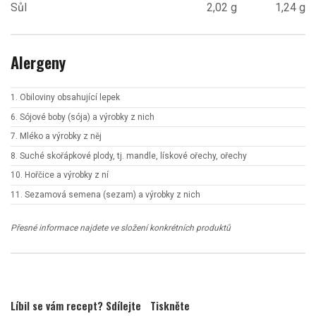
Sůl
2,02 g
1,24 g
Alergeny
1. Obiloviny obsahující lepek
6. Sójové boby (sója) a výrobky z nich
7. Mléko a výrobky z něj
8. Suché skořápkové plody, tj. mandle, lískové ořechy, ořechy
10. Hořčice a výrobky z ní
11. Sezamová semena (sezam) a výrobky z nich
Přesné informace najdete ve složení konkrétních produktů
Líbil se vám recept? Sdílejte
Tiskněte