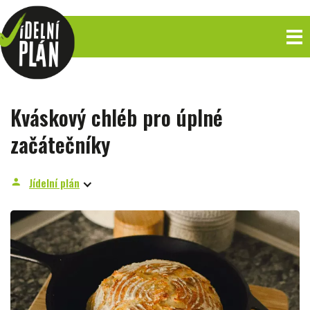
Kváskový chléb pro úplné
začátečníky
Jídelní plán
person