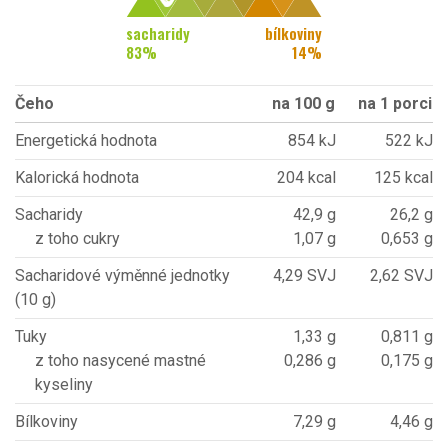
sacharidy
bílkoviny
83
%
14
%
Čeho
na 100 g
na 1 porci
Energetická hodnota
854 kJ
522 kJ
Kalorická hodnota
204 kcal
125 kcal
Sacharidy
42,9 g
26,2 g
z toho cukry
1,07 g
0,653 g
Sacharidové výměnné jednotky
4,29 SVJ
2,62 SVJ
(10 g)
Tuky
1,33 g
0,811 g
z toho nasycené mastné
0,286 g
0,175 g
kyseliny
Bílkoviny
7,29 g
4,46 g