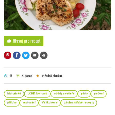
Hlasuj pro recept
thumb_up
mail
print
1h
4 porce
středně obtížné
schedule
restaurant
star
historické
LCHF, low carb
obědy a večeře
párty
pečení
přílohy
restování
Velikonoce
záchranářské recepty