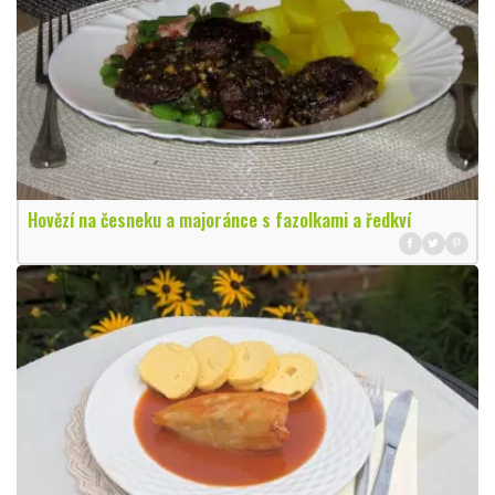
Hovězí na česneku a majoránce s fazolkami a ředkví