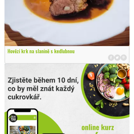
Hovězí krk na slanině s kedlubnou