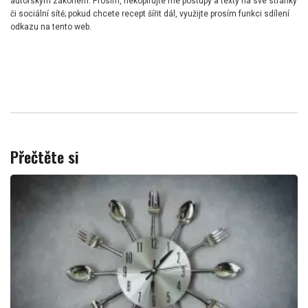
autorským zákonem. Prosím, nekopírujte mé postupy a texty na své stránky
či sociální sítě; pokud chcete recept šířit dál, využijte prosím funkci sdílení
odkazu na tento web.
Přečtěte si