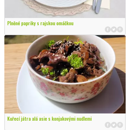
Plněné papriky s rajskou omáčkou
Kuřecí játra alá asie s konjakovými nudlemi