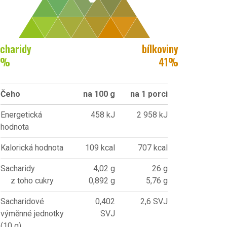
charidy
bílkoviny
%
41
%
Čeho
na 100 g
na 1 porci
Energetická
458 kJ
2 958 kJ
hodnota
Kalorická hodnota
109 kcal
707 kcal
Sacharidy
4,02 g
26 g
z toho cukry
0,892 g
5,76 g
Sacharidové
0,402
2,6 SVJ
výměnné jednotky
SVJ
(10 g)