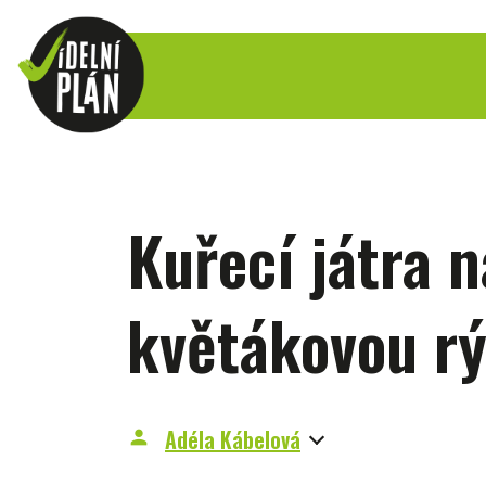
Kuřecí játra 
květákovou rý
Adéla Kábelová
person