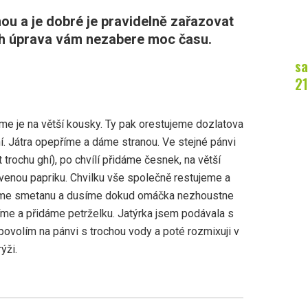
ou a je dobré je pravidelně zařazovat
jich úprava vám nezabere moc času.
sa
21
jíme je na větší kousky. Ty pak orestujeme dozlatova
. Játra opepříme a dáme stranou. Ve stejné pánvi
trochu ghí), po chvílí přidáme česnek, na větší
venou papriku. Chvilku vše společně restujeme a
idáme smetanu a dusíme dokud omáčka nezhoustne
íme a přidáme petrželku. Jatýrka jsem podávala s
povolím na pánvi s trochou vody a poté rozmixuji v
ýži.