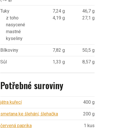
Tuky
7,24 g
46,7 g
z toho
4,19 g
27,1 g
nasycené
mastné
kyseliny
Bílkoviny
7,82 g
50,5 g
Sůl
1,33 g
8,57 g
Potřebné suroviny
játra kuřecí
400 g
smetana ke šlehání, šlehačka
200 g
červená paprika
1 kus