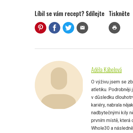
Líbil se vám recept? Sdílejte
Tiskněte
mail
print
Adéla Kábelová
O výživu jsem se zbě
atletiku. Podrobněji
v důsledku dlouhotrv
kariéry, nabrala něja
nadbytečnými kily ně
prvním místě, která
Whole30 a následně 