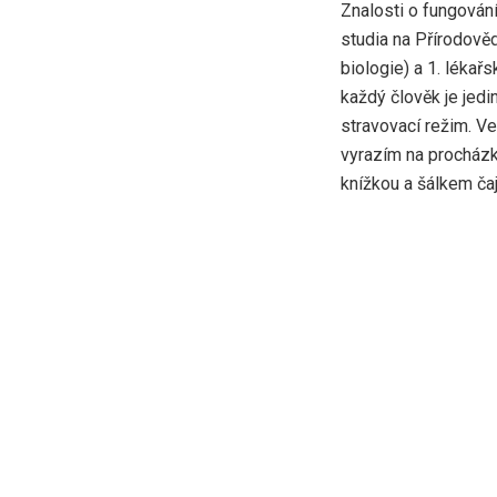
Znalosti o fungován
studia na Přírodově
biologie) a 1. lékařs
každý člověk je jed
stravovací režim. V
vyrazím na procházk
knížkou a šálkem čaj