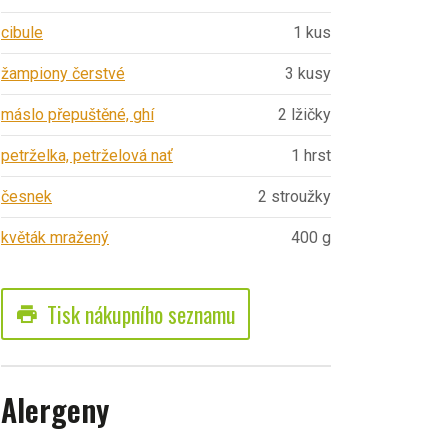
cibule
1 kus
žampiony čerstvé
3 kusy
máslo přepuštěné, ghí
2 lžičky
petrželka, petrželová nať
1 hrst
česnek
2 stroužky
květák mražený
400 g
Tisk nákupního seznamu
print
Alergeny