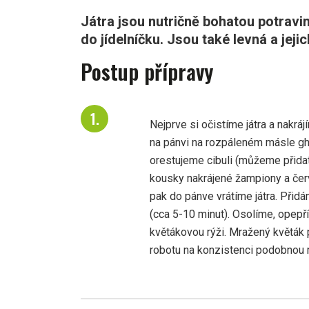
Játra jsou nutričně bohatou potravin
do jídelníčku. Jsou také levná a je
Postup přípravy
Nejprve si očistíme játra a nakrá
na pánvi na rozpáleném másle ghí
orestujeme cibuli (můžeme přidat 
kousky nakrájené žampiony a čer
pak do pánve vrátíme játra. Př
(cca 5-10 minut). Osolíme, opepř
květákovou rýži. Mražený květák 
robotu na konzistenci podobnou r