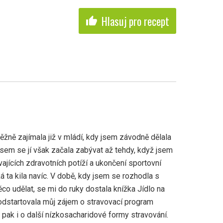
Hlasuj pro recept
thumb_up
žně zajímala již v mládí, kdy jsem závodně dělala
 jsem se jí však začala zabývat až tehdy, když jsem
ajících zdravotních potíží a ukončení sportovní
ká ta kila navíc. V době, kdy jsem se rozhodla s
co udělat, se mi do ruky dostala knížka Jídlo na
 odstartovala můj zájem o stravovací program
pak i o další nízkosacharidové formy stravování.