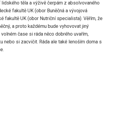
í lidského těla a výživě čerpám z absolvovaného
decké fakultě UK (obor Buněčná a vývojová
ké fakultě UK (obor Nutriční specialista). Věřím, že
iněčný, a proto každému bude vyhovovat jiný
e volném čase si ráda něco dobrého uvařím,
u nebo si zacvičit. Ráda ale také lenoším doma s
e.