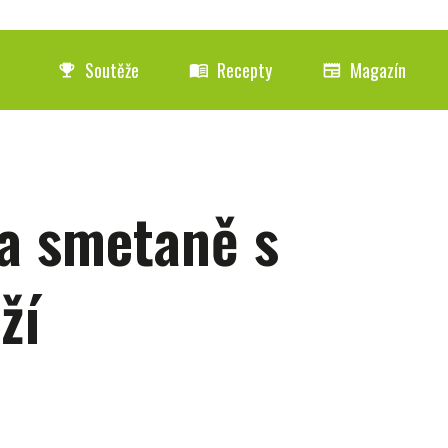
Soutěže
Recepty
Magazín
emoji_events
menu_book
newspaper
na smetaně s
ží