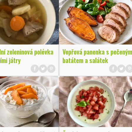
ní zeleninová polévka
Vepřová panenka s pečený
ími játry
batátem a salátek