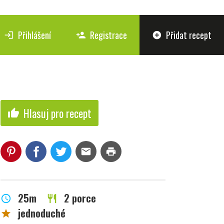
Přihlášení
Registrace
Přidat recept
login
person_add
add_circle
Hlasuj pro recept
thumb_up
mail
print
25m
2 porce
schedule
restaurant
jednoduché
star