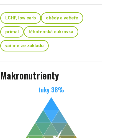
LCHF, low carb
obědy a večeře
primal
těhotenská cukrovka
vaříme ze základu
Makronutrienty
tuky
38
%