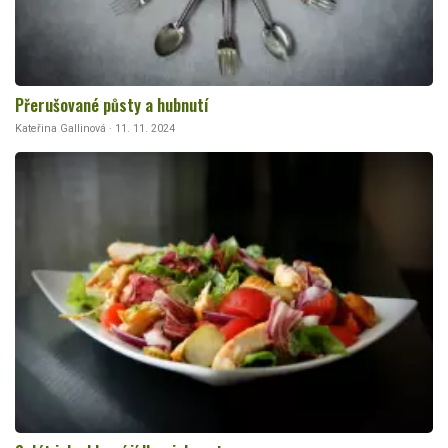
Přerušované půsty a hubnutí
Kateřina Gallinová · 11. 11. 2024