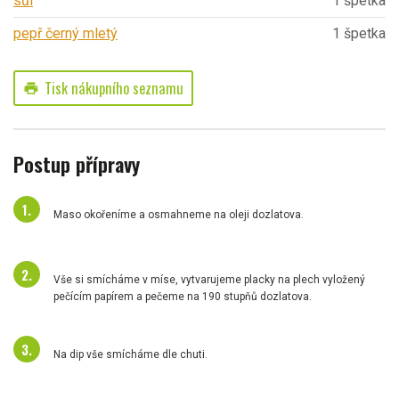
sůl
1 špetka
pepř černý mletý
1 špetka
Tisk nákupního seznamu
print
Postup přípravy
Maso okořeníme a osmahneme na oleji dozlatova.
Vše si smícháme v míse, vytvarujeme placky na plech vyložený
pečícím papírem a pečeme na 190 stupňů dozlatova.
Na dip vše smícháme dle chuti.