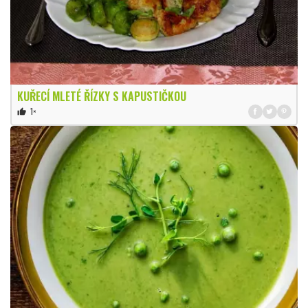
KUŘECÍ MLETÉ ŘÍZKY S KAPUSTIČKOU
1×
thumb_up