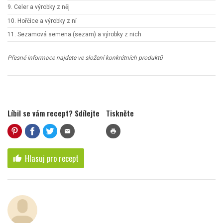
9. Celer a výrobky z něj
10. Hořčice a výrobky z ní
11. Sezamová semena (sezam) a výrobky z nich
Přesné informace najdete ve složení konkrétních produktů
Líbil se vám recept? Sdílejte
Tiskněte
mail
print
Hlasuj pro recept
thumb_up