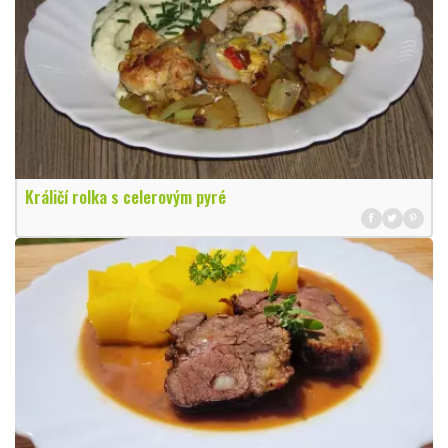
Králičí rolka s celerovým pyré