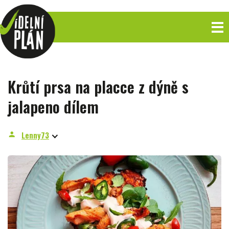
Krůtí prsa na placce z dýně s
jalapeno dílem
Lenny73
person