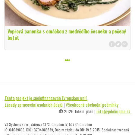
Vepřová panenka s omáčkou z medvědího česneku a pečený
batát
Tento projekt je spolufinancován Evropskou unií.
Zásady zpracování osobních údajů
|
Všeobecné obchodní podmínky
© 2026 Jídelní plán |
info@jidelniplan.cz
VX Systems s.r.o., Vaňkova 1373, Chrudim IV, 537 01 Chrudim
IČ: 04089839, DIČ : CZ04089839, Datum zápisu do OR: 19.5.2015, Společnost vedená