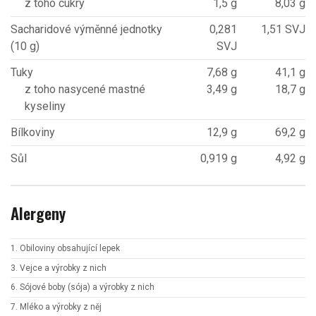
z toho cukry
1,5 g
8,03 g
Sacharidové výměnné jednotky
0,281
1,51 SVJ
(10 g)
SVJ
Tuky
7,68 g
41,1 g
z toho nasycené mastné
3,49 g
18,7 g
kyseliny
Bílkoviny
12,9 g
69,2 g
Sůl
0,919 g
4,92 g
Alergeny
1. Obiloviny obsahující lepek
3. Vejce a výrobky z nich
6. Sójové boby (sója) a výrobky z nich
7. Mléko a výrobky z něj