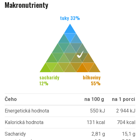
Makronutrienty
tuky
33
%
sacharidy
bílkoviny
12
%
55
%
Čeho
na 100 g
na 1 porci
Energetická hodnota
550 kJ
2 944 kJ
Kalorická hodnota
131 kcal
704 kcal
Sacharidy
2,81 g
15,1 g