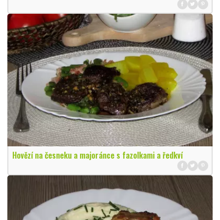
Hovězí na česneku a majoránce s fazolkami a ředkví