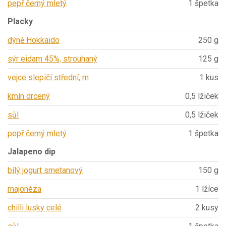
pepř černý mletý
1 špetka
Placky
dýně Hokkaido
250 g
sýr eidam 45%, strouhaný
125 g
vejce slepičí střední, m
1 kus
kmín drcený
0,5 lžiček
sůl
0,5 lžiček
pepř černý mletý
1 špetka
Jalapeno dip
bílý jogurt smetanový
150 g
majonéza
1 lžíce
chilli lusky celé
2 kusy