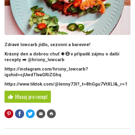
Zdravé lowcarb jídlo, sezonní a barevné!
Krásný den a dobrou chuť 🍀😍 v případě zájmu o další
recepty ➡️ @hrisny_lowcarb
https://instagram.com/hrisny_lowcarb?
igshid=cjUwdTlvaGRiZGhq
https://www.tiktok.com/@lenny73l?_t=8hGgu7VtXLl&_r=1
Hlasuj pro recept
thumb_up
mail
print