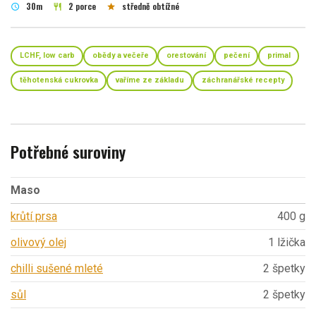
30m
2 porce
středně obtížné
schedule
restaurant
star
LCHF, low carb
obědy a večeře
orestování
pečení
primal
těhotenská cukrovka
vaříme ze základu
záchranářské recepty
Potřebné suroviny
Maso
krůtí prsa
400 g
olivový olej
1 lžička
chilli sušené mleté
2 špetky
sůl
2 špetky