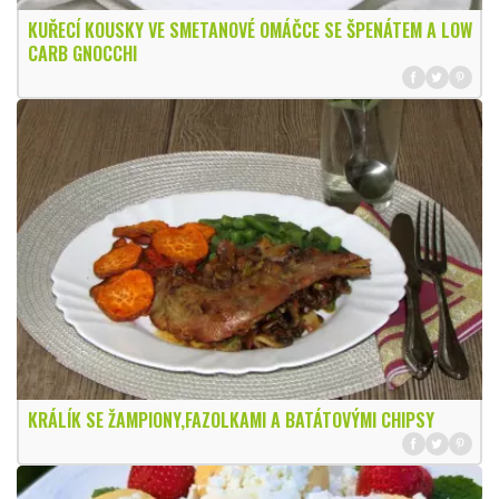
KUŘECÍ KOUSKY VE SMETANOVÉ OMÁČCE SE ŠPENÁTEM A LOW
CARB GNOCCHI
KRÁLÍK SE ŽAMPIONY,FAZOLKAMI A BATÁTOVÝMI CHIPSY