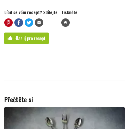
Líbil se vám recept? Sdílejte
Tiskněte
mail
print
Hlasuj pro recept
thumb_up
Přečtěte si