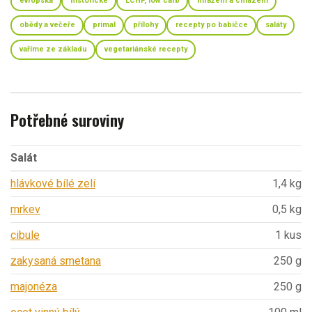
evropská
historické
LCHF, low carb
mražení a chlazení
obědy a večeře
primal
přílohy
recepty po babičce
saláty
vaříme ze základu
vegetariánské recepty
Potřebné suroviny
Salát
hlávkové bílé zelí
1,4 kg
mrkev
0,5 kg
cibule
1 kus
zakysaná smetana
250 g
majonéza
250 g