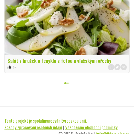
Salát z hrušek a fenyklu s fetou a vlašskými ořechy
1×
thumb_up
Tento projekt je spolufinancován Evropskou unií.
Zásady zpracování osobních údajů
|
Všeobecné obchodní podmínky
© 2026 Jídelní plán |
info@jidelniplan.cz