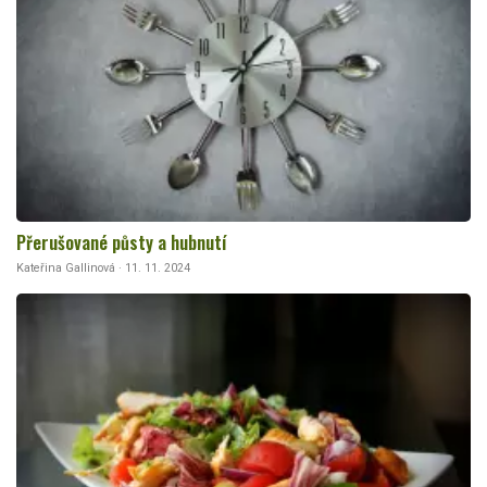
Přerušované půsty a hubnutí
Kateřina Gallinová · 11. 11. 2024