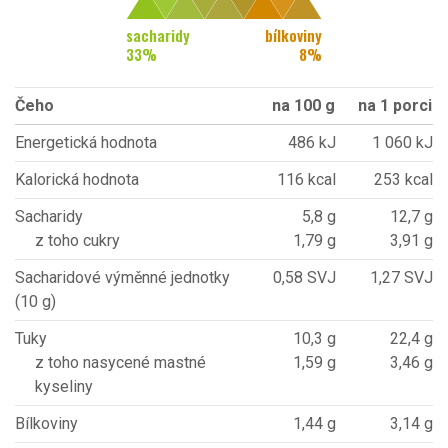
sacharidy
bílkoviny
33
%
8
%
Čeho
na 100 g
na 1 porci
Energetická hodnota
486 kJ
1 060 kJ
Kalorická hodnota
116 kcal
253 kcal
Sacharidy
5,8 g
12,7 g
z toho cukry
1,79 g
3,91 g
Sacharidové výměnné jednotky
0,58 SVJ
1,27 SVJ
(10 g)
Tuky
10,3 g
22,4 g
z toho nasycené mastné
1,59 g
3,46 g
kyseliny
Bílkoviny
1,44 g
3,14 g