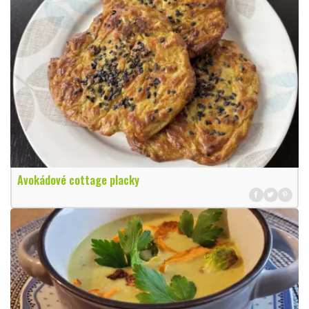
Avokádové cottage placky