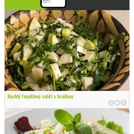
Rychlý fenyklový salát s hruškou