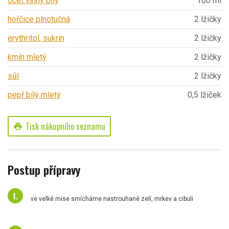
ocet vinný bílý
100 ml
hořčice plnotučná
2 lžičky
erythritol, sukrin
2 lžičky
kmín mletý
2 lžičky
sůl
2 lžičky
pepř bílý mletý
0,5 lžiček
Tisk nákupního seznamu
print
Postup přípravy
ve velké míse smícháme nastrouhané zelí, mrkev a cibuli