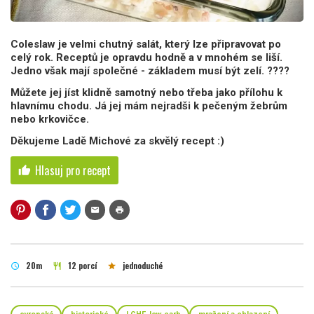
Coleslaw je velmi chutný salát, který lze připravovat po
celý rok. Receptů je opravdu hodně a v mnohém se liší.
Jedno však mají společné - základem musí být zelí. ????
Můžete jej jíst klidně samotný nebo třeba jako přílohu k
hlavnímu chodu. Já jej mám nejradši k pečeným žebrům
nebo krkovičce.
Děkujeme Ladě Michové za skvělý recept :)
Hlasuj pro recept
thumb_up
mail
print
20m
12 porcí
jednoduché
schedule
restaurant
star