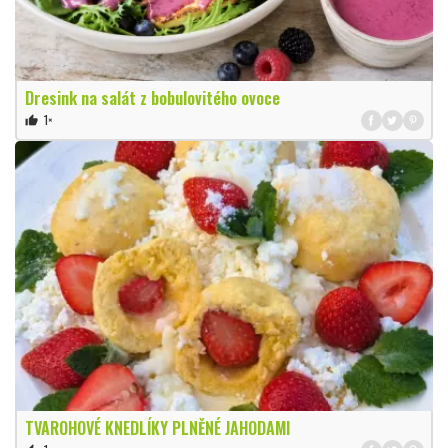
Dresink na salát z bobulovitého ovoce
1×
thumb_up
TVAROHOVÉ KNEDLÍKY PLNĚNÉ JAHODAMI