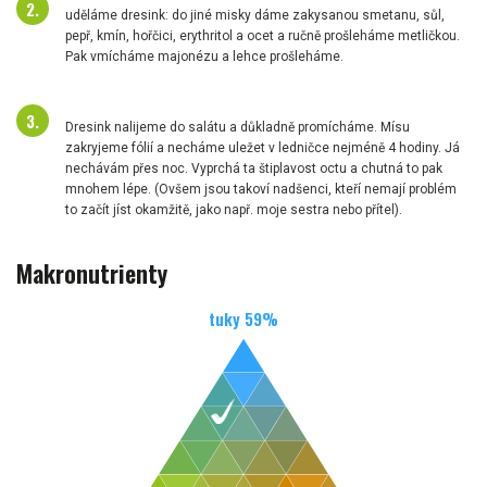
uděláme dresink: do jiné misky dáme zakysanou smetanu, sůl,
pepř, kmín, hořčici, erythritol a ocet a ručně prošleháme metličkou.
Pak vmícháme majonézu a lehce prošleháme.
Dresink nalijeme do salátu a důkladně promícháme. Mísu
zakryjeme fólií a necháme uležet v ledničce nejméně 4 hodiny. Já
nechávám přes noc. Vyprchá ta štiplavost octu a chutná to pak
mnohem lépe. (Ovšem jsou takoví nadšenci, kteří nemají problém
to začít jíst okamžitě, jako např. moje sestra nebo přítel).
Makronutrienty
tuky
59
%