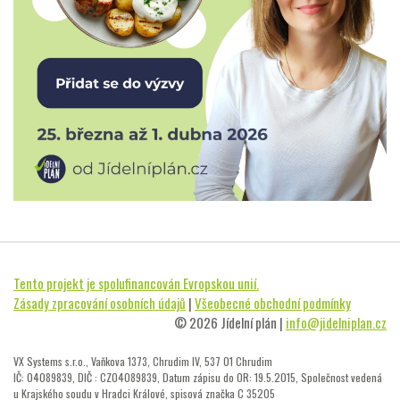
Tento projekt je spolufinancován Evropskou unií.
Zásady zpracování osobních údajů
|
Všeobecné obchodní podmínky
© 2026 Jídelní plán |
info@jidelniplan.cz
VX Systems s.r.o., Vaňkova 1373, Chrudim IV, 537 01 Chrudim
IČ: 04089839, DIČ : CZ04089839, Datum zápisu do OR: 19.5.2015, Společnost vedená
u Krajského soudu v Hradci Králové, spisová značka C 35205