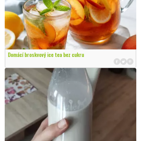
Domácí broskvový ice tea bez cukru