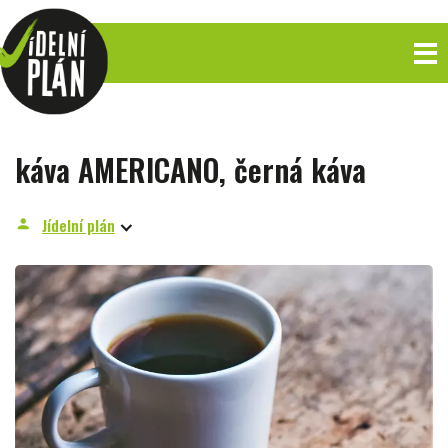
káva AMERICANO, černá káva
Jídelní plán
person