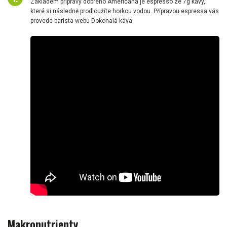
Základem přípravy dobrého Americana je espresso ze 7g kávy,
které si následně prodloužíte horkou vodou. Přípravou espressa vás
provede barista webu Dokonalá káva.
Makronutrienty