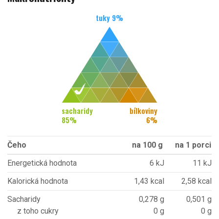
tuky
9
%
sacharidy
bílkoviny
85
%
6
%
Čeho
na 100 g
na 1 porci
Energetická hodnota
6 kJ
11 kJ
Kalorická hodnota
1,43 kcal
2,58 kcal
Sacharidy
0,278 g
0,501 g
z toho cukry
0 g
0 g