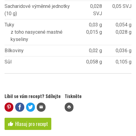
Sacharidové výměnné jednotky
0,028
0,05 SVJ
(10 g)
SVJ
Tuky
0,03 g
0,054 g
z toho nasycené mastné
0,015 g
0,028 g
kyseliny
Bílkoviny
0,02 g
0,036 g
Sůl
0,058 g
0,105 g
Líbil se vám recept? Sdílejte
Tiskněte
mail
print
Hlasuj pro recept
thumb_up