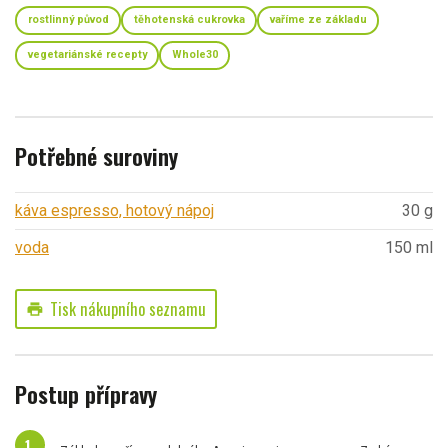
rostlinný původ
těhotenská cukrovka
vaříme ze základu
vegetariánské recepty
Whole30
Potřebné suroviny
káva espresso, hotový nápoj
30 g
voda
150 ml
Tisk nákupního seznamu
print
Postup přípravy