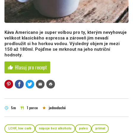
Káva Americano je super volbou pro ty, kterým nevyhovuje
velikost klasického espressa a zároveň jim nevadí
prodloužit si ho horkou vodou. Výsledný objem je mezi
150 až 180ml. Pojďme se mrknout na jeho nutriční
hodnoty.
Hlasuj pro recept
thumb_up
mail
print
5m
1 porce
jednoduché
schedule
restaurant
star
LCHF, low carb
nápoje bez alkoholu
paleo
primal