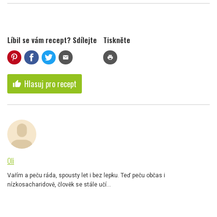
Líbil se vám recept? Sdílejte
Tiskněte
mail
print
Hlasuj pro recept
thumb_up
Oli
Vařím a peču ráda, spousty let i bez lepku. Teď peču občas i
nízkosacharidově, člověk se stále učí...