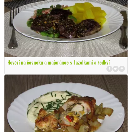
Hovězí na česneku a majoránce s fazolkami a ředkví