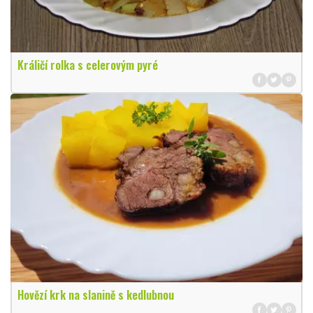
Králičí rolka s celerovým pyré
Hovězí krk na slanině s kedlubnou