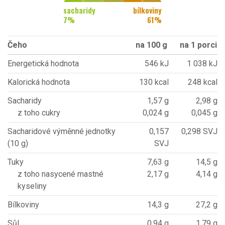
sacharidy
bílkoviny
7
%
61
%
Čeho
na 100 g
na 1 porci
Energetická hodnota
546 kJ
1 038 kJ
Kalorická hodnota
130 kcal
248 kcal
Sacharidy
1,57 g
2,98 g
z toho cukry
0,024 g
0,045 g
Sacharidové výměnné jednotky
0,157
0,298 SVJ
(10 g)
SVJ
Tuky
7,63 g
14,5 g
z toho nasycené mastné
2,17 g
4,14 g
kyseliny
Bílkoviny
14,3 g
27,2 g
Sůl
0,94 g
1,79 g