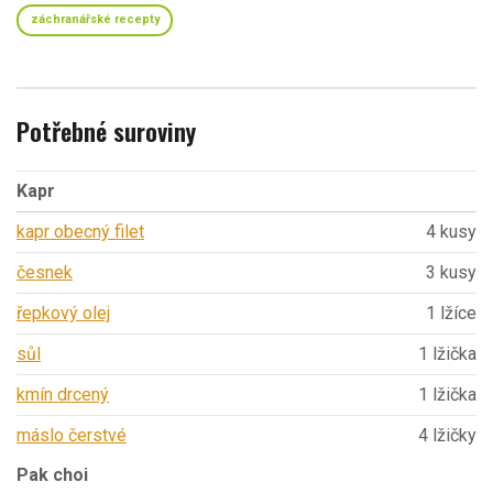
záchranářské recepty
Potřebné suroviny
Kapr
kapr obecný filet
4 kusy
česnek
3 kusy
řepkový olej
1 lžíce
sůl
1 lžička
kmín drcený
1 lžička
máslo čerstvé
4 lžičky
Pak choi