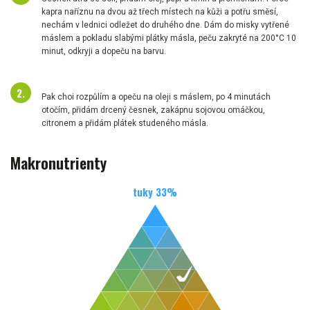
kapra naříznu na dvou až třech místech na kůži a potřu směsí,
nechám v lednici odležet do druhého dne. Dám do misky vytřené
máslem a pokladu slabými plátky másla, peču zakryté na 200°C 10
minut, odkryji a dopeču na barvu.
Pak choi rozpůlím a opeču na oleji s máslem, po 4 minutách
otočím, přidám drcený česnek, zakápnu sojovou omáčkou,
citronem a přidám plátek studeného másla.
Makronutrienty
tuky
33
%