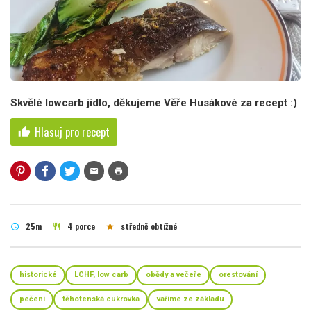
Skvělé lowcarb jídlo, děkujeme Věře Husákové za recept :)
Hlasuj pro recept
thumb_up
mail
print
25m
4 porce
středně obtížné
schedule
restaurant
star
historické
LCHF, low carb
obědy a večeře
orestování
pečení
těhotenská cukrovka
vaříme ze základu