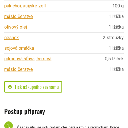
pak choi, asijské zelí
100 g
máslo čerstvé
1 lžička
olivový olej
1 lžička
česnek
2 stroužky
sojová omáčka
1 lžička
citronová šťáva, čerstvá
0,5 lžiček
máslo čerstvé
1 lžička
Tisk nákupního seznamu
print
Postup přípravy
Česnek utřu se solí, přidám olej, pepř a kmín a promíchám. Porce