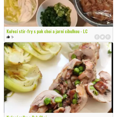
Kuřecí stir-fry s pak choi a jarní cibulkou - LC
1×
thumb_up