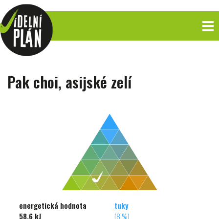
Pak choi, asijské zelí
energetická hodnota
tuky
58,6 kJ
(8 %)