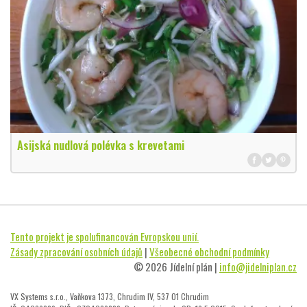
Asijská nudlová polévka s krevetami
Tento projekt je spolufinancován Evropskou unií.
Zásady zpracování osobních údajů
|
Všeobecné obchodní podmínky
© 2026 Jídelní plán |
info@jidelniplan.cz
VX Systems s.r.o., Vaňkova 1373, Chrudim IV, 537 01 Chrudim