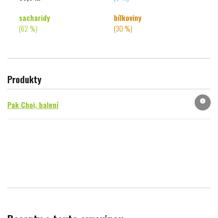
sacharidy
bílkoviny
(62 %)
(30 %)
Produkty
info
Pak Choi, balení