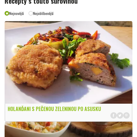
Recepty s touto surovinou
Nejnovější
Nejoblíbenější
HOLANĎANI S PEČENOU ZELENINOU PO ASIJSKU