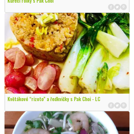
Kuřecí rolky s Pak Choi
Květákové “rizoto” a ředkvičky s Pak Choi - LC