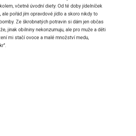
olem, včetně úvodní diety. Od té doby jídelníček
 ale pořád jím opravdové jídlo a skoro nikdy to
bomby. Ze škrobnatých potravin si dám jen občas
že, jinak obilniny nekonzumuju, ale pro muže a děti
zení mi stačí ovoce a malé množství medu,
r".