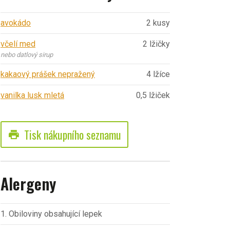
avokádo
2 kusy
včelí med
2 lžičky
nebo datlový sirup
kakaový prášek nepražený
4 lžíce
vanilka lusk mletá
0,5 lžiček
Tisk nákupního seznamu
print
Alergeny
1. Obiloviny obsahující lepek