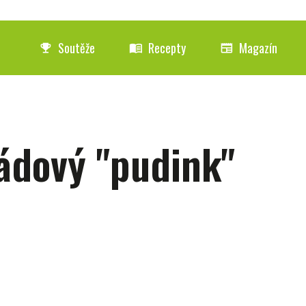
Soutěže
Recepty
Magazín
emoji_events
menu_book
newspaper
ádový "pudink"