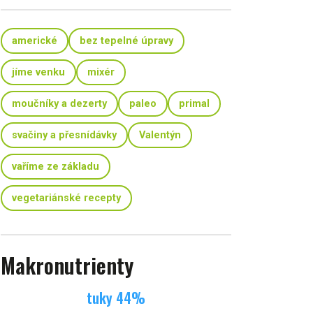
americké
bez tepelné úpravy
jíme venku
mixér
moučníky a dezerty
paleo
primal
svačiny a přesnídávky
Valentýn
vaříme ze základu
vegetariánské recepty
Makronutrienty
tuky
44
%