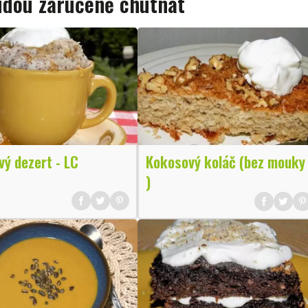
budou zaručeně chutnat
ý dezert - LC
Kokosový koláč (bez mouky
)