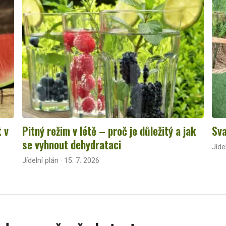
t v
Pitný režim v létě – proč je důležitý a jak
Sva
se vyhnout dehydrataci
Jíde
Jídelní plán · 15. 7. 2026