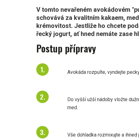
V tomto nevařeném avokádovém "pu
schovává za kvalitním kakaem, med
krémovitost. Jestliže ho chcete podá
řecký jogurt, ať hned nemáte zase h
Postup přípravy
Avokáda rozpulte, vyndejte pecky 
Do vyšší užší nádoby vložte dužn
med.
Vše dohladka rozmixujte a ihned 