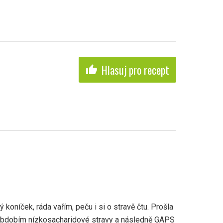
Hlasuj pro recept
thumb_up
 koníček, ráda vařím, peču i si o stravě čtu. Prošla
obdobím nízkosacharidové stravy a následně GAPS