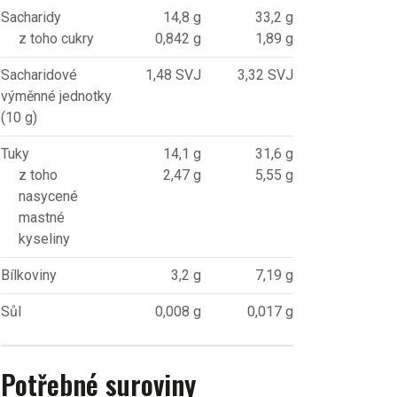
Sacharidy
14,8 g
33,2 g
z toho cukry
0,842 g
1,89 g
Sacharidové
1,48 SVJ
3,32 SVJ
výměnné jednotky
(10 g)
Tuky
14,1 g
31,6 g
z toho
2,47 g
5,55 g
nasycené
mastné
kyseliny
Bílkoviny
3,2 g
7,19 g
Sůl
0,008 g
0,017 g
Potřebné suroviny