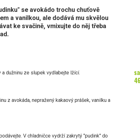
dinku" se avokádo trochu chuťově
em a vanilkou, ale dodává mu skvělou
vat ke svačině, vmixujte do něj třeba
lad.
sa
a dužninu ze slupek vydlabejte lžící.
4
inu z avokáda, nepražený kakaový prášek, vanilku a
podávejte. V chladničce vydrží zakrytý "pudink" do