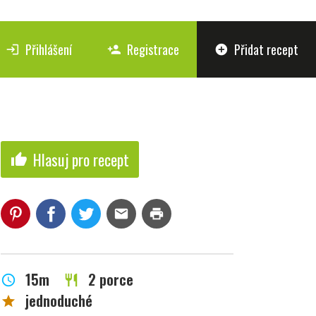
Přihlášení
Registrace
Přidat recept
login
person_add
add_circle
Hlasuj pro recept
thumb_up
mail
print
15m
2 porce
schedule
restaurant
jednoduché
star