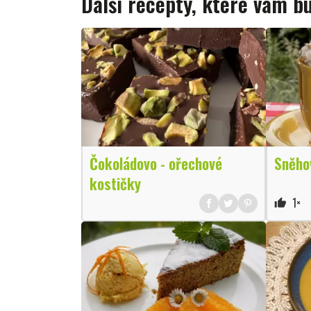
Další recepty, které vám 
Čokoládovo - ořechové
Sněhov
kostičky
1×
thumb_up