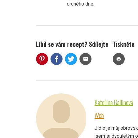
druhého dne.
Líbil se vám recept? Sdílejte
Tiskněte
mail
print
Kateřina Gallinová
Web
Jídlo je můj obrovský
jsem si dvouletým 