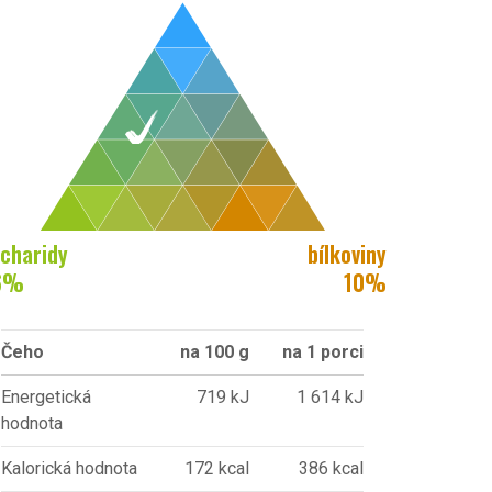
charidy
bílkoviny
6
%
10
%
Čeho
na 100 g
na 1 porci
Energetická
719 kJ
1 614 kJ
hodnota
Kalorická hodnota
172 kcal
386 kcal