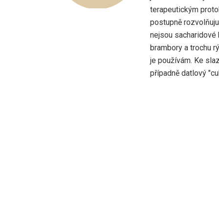
terapeutickým protok
postupně rozvolňuju,
nejsou sacharidové 
brambory a trochu rý
je používám. Ke sla
případně datlový "cuk