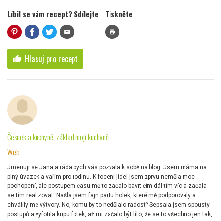
Líbil se vám recept? Sdílejte
Tiskněte
mail
print
Hlasuj pro recept
thumb_up
Česnek a kuchyně, základ mojí kuchyně
Web
Jmenuji se Jana a ráda bych vás pozvala k sobě na blog. Jsem máma na
plný úvazek a vařím pro rodinu. K focení jídel jsem zprvu neměla moc
pochopení, ale postupem času mě to začalo bavit čím dál tím víc a začala
se tím realizovat. Našla jsem fajn partu holek, které mě podporovaly a
chválily mé výtvory. No, komu by to nedělalo radost? Sepsala jsem spousty
postupů a vyfotila kupu fotek, až mi začalo být líto, že se to všechno jen tak,