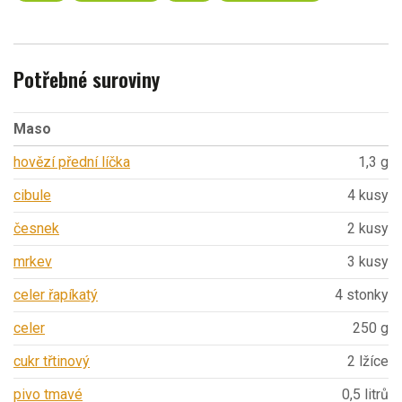
Potřebné suroviny
Maso
hovězí přední líčka
1,3 g
cibule
4 kusy
česnek
2 kusy
mrkev
3 kusy
celer řapíkatý
4 stonky
celer
250 g
cukr třtinový
2 lžíce
pivo tmavé
0,5 litrů