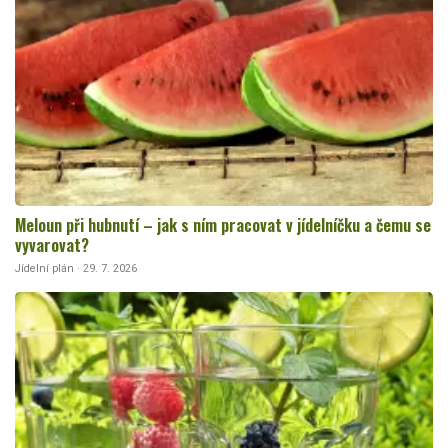
Meloun při hubnutí – jak s ním pracovat v jídelníčku a čemu se
vyvarovat?
Jídelní plán · 29. 7. 2026