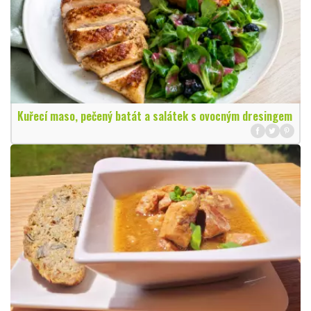
Kuřecí maso, pečený batát a salátek s ovocným dresingem