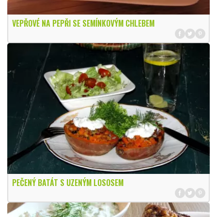
VEPŘOVÉ NA PEPŘI SE SEMÍNKOVÝM CHLEBEM
PEČENÝ BATÁT S UZENÝM LOSOSEM