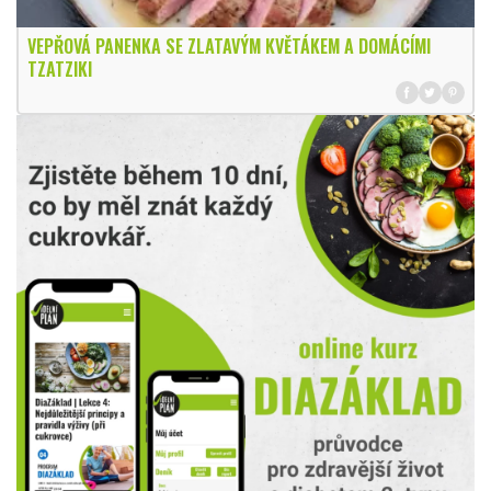
VEPŘOVÁ PANENKA SE ZLATAVÝM KVĚTÁKEM A DOMÁCÍMI
TZATZIKI