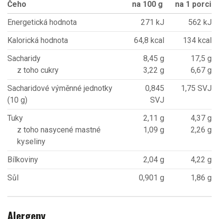
Čeho
na 100 g
na 1 porci
Energetická hodnota
271 kJ
562 kJ
Kalorická hodnota
64,8 kcal
134 kcal
Sacharidy
8,45 g
17,5 g
z toho cukry
3,22 g
6,67 g
Sacharidové výměnné jednotky
0,845
1,75 SVJ
(10 g)
SVJ
Tuky
2,11 g
4,37 g
z toho nasycené mastné
1,09 g
2,26 g
kyseliny
Bílkoviny
2,04 g
4,22 g
Sůl
0,901 g
1,86 g
Alergeny