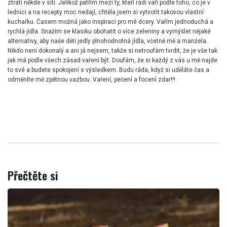
ztratí někde v síti. Jelikož patřím mezi ty, kteří rádi vaří podle toho, co je v
lednici a na recepty moc nedají, chtěla jsem si vytvořit takovou vlastní
kuchařku. Časem možná jako inspiraci pro mé dcery. Vařím jednoduchá a
rychlá jídla. Snažím se klasiku obohatit o více zeleniny a vymýšlet nějaké
alternativy, aby naše děti jedly plnohodnotná jídla, včetně mě a manžela.
Nikdo není dokonalý a ani já nejsem, takže si netroufám tvrdit, že je vše tak
jak má podle všech zásad vaření být. Doufám, že si každý z vás u mě najde
to své a budete spokojení s výsledkem. Budu ráda, když si uděláte čas a
odměníte mě zpětnou vazbou. Vaření, pečení a focení zdar!!!
Přečtěte si