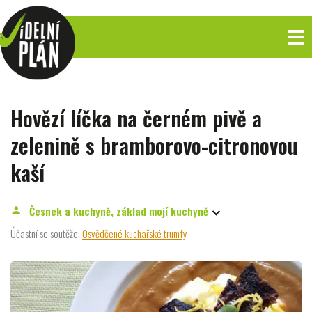
Hovězí líčka na černém pivě a
zelenině s bramborovo-citronovou
kaší
Česnek a kuchyně, základ mojí kuchyně
person
Účastní se soutěže:
Osvědčené kuchařské trumfy