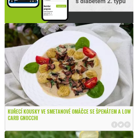
KUŘECÍ KOUSKY VE SMETANOVÉ OMÁČCE SE ŠPENÁTEM A LOW
CARB GNOCCHI