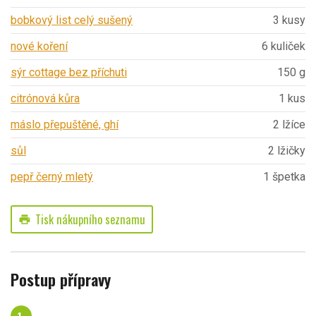
bobkový list celý sušený
3 kusy
nové koření
6 kuliček
sýr cottage bez příchuti
150 g
citrónová kůra
1 kus
máslo přepuštěné, ghí
2 lžíce
sůl
2 lžičky
pepř černý mletý
1 špetka
Tisk nákupního seznamu
print
Postup přípravy