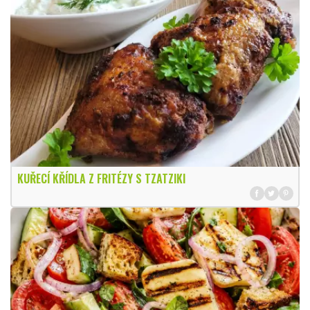
KUŘECÍ KŘÍDLA Z FRITÉZY S TZATZIKI