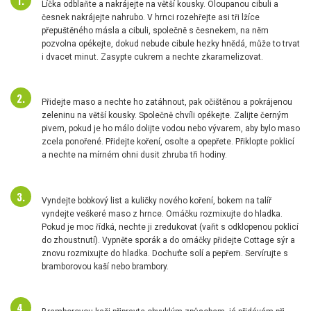
Líčka odblaňte a nakrájejte na větší kousky. Oloupanou cibuli a
česnek nakrájejte nahrubo. V hrnci rozehřejte asi tři lžíce
přepuštěného másla a cibuli, společně s česnekem, na něm
pozvolna opékejte, dokud nebude cibule hezky hnědá, může to trvat
i dvacet minut. Zasypte cukrem a nechte zkaramelizovat.
Přidejte maso a nechte ho zatáhnout, pak očištěnou a pokrájenou
zeleninu na větší kousky. Společně chvíli opékejte. Zalijte černým
pivem, pokud je ho málo dolijte vodou nebo vývarem, aby bylo maso
zcela ponořené. Přidejte koření, osolte a opepřete. Přiklopte poklicí
a nechte na mírném ohni dusit zhruba tři hodiny.
Vyndejte bobkový list a kuličky nového koření, bokem na talíř
vyndejte veškeré maso z hrnce. Omáčku rozmixujte do hladka.
Pokud je moc řídká, nechte ji zredukovat (vařit s odklopenou poklicí
do zhoustnutí). Vypněte sporák a do omáčky přidejte Cottage sýr a
znovu rozmixujte do hladka. Dochuťte solí a pepřem. Servírujte s
bramborovou kaší nebo brambory.