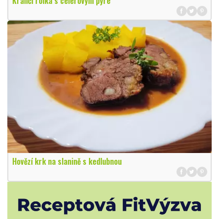
Králičí rolka s celerovým pyré
Hovězí krk na slanině s kedlubnou