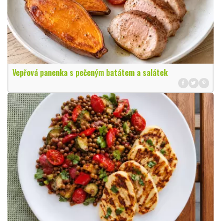
Vepřová panenka s pečeným batátem a salátek