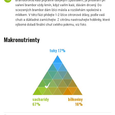
Bramborovou kaši připravte obvyklým způsobem, já přidávám při
vaření brambor vždy kmín, když vařím kaši, dávám drcený. Do
scezených brambor dám lžíci másla a rozšlehám společně s
mlékem. V této fázi přidejte 1-2 lžíce citronové šťávy, podle vaší
chuti a důkladně zamíchejte. Z citrónu nastrouhejte hoblinky, které
výborně doladí finální chuť celého pokrmu, viz foto.
Makronutrienty
tuky
17
%
sacharidy
bílkoviny
67
%
16
%