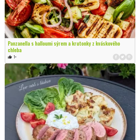
Panzanella s halloumi sýrem a krutonky z kváskového
chleba
1×
thumb_up