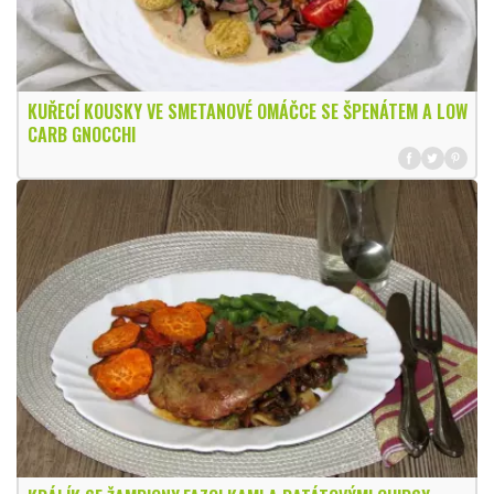
KUŘECÍ KOUSKY VE SMETANOVÉ OMÁČCE SE ŠPENÁTEM A LOW
CARB GNOCCHI