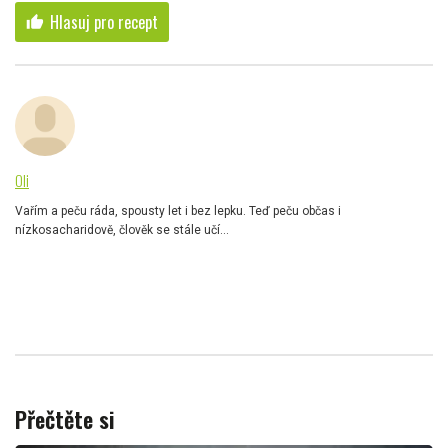
Hlasuj pro recept
thumb_up
Oli
Vařím a peču ráda, spousty let i bez lepku. Teď peču občas i
nízkosacharidově, člověk se stále učí...
Přečtěte si