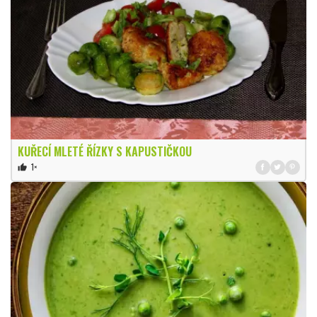
KUŘECÍ MLETÉ ŘÍZKY S KAPUSTIČKOU
1×
thumb_up