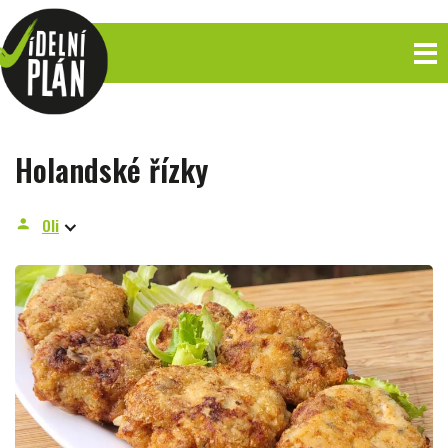
Holandské řízky
Oli
person