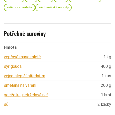
vaříme ze základu
záchranářské recepty
Potřebné suroviny
Hmota
vepřové maso mleté
1 kg
sýr gouda
400 g
vejce slepičí střední, m
1 kus
smetana na vaření
200 g
petrželka, petrželová nať
1 hrst
sůl
2 lžičky