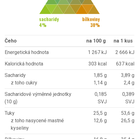
sacharidy
bílkoviny
4
%
38
%
Čeho
na 100 g
na 1 kus
Energetická hodnota
1 267 kJ
2 666 kJ
Kalorická hodnota
303 kcal
637 kcal
Sacharidy
1,85 g
3,89 g
z toho cukry
1,14 g
2,4 g
Sacharidové výměnné jednotky
0,185
0,389
(10 g)
SVJ
SVJ
Tuky
25,5 g
53,6 g
z toho nasycené mastné
12,6 g
26,5 g
kyseliny