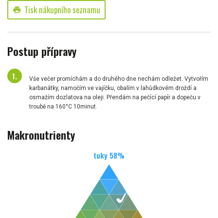
Tisk nákupního seznamu
print
Postup přípravy
Vše večer promíchám a do druhého dne nechám odležet. Vytvořím
karbanátky, namočím ve vajíčku, obalím v lahůdkovém droždí a
osmažím dozlatova na oleji. Přendám na pečící papír a dopeču v
troubě na 160°C 10minut.
Makronutrienty
tuky
58
%