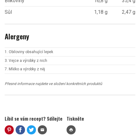
Bílkoviny
16,8 g
35,4 g
Sůl
1,18 g
2,47 g
Alergeny
1. Obiloviny obsahující lepek
3. Vejce a výrobky z nich
7. Mléko a výrobky z něj
Přesné informace najdete ve složení konkrétních produktů
Líbil se vám recept? Sdílejte
Tiskněte
mail
print