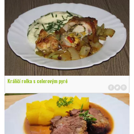
Králičí rolka s celerovým pyré