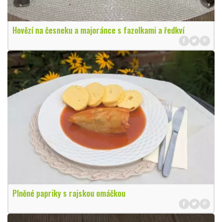
Hovězí na česneku a majoránce s fazolkami a ředkví
Plněné papriky s rajskou omáčkou