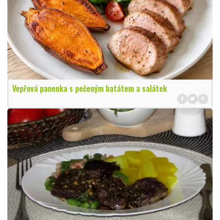
Vepřová panenka s pečeným batátem a salátek