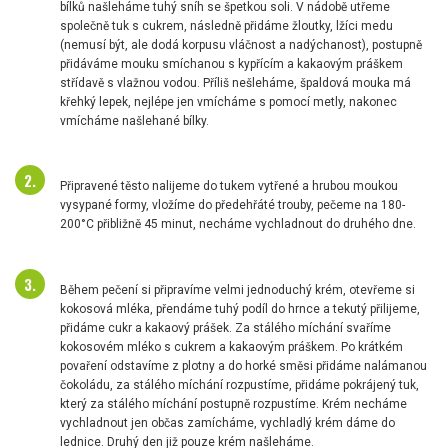
bílků našleháme tuhý sníh se špetkou soli. V nádobě utřeme
společně tuk s cukrem, následně přidáme žloutky, lžíci medu
(nemusí být, ale dodá korpusu vláčnost a nadýchanost), postupně
přidáváme mouku smíchanou s kypřícím a kakaovým práškem
střídavě s vlažnou vodou. Příliš nešleháme, špaldová mouka má
křehký lepek, nejlépe jen vmícháme s pomocí metly, nakonec
vmícháme našlehané bílky.
Připravené těsto nalijeme do tukem vytřené a hrubou moukou
vysypané formy, vložíme do předehřáté trouby, pečeme na 180-
200°C přibližně 45 minut, necháme vychladnout do druhého dne.
Během pečení si připravíme velmi jednoduchý krém, otevřeme si
kokosová mléka, přendáme tuhý podíl do hrnce a tekutý přilijeme,
přidáme cukr a kakaový prášek. Za stálého míchání svaříme
kokosovém mléko s cukrem a kakaovým práškem. Po krátkém
povaření odstavíme z plotny a do horké směsi přidáme nalámanou
čokoládu, za stálého míchání rozpustíme, přidáme pokrájený tuk,
který za stálého míchání postupně rozpustíme. Krém necháme
vychladnout jen občas zamícháme, vychladlý krém dáme do
lednice. Druhý den již pouze krém našleháme.