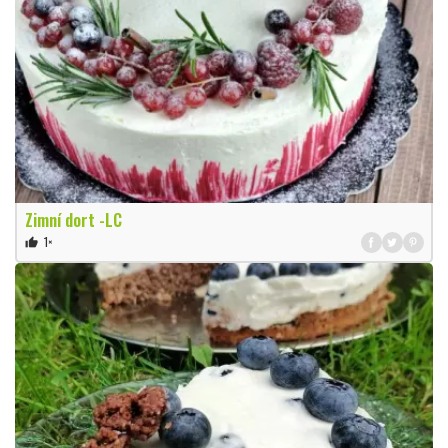
Zimní dort -LC
1×
thumb_up