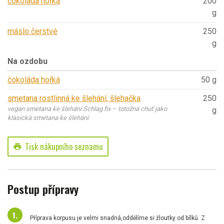
čokoláda hořká
200
g
máslo čerstvé
250
g
Na ozdobu
čokoláda hořká
50 g
smetana rostlinná ke šlehání, šlehačka
250
vegan smetana ke šlehání Schlag fix – totožná chuť jako
g
klasická smetana ke šlehání
Tisk nákupního seznamu
print
Postup přípravy
Příprava korpusu je velmi snadná,oddělíme si žloutky od bílků. Z