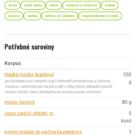
dorty
jedlé dárky
mixér
mražení a chlazení
oslava
pečení
svatba
vaříme ze základu
vegetariánské recepty
Potřebné suroviny
Korpus
hladká mouka špaldová
350
pro bezlepkovou variantu stačí nahradit pohankovou a rýžovou
g
moukou, namíchat půl na půl a dát o 40g méně, případně použít
mouku Doves farm, bezlepkovou mouku pouze vmíchat)
máslo čerstvé
80 g
vejce slepičí střední, m
5
kusů
kypřící prášek do pečiva bezlepkový
1