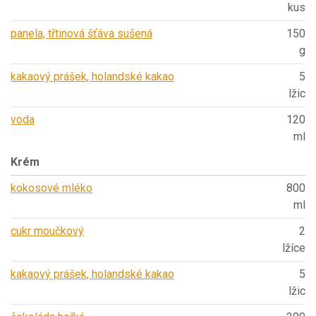
kus
panela, třtinová šťáva sušená
150
g
kakaový prášek, holandské kakao
5
lžic
voda
120
ml
Krém
kokosové mléko
800
ml
cukr moučkový
2
lžíce
kakaový prášek, holandské kakao
5
lžic