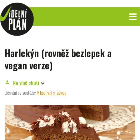
Harlekýn (rovněž bezlepek a
vegan verze)
Na vlně chuti
person
Účastní se soutěže:
V kuchyni s láskou