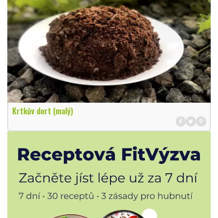
Krtkův dort (malý)