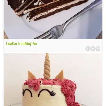
LowCarb mléčný řez