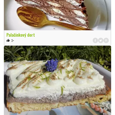
Palačinkový dort
3×
thumb_up