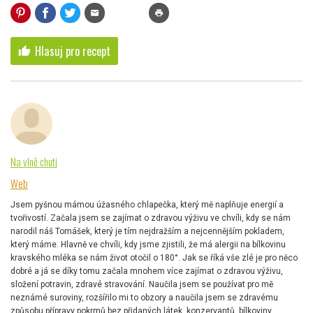
mail
print
Hlasuj pro recept
thumb_up
Na vlně chuti
Web
Jsem pyšnou mámou úžasného chlapečka, který mě naplňuje energií a
tvořivostí. Začala jsem se zajímat o zdravou výživu ve chvíli, kdy se nám
narodil náš Tomášek, který je tím nejdražším a nejcennějším pokladem,
který máme. Hlavně ve chvíli, kdy jsme zjistili, že má alergii na bílkovinu
kravského mléka se nám život otočil o 180°. Jak se říká vše zlé je pro něco
dobré a já se díky tomu začala mnohem více zajímat o zdravou výživu,
složení potravin, zdravé stravování. Naučila jsem se používat pro mě
neznámé suroviny, rozšířilo mi to obzory a naučila jsem se zdravému
způsobu přípravy pokrmů bez přidaných látek, konzervantů, bílkoviny