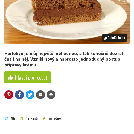
1 další fotka
photo_library
Harlekýn je můj největší oblíbenec, a tak konečně dozrál
čas i na něj. Vznikl nový a naprosto jednoduchý postup
přípravy krému.
Hlasuj pro recept
thumb_up
mail
print
3h
12 kusů
náročné
schedule
restaurant
star