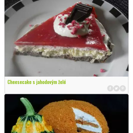
Cheesecake s jahodovým želé