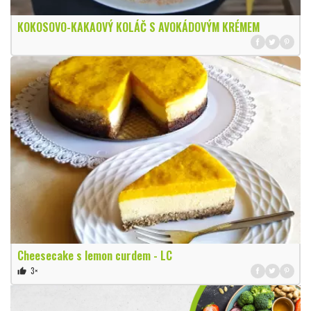
KOKOSOVO-KAKAOVÝ KOLÁČ S AVOKÁDOVÝM KRÉMEM
Cheesecake s lemon curdem - LC
3×
thumb_up