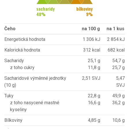
sacharidy
bílkoviny
48
%
9
%
Čeho
na 100 g
na 1 kus
Energetická hodnota
1 306 kJ
2 854 kJ
Kalorická hodnota
312 kcal
682 kcal
Sacharidy
25,1 g
54,7 g
z toho cukry
11,8 g
25,7 g
Sacharidové výměnné jednotky
2,51 SVJ
5,47
(10 g)
SVJ
Tuky
22,8 g
49,9 g
z toho nasycené mastné
16,6 g
36,2 g
kyseliny
Bílkoviny
4,85 g
10,6 g