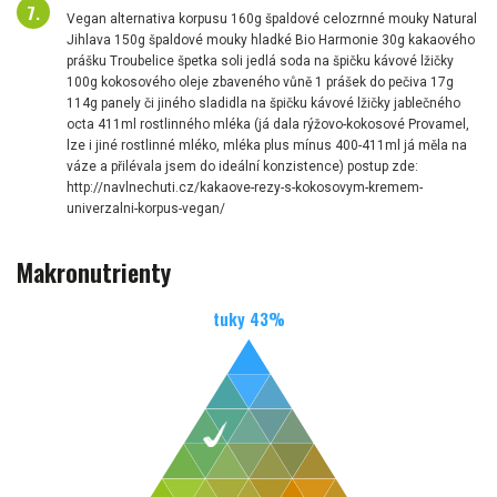
Vegan alternativa korpusu 160g špaldové celozrnné mouky Natural
Jihlava 150g špaldové mouky hladké Bio Harmonie 30g kakaového
prášku Troubelice špetka soli jedlá soda na špičku kávové lžičky
100g kokosového oleje zbaveného vůně 1 prášek do pečiva 17g
114g panely či jiného sladidla na špičku kávové lžičky jablečného
octa 411ml rostlinného mléka (já dala rýžovo-kokosové Provamel,
lze i jiné rostlinné mléko, mléka plus mínus 400-411ml já měla na
váze a přilévala jsem do ideální konzistence) postup zde:
http://navlnechuti.cz/kakaove-rezy-s-kokosovym-kremem-
univerzalni-korpus-vegan/
Makronutrienty
tuky
43
%