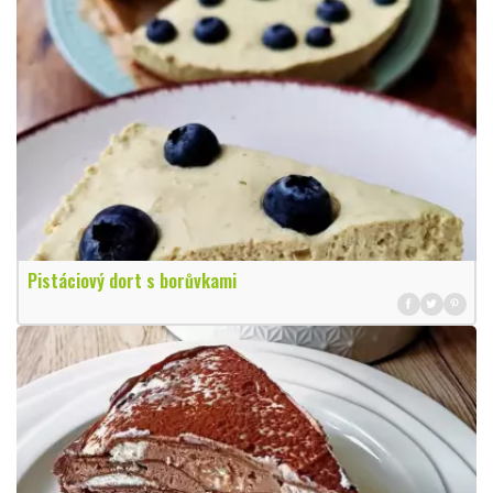
Pistáciový dort s borůvkami