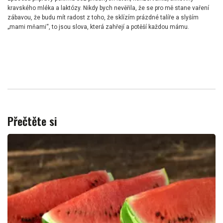
kravského mléka a laktózy. Nikdy bych nevěřila, že se pro mě stane vaření
zábavou, že budu mít radost z toho, že sklízím prázdné talíře a slyším
„mami mňami“, to jsou slova, která zahřejí a potěší každou mámu.
Přečtěte si