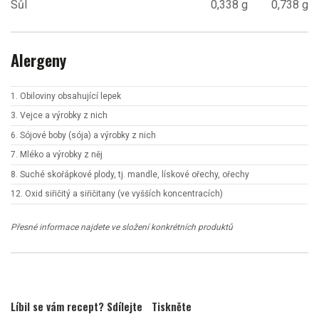
Sůl
0,338 g
0,738 g
Alergeny
1. Obiloviny obsahující lepek
3. Vejce a výrobky z nich
6. Sójové boby (sója) a výrobky z nich
7. Mléko a výrobky z něj
8. Suché skořápkové plody, tj. mandle, lískové ořechy, ořechy
12. Oxid siřičitý a siřičitany (ve vyšších koncentracích)
Přesné informace najdete ve složení konkrétních produktů
Líbil se vám recept? Sdílejte
Tiskněte