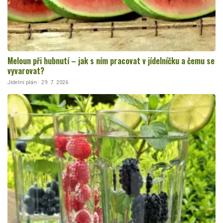
Meloun při hubnutí – jak s ním pracovat v jídelníčku a čemu se
vyvarovat?
Jídelní plán · 29. 7. 2026