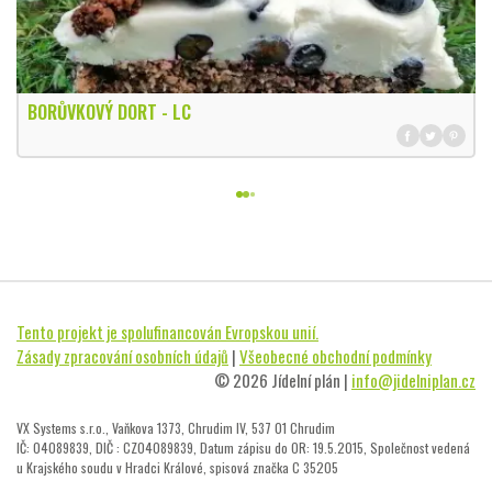
BORŮVKOVÝ DORT - LC
Tento projekt je spolufinancován Evropskou unií.
Zásady zpracování osobních údajů
|
Všeobecné obchodní podmínky
© 2026 Jídelní plán |
info@jidelniplan.cz
VX Systems s.r.o., Vaňkova 1373, Chrudim IV, 537 01 Chrudim
IČ: 04089839, DIČ : CZ04089839, Datum zápisu do OR: 19.5.2015, Společnost vedená
u Krajského soudu v Hradci Králové, spisová značka C 35205