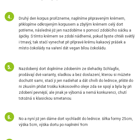
Druhý den korpus prořízneme, naplníme připraveným krémem,
přiklopíme odkrojeným korpusem a zbylým krémem celý dort
potřeme, následně již jen nazdobíme s pomocí zdobícího sáčku a
špičky. S tímto krémem se zdobí nádherně, pokud byste chtěli světlý
i tmavý, tak stačí vynechat při přípravě krému kakaový prášek a
místo čokolády na vaření dát vegan bílou čokoládu.
Nazdobený dort doplníme zdobením ze šlehačky Schlagfix,
prodávají dvě varianty, sladkou a bez doslazení, kterou si můžete
dochutit sami, stačí ji jen našlehat a dát chvíli do lednice, příště do
ni zkusím přidat trošku kokosového oleje zda se spojí a byla by při
zdobení pevnější, ale jinak je výborná a nemá konkurenci, chutí
totožná s klasickou smetanou.
No a nyní již jen dáme dort vychladit do lednice. šířka formy 25cm,
výška 5cm, výška dortu po naplnění 9cm