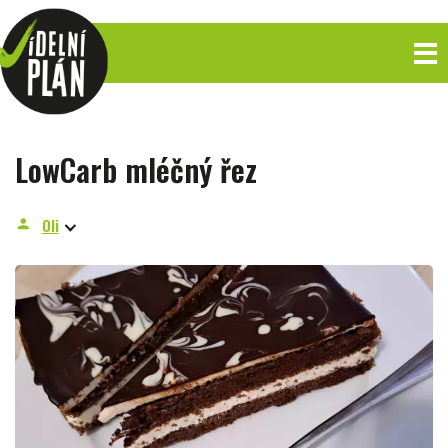
LowCarb mléčný řez
Oli
person