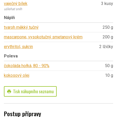
vaječný bílek
3 kusy
ušlehat sníh
Náplň
tvaroh měkký tučný
250 g
mascarpone, vysokotučný smetanový krém
200 g
erythritol, sukrin
2 lžičky
Poleva
čokoláda hořká, 80 - 90%
50 g
kokosový olej
10 g
Tisk nákupního seznamu
print
Postup přípravy