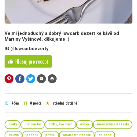
Velmi jednoduchý a dobrý lowcarb dezert ke kávě od
Martiny Vyšínové, děkujeme :)
IG @lowcarbdezerty
Hlasuj pro recept
thumb_up
mail
print
45m
8 porcí
středně obtížné
schedule
restaurant
star
dorty
historické
LCHF, low carb
mixér
moučníky a dezerty
oslava
pečení
primal
slavnostní tabule
snídaně