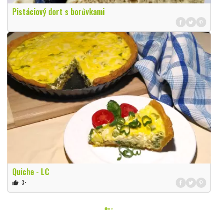
Pistáciový dort s borůvkami
Quiche - LC
3×
thumb_up