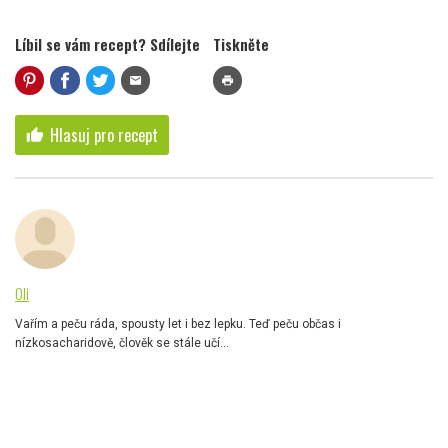
Líbil se vám recept? Sdílejte
Tiskněte
mail
print
Hlasuj pro recept
thumb_up
Oli
Vařím a peču ráda, spousty let i bez lepku. Teď peču občas i
nízkosacharidově, člověk se stále učí...