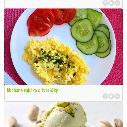
Míchaná vajíčka s tvarůžky