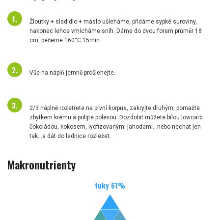
Žloutky + sladidlo + máslo ušleháme, přidáme sypké suroviny,
nakonec lehce vmícháme sníh. Dáme do dvou forem průměr 18
cm, pečeme 160°C 15min.
Vše na náplň jemně prošlehejte.
2/3 náplně rozetřete na první korpus, zakryjte druhým, pomažte
zbytkem krému a polijte polevou. Dozdobit můžete bílou lowcarb
čokoládou, kokosem, lyofizovanými jahodami.. nebo nechat jen
tak...a dát do lednice rozležet.
Makronutrienty
tuky
61
%