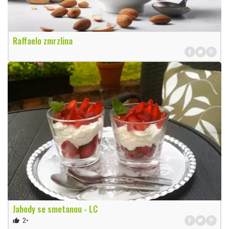
Raffaelo zmrzlina
Jahody se smetanou - LC
2×
thumb_up