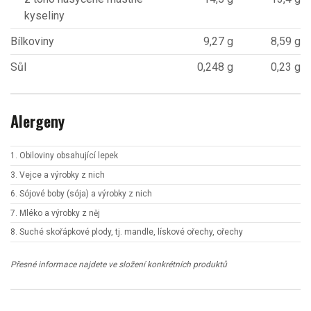
kyseliny
Bílkoviny
9,27 g
8,59 g
Sůl
0,248 g
0,23 g
Alergeny
1. Obiloviny obsahující lepek
3. Vejce a výrobky z nich
6. Sójové boby (sója) a výrobky z nich
7. Mléko a výrobky z něj
8. Suché skořápkové plody, tj. mandle, lískové ořechy, ořechy
Přesné informace najdete ve složení konkrétních produktů