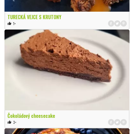
TURECKÁ VEJCE S KRUTONY
1×
thumb_up
Čokoládový cheesecake
3×
thumb_up