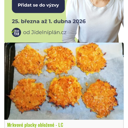
Mrkvové placky obložené - LC