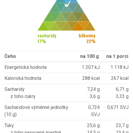
sacharidy
bílkoviny
17
%
22
%
Čeho
na 100 g
na 1 porci
Energetická hodnota
1 207 kJ
1 118 kJ
Kalorická hodnota
288 kcal
267 kcal
Sacharidy
7,24 g
6,71 g
z toho cukry
3,6 g
3,33 g
Sacharidové výměnné jednotky
0,724
0,671 SVJ
(10 g)
SVJ
Tuky
25,6 g
23,7 g
z toho nasycené mastné
14,5 g
13,4 g