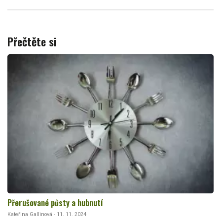
Přečtěte si
Přerušované půsty a hubnutí
Kateřina Gallinová · 11. 11. 2024