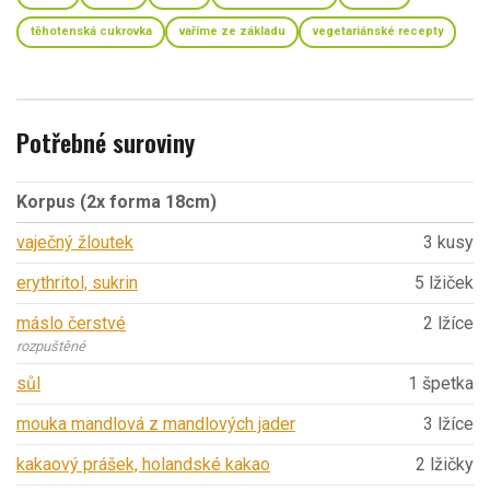
těhotenská cukrovka
vaříme ze základu
vegetariánské recepty
Potřebné suroviny
Korpus (2x forma 18cm)
vaječný žloutek
3 kusy
erythritol, sukrin
5 lžiček
máslo čerstvé
2 lžíce
rozpuštěné
sůl
1 špetka
mouka mandlová z mandlových jader
3 lžíce
kakaový prášek, holandské kakao
2 lžičky