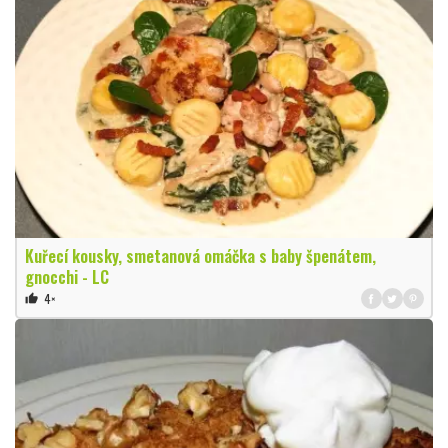
Kuřecí kousky, smetanová omáčka s baby špenátem,
gnocchi - LC
4×
thumb_up