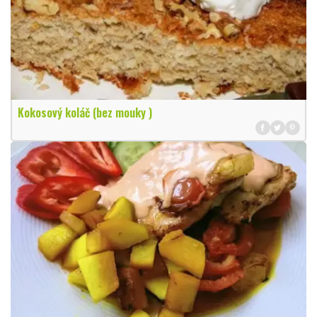
Kokosový koláč (bez mouky )