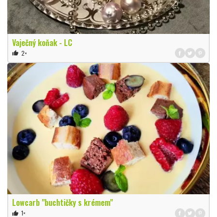
Vaječný koňak - LC
2×
thumb_up
Lowcarb "buchtičky s krémem"
1×
thumb_up