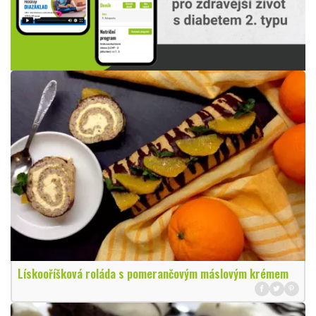
Lískooříšková roláda s pomerančovým máslovým krémem