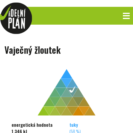
Vaječný žloutek
energetická hodnota
tuky
1 346 kJ
(58 %)