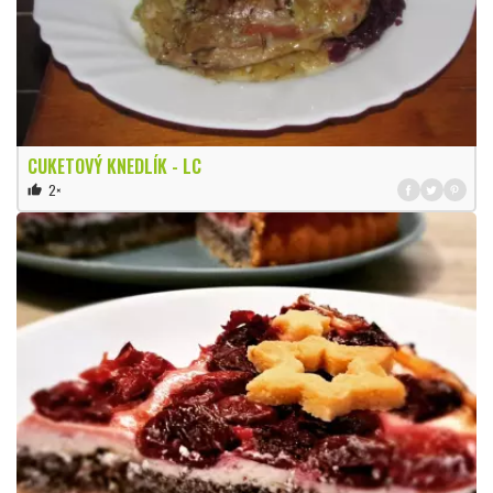
CUKETOVÝ KNEDLÍK - LC
2×
thumb_up