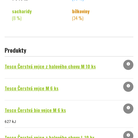
sacharidy
bílkoviny
(8 %)
(34 %)
Produkty
info
Tesco Čerstvá vejce z halového chovu M 10 ks
info
Tesco Čerstvá vejce M 6 ks
info
Tesco Čerstvá bio vejce M 6 ks
627 kJ
info
Tesco Čerstvá vejce z halového chovu L 10 ks