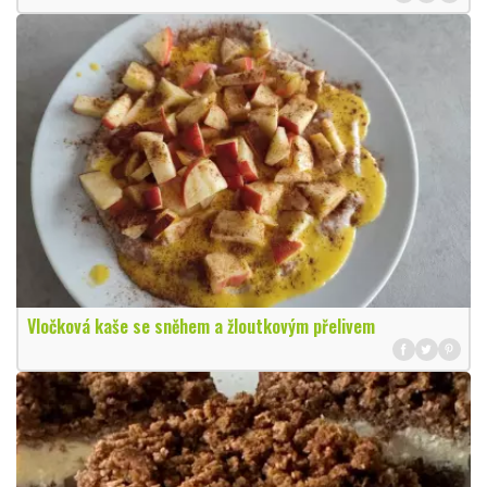
Vločková kaše se sněhem a žloutkovým přelivem