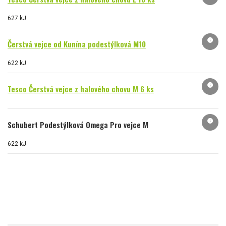
627 kJ
info
Čerstvá vejce od Kunína podestýlková M10
622 kJ
info
Tesco Čerstvá vejce z halového chovu M 6 ks
info
Schubert Podestýlková Omega Pro vejce M
622 kJ