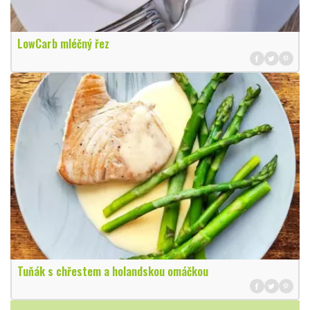
LowCarb mléčný řez
Tuňák s chřestem a holandskou omáčkou