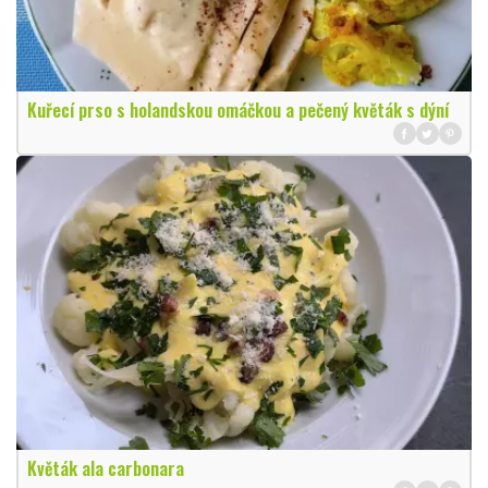
Kuřecí prso s holandskou omáčkou a pečený květák s dýní
Květák ala carbonara