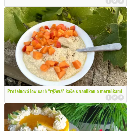
Proteinová low carb “rýžová” kaše s vanilkou a meruňkami