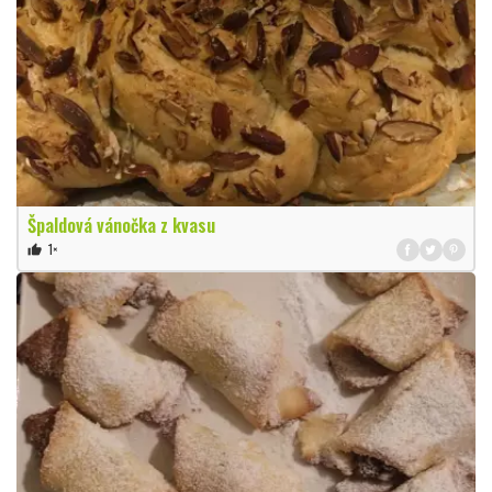
Špaldová vánočka z kvasu
1×
thumb_up