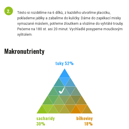
Těsto si rozdělíme na 6 dílků, z každého utvoříme placičku,
poklademe jablky a zabalíme do kuličky. Dáme do zapékací misky
vymazané máslem, potřeme žloutkem a vložíme do vyhřáté trouby.
Pečeme na 180 st. asi 20 minut. Vychladlé posypeme moučkovým
xylitolem.
Makronutrienty
tuky
52
%
sacharidy
bílkoviny
30
%
18
%