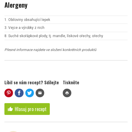
Alergeny
1. Obiloviny obsahující lepek
3. Vejce a výrobky z nich
8. Suché skořápkové plody, tj. mandle, lískové ořechy, ořechy
Přesné informace najdete ve složení konkrétních produktů
Líbil se vám recept? Sdílejte
Tiskněte
mail
print
Hlasuj pro recept
thumb_up