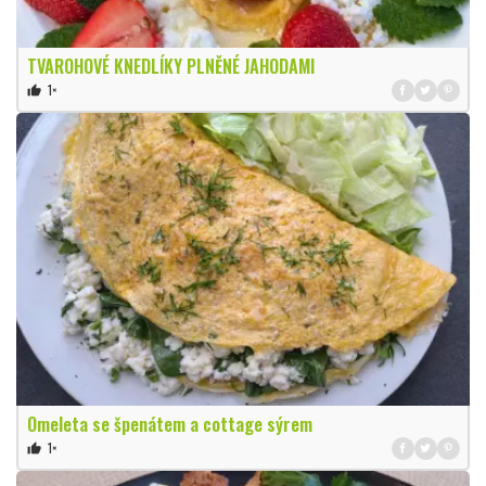
TVAROHOVÉ KNEDLÍKY PLNĚNÉ JAHODAMI
1×
thumb_up
Omeleta se špenátem a cottage sýrem
1×
thumb_up