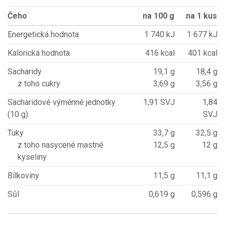
Čeho
na 100 g
na 1 kus
Energetická hodnota
1 740 kJ
1 677 kJ
Kalorická hodnota
416 kcal
401 kcal
Sacharidy
19,1 g
18,4 g
z toho cukry
3,69 g
3,56 g
Sacharidové výměnné jednotky
1,91 SVJ
1,84
(10 g)
SVJ
Tuky
33,7 g
32,5 g
z toho nasycené mastné
12,5 g
12 g
kyseliny
Bílkoviny
11,5 g
11,1 g
Sůl
0,619 g
0,596 g