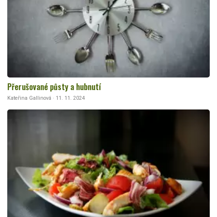
Přerušované půsty a hubnutí
Kateřina Gallinová · 11. 11. 2024