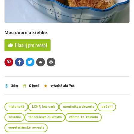
Moc dobré a křehké.
Hlasuj pro recept
thumb_up
mail
print
30m
6 kusů
středně obtížné
schedule
restaurant
star
historické
LCHF, low carb
moučníky a dezerty
pečení
snídaně
těhotenská cukrovka
vaříme ze základu
vegetariánské recepty