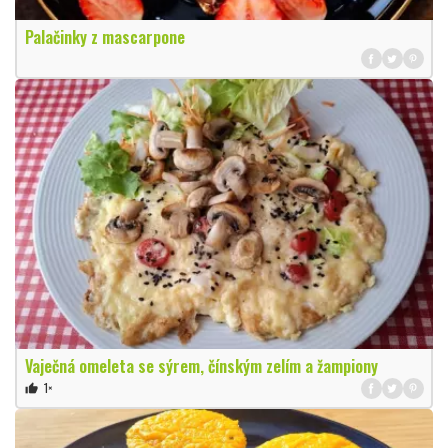
Palačinky z mascarpone
Vaječná omeleta se sýrem, čínským zelím a žampiony
1×
thumb_up