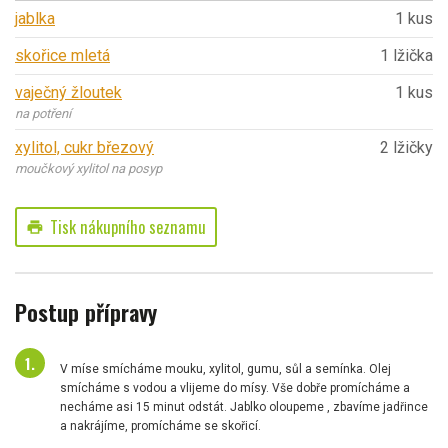
jablka
1 kus
skořice mletá
1 lžička
vaječný žloutek
1 kus
na potření
xylitol, cukr březový
2 lžičky
moučkový xylitol na posyp
Tisk nákupního seznamu
print
Postup přípravy
V míse smícháme mouku, xylitol, gumu, sůl a semínka. Olej
smícháme s vodou a vlijeme do mísy. Vše dobře promícháme a
necháme asi 15 minut odstát. Jablko oloupeme , zbavíme jadřince
a nakrájíme, promícháme se skořicí.