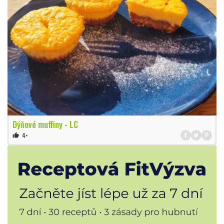
Dýňové muffiny - LC
4×
thumb_up