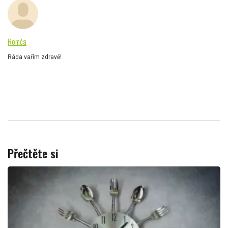
Romča
Ráda vařím zdravě!
Přečtěte si