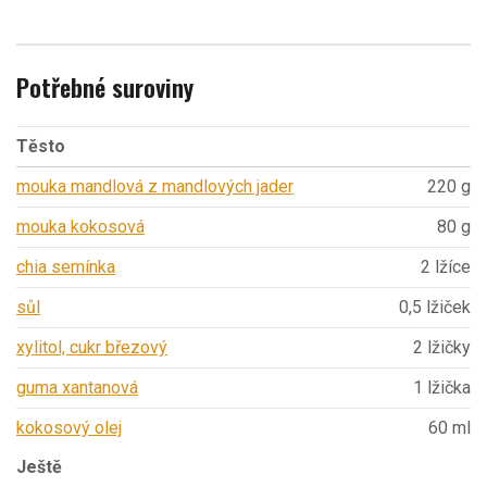
Potřebné suroviny
Těsto
mouka mandlová z mandlových jader
220 g
mouka kokosová
80 g
chia semínka
2 lžíce
sůl
0,5 lžiček
xylitol, cukr březový
2 lžičky
guma xantanová
1 lžička
kokosový olej
60 ml
Ještě