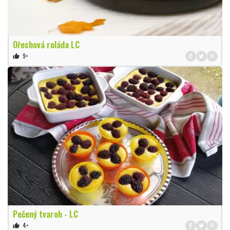
Ořechová roláda LC
9×
thumb_up
Pečený tvaroh - LC
4×
thumb_up