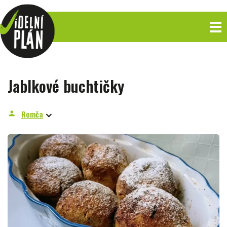
Jablkové buchtičky
Romča
person