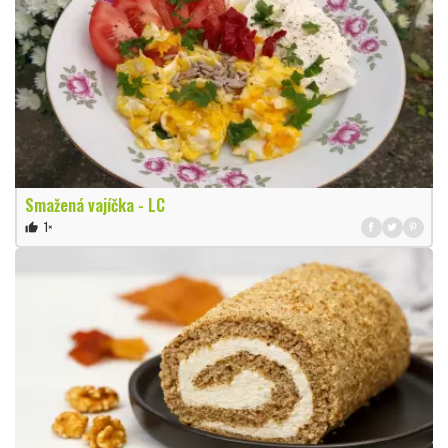
Smažená vajíčka - LC
1×
thumb_up