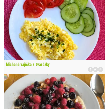
Míchaná vajíčka s tvarůžky