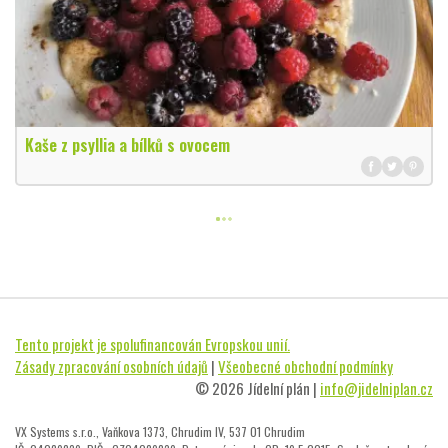
Kaše z psyllia a bílků s ovocem
Tento projekt je spolufinancován Evropskou unií.
Zásady zpracování osobních údajů
|
Všeobecné obchodní podmínky
© 2026 Jídelní plán |
info@jidelniplan.cz
VX Systems s.r.o., Vaňkova 1373, Chrudim IV, 537 01 Chrudim