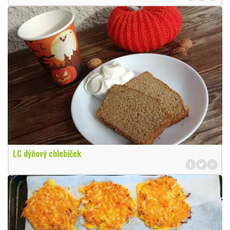
LC dýňový chlebíček