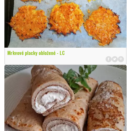
Mrkvové placky obložené - LC