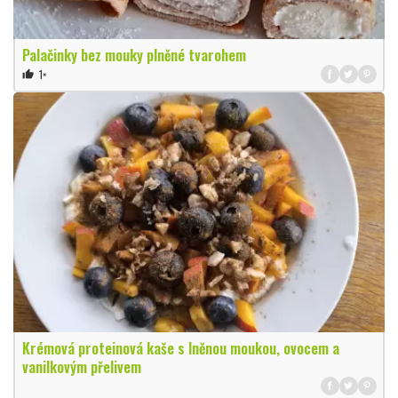
Palačinky bez mouky plněné tvarohem
1×
thumb_up
Krémová proteinová kaše s lněnou moukou, ovocem a
vanilkovým přelivem