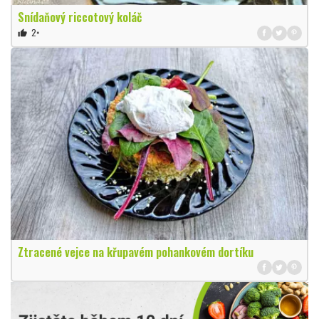
Snídaňový riccotový koláč
2×
thumb_up
Ztracené vejce na křupavém pohankovém dortíku