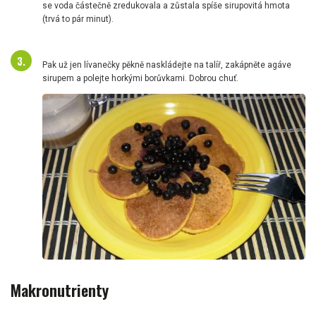
se voda částečně zredukovala a zůstala spíše sirupovitá hmota
(trvá to pár minut).
Pak už jen lívanečky pěkně naskládejte na talíř, zakápněte agáve
sirupem a polejte horkými borůvkami. Dobrou chuť.
Makronutrienty