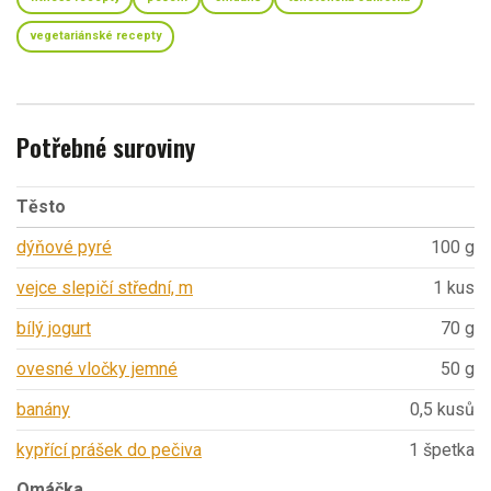
vegetariánské recepty
Potřebné suroviny
Těsto
dýňové pyré
100 g
vejce slepičí střední, m
1 kus
bílý jogurt
70 g
ovesné vločky jemné
50 g
banány
0,5 kusů
kypřící prášek do pečiva
1 špetka
Omáčka