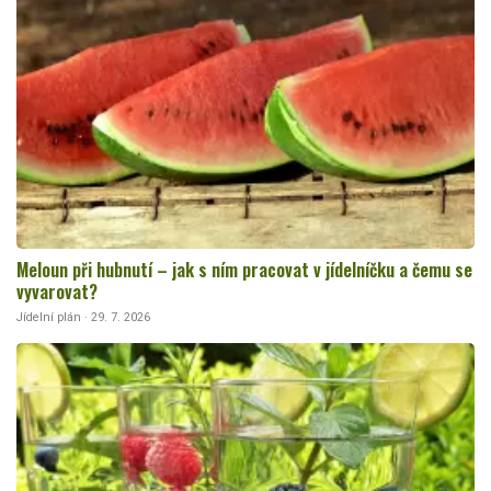
Meloun při hubnutí – jak s ním pracovat v jídelníčku a čemu se
vyvarovat?
Jídelní plán · 29. 7. 2026