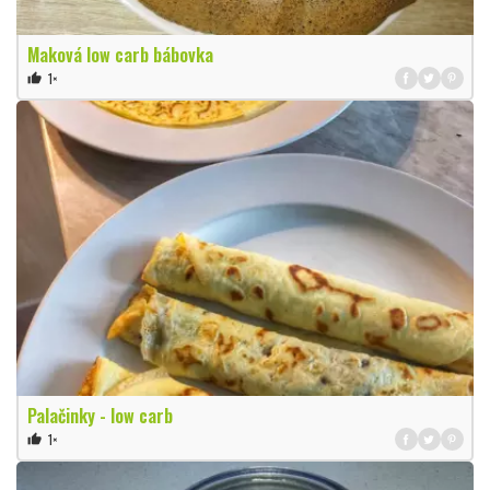
Maková low carb bábovka
1×
thumb_up
Palačinky - low carb
1×
thumb_up