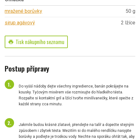
mražené borůvky
50 g
sirup agávový
2 lžíce
Tisk nákupního seznamu
print
Postup přípravy
Do vyšší nádoby dejte všechny ingredience, banán pokrájejte na
kousky. Tyčovým mixérem vše rozmixujte do hladkého těsta.
Rozpalte si kontaktní gril a lžící tvořte minilívanečky, které opečte z
každé strany cca minutu.
Jakmile budou krásně zlatavé, přendejte na talíř a dopečte stejným
způsobem i zbytek těsta. Mezitím si do malého rendlíčku nasypte
borůvky a podlejte je troškou vody. Nechte na sporáku ohřát tak, aby