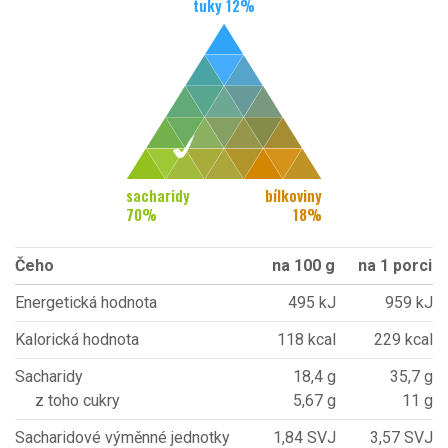
tuky
12
%
sacharidy
bílkoviny
70
%
18
%
Čeho
na 100 g
na 1 porci
Energetická hodnota
495 kJ
959 kJ
Kalorická hodnota
118 kcal
229 kcal
Sacharidy
18,4 g
35,7 g
z toho cukry
5,67 g
11 g
Sacharidové výměnné jednotky
1,84 SVJ
3,57 SVJ