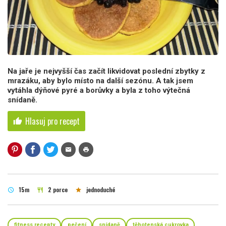
Na jaře je nejvyšší čas začít likvidovat poslední zbytky z
mrazáku, aby bylo místo na další sezónu. A tak jsem
vytáhla dýňové pyré a borůvky a byla z toho výtečná
snídaně.
Hlasuj pro recept
thumb_up
mail
print
15m
2 porce
jednoduché
schedule
restaurant
star
fitness recepty
pečení
snídaně
těhotenská cukrovka