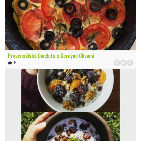
Provensálská Omeleta s Černými Olivami
1×
thumb_up