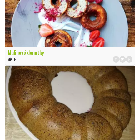
Malinové donutky
1×
thumb_up