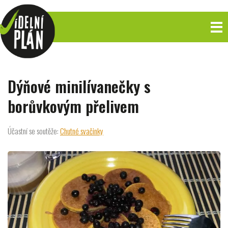
Dýňové minilívanečky s
borůvkovým přelivem
Účastní se soutěže:
Chutné svačinky