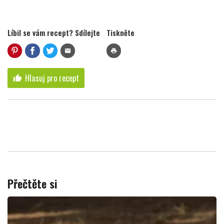
Líbil se vám recept? Sdílejte
Tiskněte
mail
print
Hlasuj pro recept
thumb_up
Přečtěte si