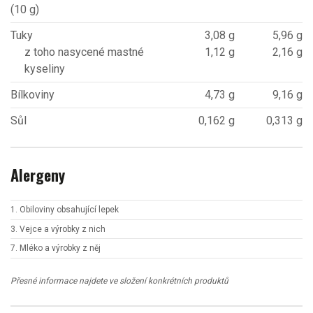
(10 g)
Tuky
3,08 g
5,96 g
z toho nasycené mastné
1,12 g
2,16 g
kyseliny
Bílkoviny
4,73 g
9,16 g
Sůl
0,162 g
0,313 g
Alergeny
1. Obiloviny obsahující lepek
3. Vejce a výrobky z nich
7. Mléko a výrobky z něj
Přesné informace najdete ve složení konkrétních produktů