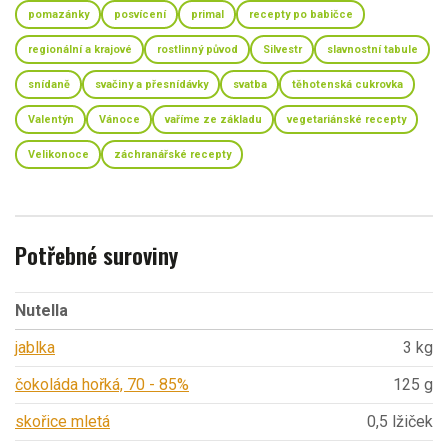
pomazánky
posvícení
primal
recepty po babičce
regionální a krajové
rostlinný původ
Silvestr
slavnostní tabule
snídaně
svačiny a přesnídávky
svatba
těhotenská cukrovka
Valentýn
Vánoce
vaříme ze základu
vegetariánské recepty
Velikonoce
záchranářské recepty
Potřebné suroviny
Nutella
jablka
3 kg
čokoláda hořká, 70 - 85%
125 g
skořice mletá
0,5 lžiček