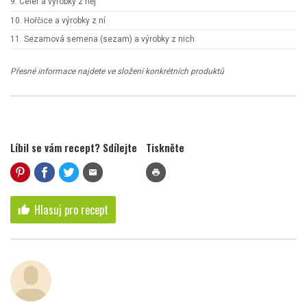
9. Celer a výrobky z něj
10. Hořčice a výrobky z ní
11. Sezamová semena (sezam) a výrobky z nich
Přesné informace najdete ve složení konkrétních produktů
Líbil se vám recept? Sdílejte
Tiskněte
mail
print
Hlasuj pro recept
thumb_up