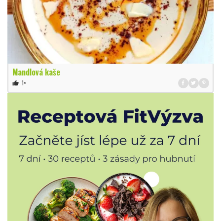
Mandlová kaše
1×
thumb_up