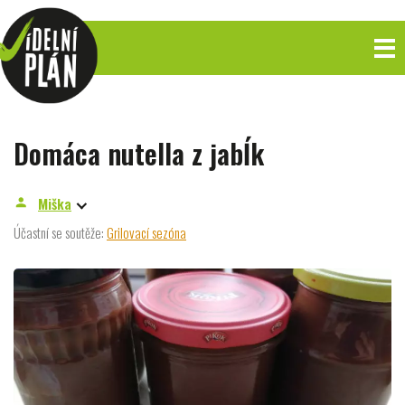
Domáca nutella z jabĺk
Miška
person
Účastní se soutěže:
Grilovací sezóna