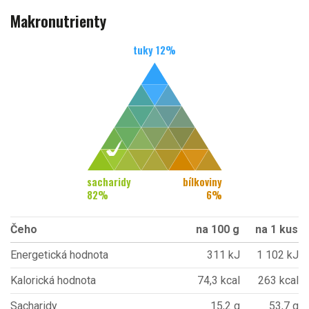
Makronutrienty
tuky
12
%
sacharidy
bílkoviny
82
%
6
%
Čeho
na 100 g
na 1 kus
Energetická hodnota
311 kJ
1 102 kJ
Kalorická hodnota
74,3 kcal
263 kcal
Sacharidy
15,2 g
53,7 g