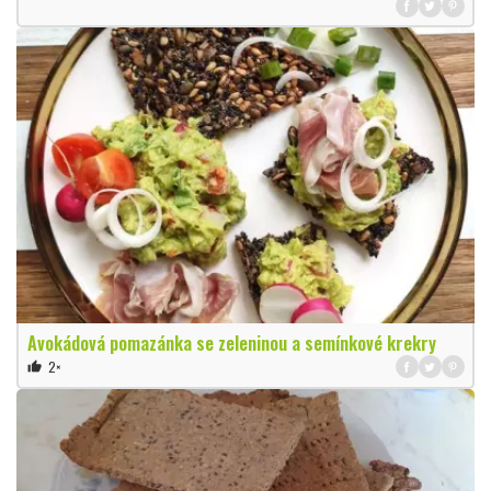
Avokádová pomazánka se zeleninou a semínkové krekry
2×
thumb_up