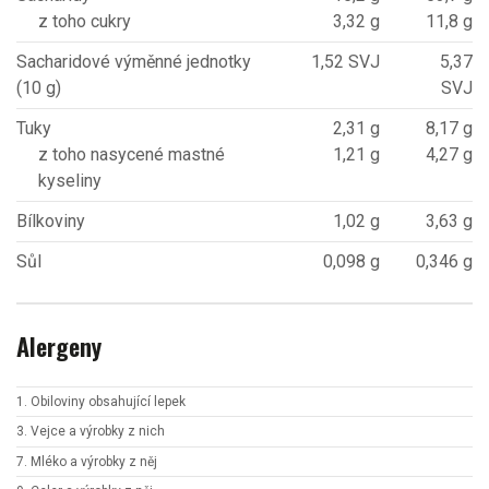
z toho cukry
3,32 g
11,8 g
Sacharidové výměnné jednotky
1,52 SVJ
5,37
(10 g)
SVJ
Tuky
2,31 g
8,17 g
z toho nasycené mastné
1,21 g
4,27 g
kyseliny
Bílkoviny
1,02 g
3,63 g
Sůl
0,098 g
0,346 g
Alergeny
1. Obiloviny obsahující lepek
3. Vejce a výrobky z nich
7. Mléko a výrobky z něj