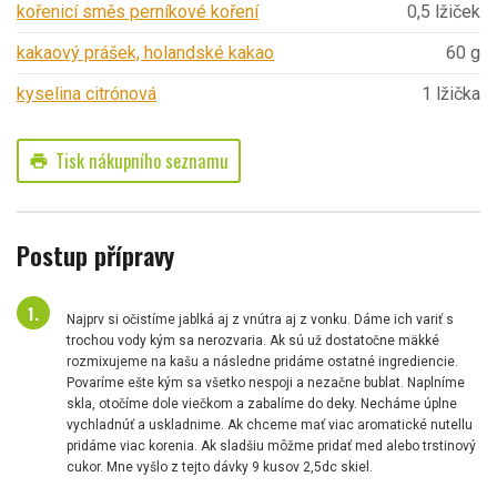
kořenicí směs perníkové koření
0,5 lžiček
kakaový prášek, holandské kakao
60 g
kyselina citrónová
1 lžička
Tisk nákupního seznamu
print
Postup přípravy
Najprv si očistíme jablká aj z vnútra aj z vonku. Dáme ich variť s
trochou vody kým sa nerozvaria. Ak sú už dostatočne mäkké
rozmixujeme na kašu a následne pridáme ostatné ingrediencie.
Povaríme ešte kým sa všetko nespoji a nezačne bublat. Naplníme
skla, otočíme dole viečkom a zabalíme do deky. Necháme úplne
vychladnúť a uskladnime. Ak chceme mať viac aromatické nutellu
pridáme viac korenia. Ak sladšiu môžme pridať med alebo trstinový
cukor. Mne vyšlo z tejto dávky 9 kusov 2,5dc skiel.