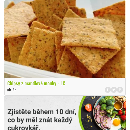
Chipsy z mandlové mouky - LC
3×
thumb_up