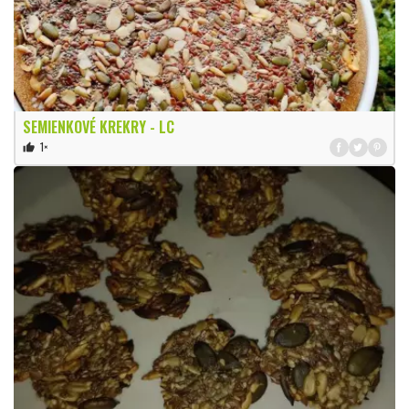
SEMIENKOVÉ KREKRY - LC
1×
thumb_up