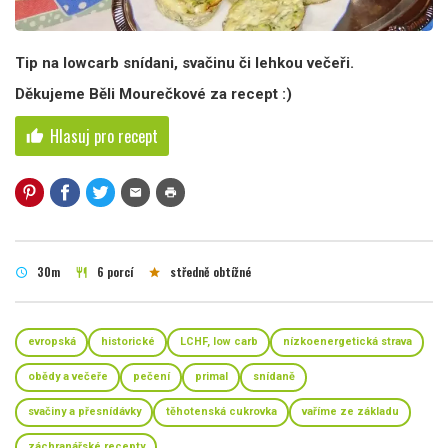
Tip na lowcarb snídani, svačinu či lehkou večeři.
Děkujeme Běli Mourečkové za recept :)
Hlasuj pro recept
thumb_up
mail
print
30m
6 porcí
středně obtížné
schedule
restaurant
star
evropská
historické
LCHF, low carb
nízkoenergetická strava
obědy a večeře
pečení
primal
snídaně
svačiny a přesnídávky
těhotenská cukrovka
vaříme ze základu
záchranářské recepty