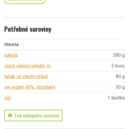
Potřebné suroviny
Hmota
cuketa
280 g
vejce slepičí střední, m
2 kusy
tuňák ve vlastní šťávě
80 g
sýr eidam 45%, strouhaný
30 g
sůl
1 špetka
Tisk nákupního seznamu
print