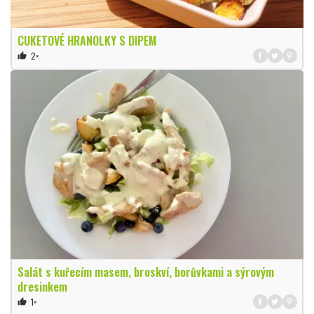
CUKETOVÉ HRANOLKY S DIPEM
2×
thumb_up
Salát s kuřecím masem, broskví, borůvkami a sýrovým
dresinkem
1×
thumb_up