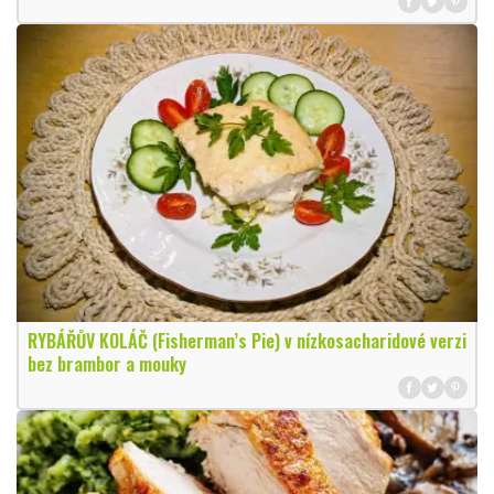
RYBÁŘŮV KOLÁČ (Fisherman’s Pie) v nízkosacharidové verzi
bez brambor a mouky