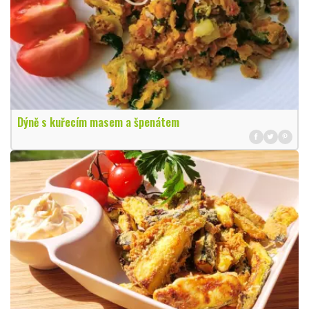
Dýně s kuřecím masem a špenátem