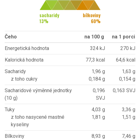
sacharidy
bílkoviny
13
%
60
%
Čeho
na 100 g
na 1 porci
Energetická hodnota
324 kJ
270 kJ
Kalorická hodnota
77,3 kcal
64,6 kcal
Sacharidy
1,96 g
1,63 g
z toho cukry
0,184 g
0,154 g
Sacharidové výměnné jednotky
0,196
0,163 SVJ
(10 g)
SVJ
Tuky
4,03 g
3,36 g
z toho nasycené mastné
1,81 g
1,51 g
kyseliny
Bílkoviny
8,93 g
7,46 g