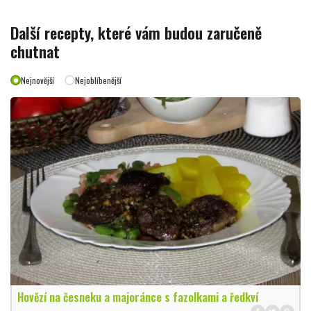
Další recepty, které vám budou zaručeně
chutnat
Nejnovější
Nejoblíbenější
Hovězí na česneku a majoránce s fazolkami a ředkví