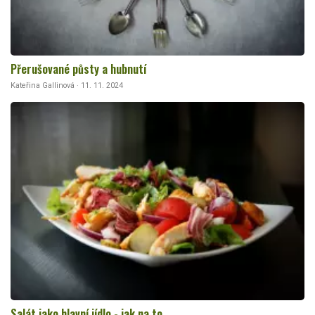
Přerušované půsty a hubnutí
Kateřina Gallinová · 11. 11. 2024
Salát jako hlavní jídlo - jak na to