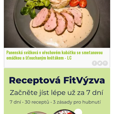
Panenská svíčková v ořechovém kabátku se smetanovou
omáčkou a šťouchaným květákem - LC