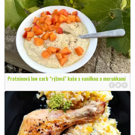
Proteinová low carb “rýžová” kaše s vanilkou a meruňkami