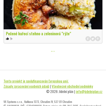
Pečené kuřecí stehno a zeleninová "rýže"
1×
thumb_up
Tento projekt je spolufinancován Evropskou unií.
Zásady zpracování osobních údajů
|
Všeobecné obchodní podmínky
© 2026 Jídelní plán |
info@jidelniplan.cz
VX Systems s.r.o., Vaňkova 1373, Chrudim IV, 537 01 Chrudim
IČ: 04089839, DIČ : CZ04089839, Datum zápisu do OR: 19.5.2015, Společnost vedená