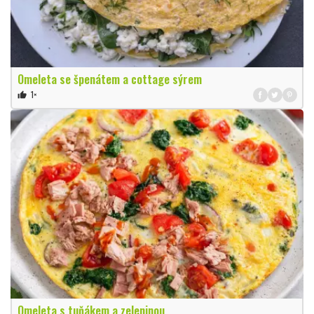
Omeleta se špenátem a cottage sýrem
1×
thumb_up
Omeleta s tuňákem a zeleninou