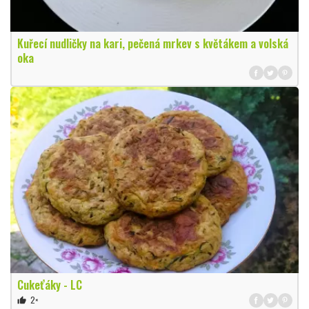
Kuřecí nudličky na kari, pečená mrkev s květákem a volská
oka
Cukeťáky - LC
2×
thumb_up