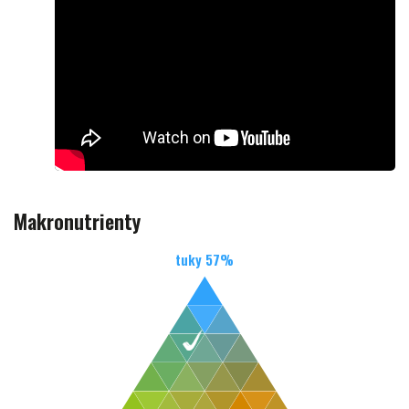
Makronutrienty
tuky
57
%