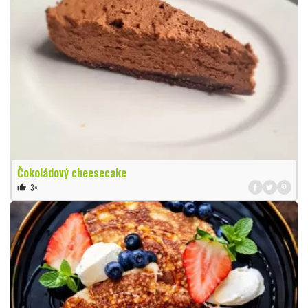
Čokoládový cheesecake
3×
thumb_up