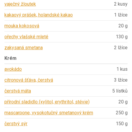
vaječný žloutek
2 kusy
kakaový prášek, holandské kakao
1 lžíce
mouka kokosová
20 g
ořechy vlašské mleté
130 g
zakysaná smetana
2 lžíce
Krém
avokádo
1 kus
citronová šťáva, čerstvá
3 lžíce
čerstvá máta
5 lístků
přírodní sladidlo (xylitol, erythritol, stévie)
20 g
mascarpone, vysokotučný smetanový krém
250 g
čerstvý sýr
150 g