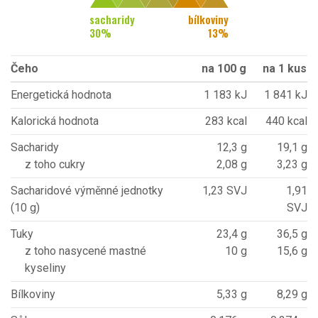
sacharidy
bílkoviny
30
%
13
%
Čeho
na 100 g
na 1 kus
Energetická hodnota
1 183 kJ
1 841 kJ
Kalorická hodnota
283 kcal
440 kcal
Sacharidy
12,3 g
19,1 g
z toho cukry
2,08 g
3,23 g
Sacharidové výměnné jednotky
1,23 SVJ
1,91
(10 g)
SVJ
Tuky
23,4 g
36,5 g
z toho nasycené mastné
10 g
15,6 g
kyseliny
Bílkoviny
5,33 g
8,29 g