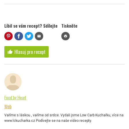
Líbil se vám recept? Sdílejte
Tiskněte
mail
print
Hlasuj pro recept
thumb_up
Food by Heart
Web
Vaříme s láskou , vaříme od srdce. Vydali jsme Low Carb Kuchařku, více na
www.lckucharka.cz Podívejte se na naše video recepty.