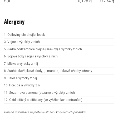
Sůl
0,176 g
0,274 g
Alergeny
1. Obiloviny obsahující lepek
3. Vejce a výrobky z nich
5. Jádra podzemnice olejné (arašídy) a výrobky z nich
6. Sójové boby (sója) a výrobky z nich
7. Mléko a výrobky z něj
8. Suché skořápkové plody, tj. mandle, lískové ořechy, ořechy
9. Celer a výrobky z něj
10. Hořčice a výrobky z ní
11. Sezamová semena (sezam) a výrobky z nich
12. Oxid siřičitý a siřičitany (ve vyšších koncentracích)
Přesné informace najdete ve složení konkrétních produktů