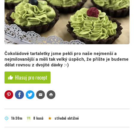
Čokoládové tartaletky jsme pekli pro naše nejmenší a
nejmilovanější a měli tak velký úspěch, že příšte je budeme
dělat rovnou z dvojité dávky :-)
Hlasuj pro recept
thumb_up
mail
print
1h:30m
8 kusů
středně obtížné
schedule
restaurant
star