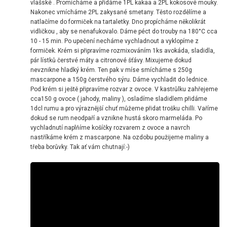
vlašské . Promícháme a přidáme 1PL kakaa a 2PL kokosové mouky.
Nakonec vmícháme 2PL zakysané smetany. Těsto rozdělíme a
natlačíme do formiček na tartaletky. Dno propícháme několikrát
vidličkou , aby se nenafukovalo. Dáme péct do trouby na 180°C cca
10 - 15 min. Po upečení necháme vychladnout a vyklopíme z
formiček. Krém si připravíme rozmixováním 1ks avokáda, sladidla,
pár lístků čerstvé máty a citronové šťávy. Mixujeme dokud
nevznikne hladký krém. Ten pak v míse smícháme s 250g
mascarpone a 150g čerstvého sýru. Dáme vychladit do lednice.
Pod krém si ještě připravíme rozvar z ovoce. V kastrůlku zahřejeme
cca150 g ovoce ( jahody, maliny ), osladíme sladidlem přidáme
1dcl rumu a pro výraznější chuť můžeme přidat trošku chilli. Vaříme
dokud se rum neodpaří a vznikne hustá skoro marmeláda. Po
vychladnutí naplňíme košíčky rozvarem z ovoce a navrch
nastříkáme krém z mascarpone. Na ozdobu použijeme maliny a
třeba borůvky. Tak ať vám chutnají:-)