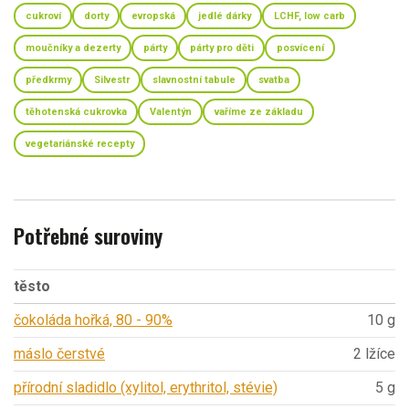
cukroví
dorty
evropská
jedlé dárky
LCHF, low carb
moučníky a dezerty
párty
párty pro děti
posvícení
předkrmy
Silvestr
slavnostní tabule
svatba
těhotenská cukrovka
Valentýn
vaříme ze základu
vegetariánské recepty
Potřebné suroviny
těsto
čokoláda hořká, 80 - 90%
10 g
máslo čerstvé
2 lžíce
přírodní sladidlo (xylitol, erythritol, stévie)
5 g