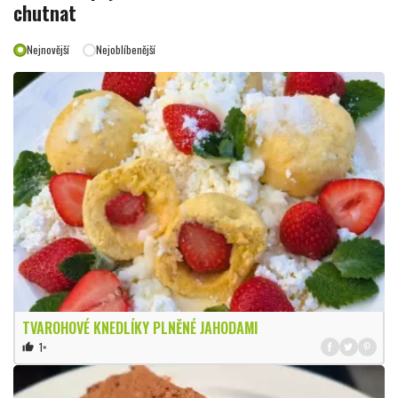
chutnat
Nejnovější
Nejoblíbenější
TVAROHOVÉ KNEDLÍKY PLNĚNÉ JAHODAMI
1×
thumb_up