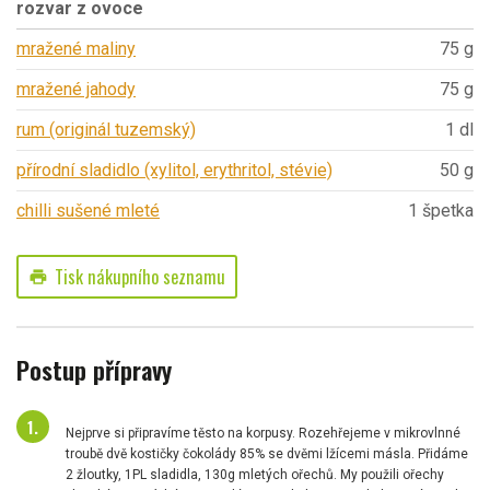
rozvar z ovoce
mražené maliny
75 g
mražené jahody
75 g
rum (originál tuzemský)
1 dl
přírodní sladidlo (xylitol, erythritol, stévie)
50 g
chilli sušené mleté
1 špetka
Tisk nákupního seznamu
print
Postup přípravy
Nejprve si připravíme těsto na korpusy. Rozehřejeme v mikrovlnné
troubě dvě kostičky čokolády 85% se dvěmi lžícemi másla. Přidáme
2 žloutky, 1PL sladidla, 130g mletých ořechů. My použili ořechy