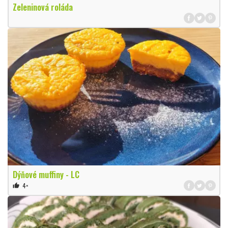
Zeleninová roláda
Dýňové muffiny - LC
4×
thumb_up