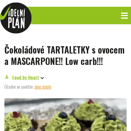
Čokoládové TARTALETKY s ovocem
a MASCARPONE!! Low carb!!!
Food by Heart
person
Účastní se soutěže:
Jíme dobře