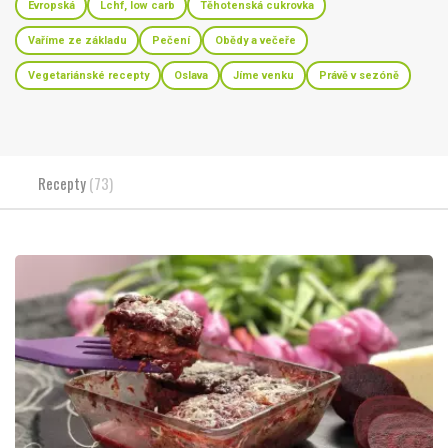
Evropská
Lchf, low carb
Těhotenská cukrovka
Vaříme ze základu
Pečení
Obědy a večeře
Vegetariánské recepty
Oslava
Jíme venku
Právě v sezóně
Recepty
(73)