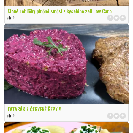
Slané rohlíčky plněné směsí z kyselého zelí Low Carb
1×
thumb_up
TATARÁK Z ČERVENÉ ŘEPY !!
1×
thumb_up