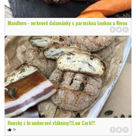
Mandlovo - mrkvové dalamánky s parmskou šunkou a Nivou
Housky z bramborové vlákniny!!!Low Carb!!!
1×
thumb_up