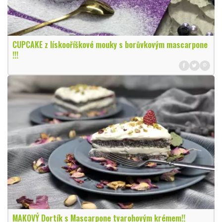
CUPCAKE z lískooříškové mouky s borůvkovým mascarpone
!!!
MAKOVÝ Dortík s Mascarpone tvarohovým krémem!!