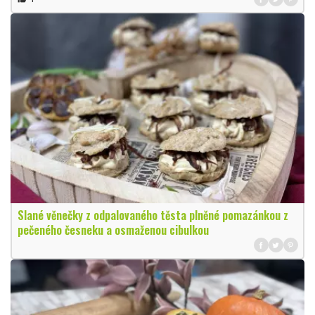
Slané věnečky z odpalovaného těsta plněné pomazánkou z
pečeného česneku a osmaženou cibulkou