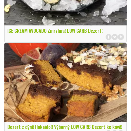
ICE CREAM AVOCADO Zmrzlina! LOW CARB Dezert!
Dezert z dýně Hokaido!! Výborný LOW CARB Dezert ke kávě!