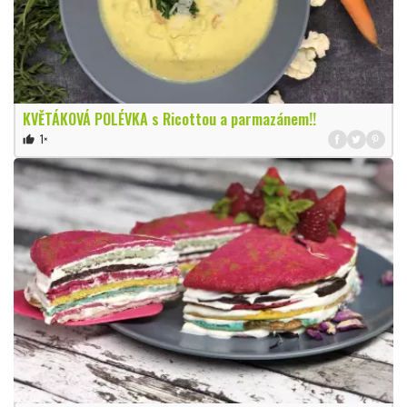
KVĚTÁKOVÁ POLÉVKA s Ricottou a parmazánem!!
1×
thumb_up