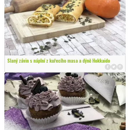
Slaný závin s náplní z kuřecího masa a dýně Hokkaido