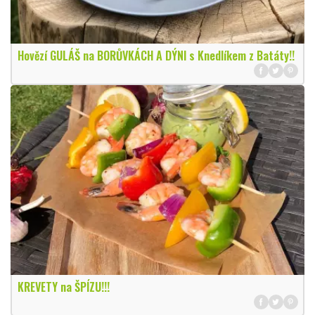
Hovězí GULÁŠ na BORŮVKÁCH A DÝNI s Knedlíkem z Batáty!!
KREVETY na ŠPÍZU!!!