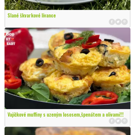
Slané škvarkové lívance
Vajíčkové muffiny s uzeným lososem,špenátem a olivami!!!