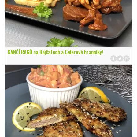
KANČÍ RAGŮ na Rajčatech a Celerové hranolky!