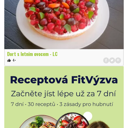
Dort s letním ovocem - LC
4×
thumb_up