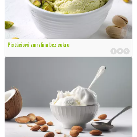
Pistáciová zmrzlina bez cukru