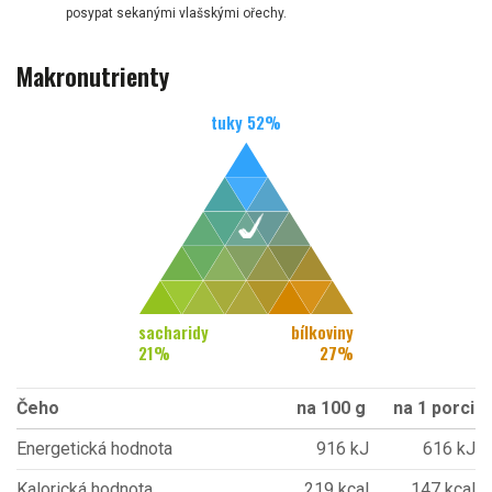
posypat sekanými vlašskými ořechy.
Makronutrienty
tuky
52
%
sacharidy
bílkoviny
21
%
27
%
Čeho
na 100 g
na 1 porci
Energetická hodnota
916 kJ
616 kJ
Kalorická hodnota
219 kcal
147 kcal