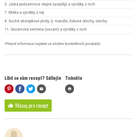
5. Jádra podzemnice olejné (arašídy) a výrobky z nich
7. Mléko a výrobky z něj
8. Suché skořápkové plody, tj. mandle, lískové ořechy, ořechy
11. Sezamová semena (sezam) a výrobky z nich
Přesné informace najdete ve složení konkrétních produktů
Líbil se vám recept? Sdílejte
Tiskněte
mail
print
Hlasuj pro recept
thumb_up