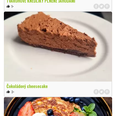
TVAROHOVÉ KNEDLÍKY PLNĚNÉ JAHODAMI
1×
thumb_up
Čokoládový cheesecake
3×
thumb_up