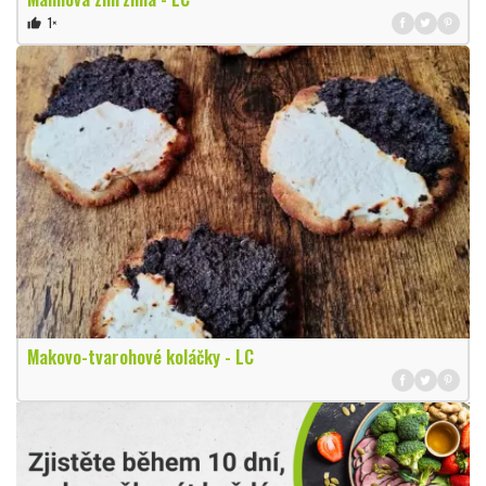
1×
thumb_up
Makovo-tvarohové koláčky - LC