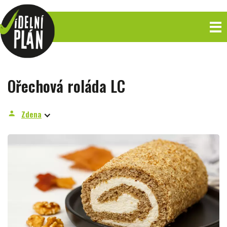
Ořechová roláda LC
Zdena
person