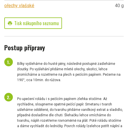
ořechy vlašské
40 g
Tisk nákupního seznamu
print
Postup přípravy
Bílky vyšleháme do husté pěny, následně postupně zašleháme
žloutky. Po vyšlehání přidáme mleté ořechy, skořici, lehce
promícháme a rozetřeme na plech s pečícím papírem. Pečeme na
190°, cca 10min. do růžova.
Po upečení roládu i s pečícím papírem zlehka stočíme. Až
vychladne, sloupneme opatrně pečící papír. Smetanu i tvaroh
ušleháme odděleně, do tvarohu přidáme vanilkový extrat a sladidlo,
případně dosladíme dle chuti. Šlehačku lehce vmícháme do
tvarohu, náplň rozetřeme rovnoměrně na plát. Poté roládu stočíme
a dáme vychladit do ledničky. Povrch rolády lzelehce potřít náplní a