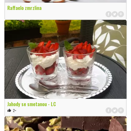
Raffaelo zmrzlina
Jahody se smetanou - LC
2×
thumb_up