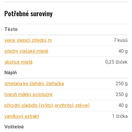
Potřebné suroviny
Těsto
vejce slepičí střední, m
7 kusů
ořechy vlašské mleté
40 g
skořice mletá
0,25 lžiček
Náplň
smetana ke šlehání, šlehačka
250 g
tvaroh měkký polotučný
250 g
přírodní sladidlo (xylitol, erythritol, stévie)
40 g
vanilkový extrakt
1 lžička
Volitelně