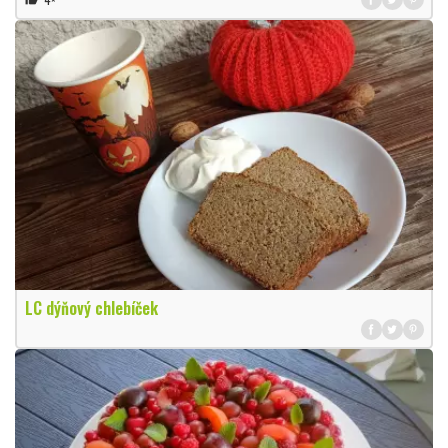
LC dýňový chlebíček