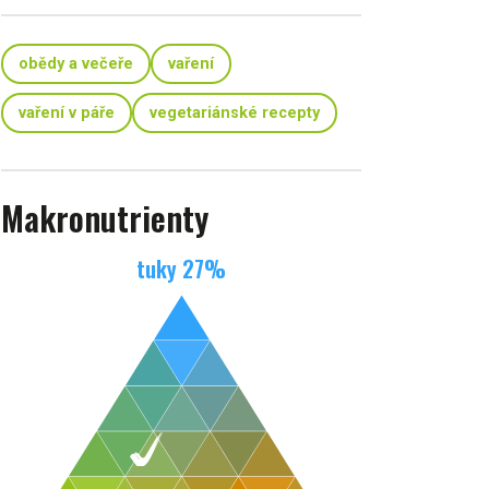
obědy a večeře
vaření
vaření v páře
vegetariánské recepty
Makronutrienty
tuky
27
%