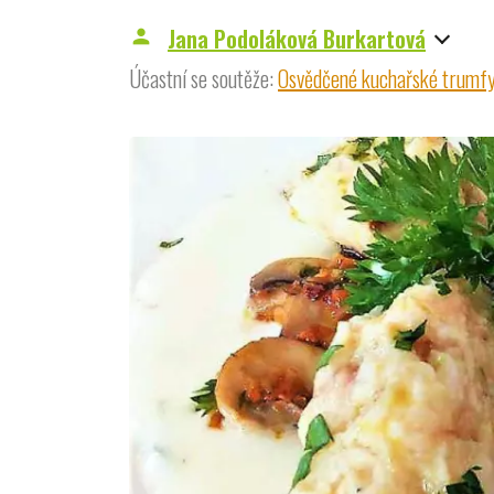
Jana Podoláková Burkartová
person
Účastní se soutěže:
Osvědčené kuchařské trumf