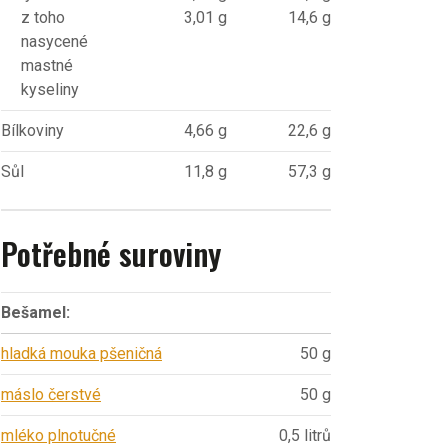
z toho
3,01 g
14,6 g
nasycené
mastné
kyseliny
Bílkoviny
4,66 g
22,6 g
Sůl
11,8 g
57,3 g
Potřebné suroviny
Bešamel:
hladká mouka pšeničná
50 g
máslo čerstvé
50 g
mléko plnotučné
0,5 litrů