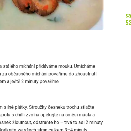
sa
5
a stálého míchání přidáváme mouku. Umícháme
 a za občasného míchání povaříme do zhoustnutí.
m a ještě 2 minuty povaříme...
m silné plátky. Stroužky česneku trochu stlačte
spolu s chilli zvolna opékejte na směsi másla a
snek žloutnout, odstraňte ho – trvá to asi 2 minuty.
 Opékejte ze všech stran celkem 3–4 minuty