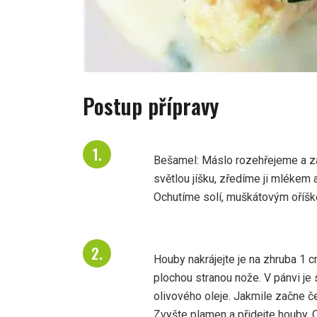
Postup přípravy
Bešamel: Máslo rozehřejeme a z
světlou jíšku, zředíme ji mlékem
Ochutíme solí, muškátovým oříške
Houby nakrájejte je na zhruba 1 c
plochou stranou nože. V pánvi je 
olivového oleje. Jakmile začne če
Zvyšte plamen a přidejte houby.