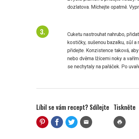
dozlatova. Míchejte opatrně. Vyp
Cuketu nastrouhat nahrubo, přida
kostičky, sušenou bazalku, sůl a n
přidejte. Konzistence taková, aby
nebo dvěma lžícemi noky a vaříme
se nechytaly na pařáček. Po uva
Líbil se vám recept? Sdílejte
Tiskněte
mail
print