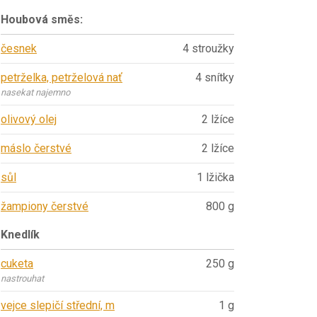
Houbová směs:
česnek
4 stroužky
petrželka, petrželová nať
4 snítky
nasekat najemno
olivový olej
2 lžíce
máslo čerstvé
2 lžíce
sůl
1 lžička
žampiony čerstvé
800 g
Knedlík
cuketa
250 g
nastrouhat
vejce slepičí střední, m
1 g