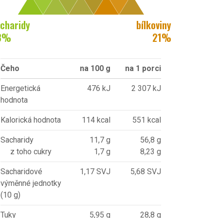
charidy
bílkoviny
3
%
21
%
Čeho
na 100 g
na 1 porci
Energetická
476 kJ
2 307 kJ
hodnota
Kalorická hodnota
114 kcal
551 kcal
Sacharidy
11,7 g
56,8 g
z toho cukry
1,7 g
8,23 g
Sacharidové
1,17 SVJ
5,68 SVJ
výměnné jednotky
(10 g)
Tuky
5,95 g
28,8 g