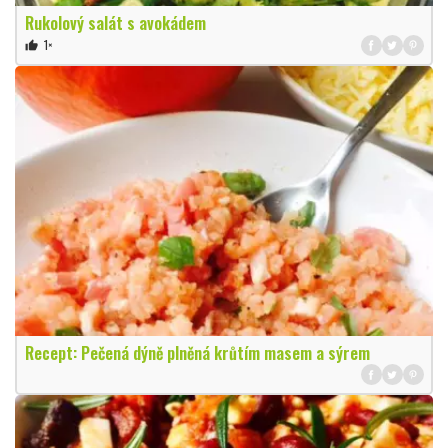
Rukolový salát s avokádem
1×
thumb_up
Recept: Pečená dýně plněná krůtím masem a sýrem