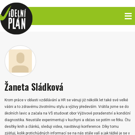
Žaneta Sládková
Krom práce v oblasti vzdělávání a HR se věnuji již několik let také své velké
vášni a to zdravému životnímu stylu a výživy především. Vrátila jsme se do
školních lavic a začala na VŠ studovat obor Výživové poradenství a kondiční
diagnostika. Neustále experimentuji v kuchyni a občas se potím ve fitku. Čtu
desítky knih a článků, sleduji videa, navštěvuji konference. Díky tomu
zjišťuji, kolik protichůdných informací se na nás stále valí a jak těžké je se v