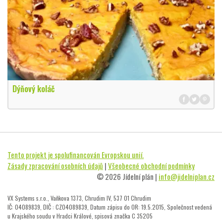
Dýňový koláč
Tento projekt je spolufinancován Evropskou unií.
Zásady zpracování osobních údajů
|
Všeobecné obchodní podmínky
© 2026 Jídelní plán |
info@jidelniplan.cz
VX Systems s.r.o., Vaňkova 1373, Chrudim IV, 537 01 Chrudim
IČ: 04089839, DIČ : CZ04089839, Datum zápisu do OR: 19.5.2015, Společnost vedená
u Krajského soudu v Hradci Králové, spisová značka C 35205