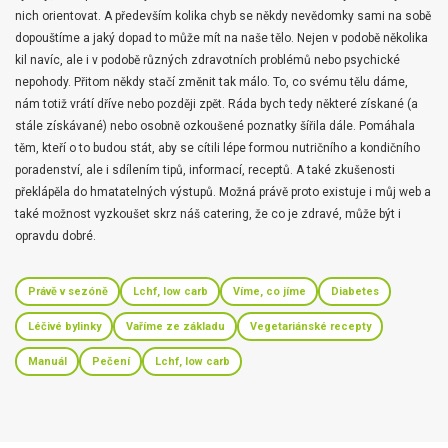
nich orientovat. A především kolika chyb se někdy nevědomky sami na sobě
dopouštíme a jaký dopad to může mít na naše tělo. Nejen v podobě několika
kil navíc, ale i v podobě různých zdravotních problémů nebo psychické
nepohody. Přitom někdy stačí změnit tak málo. To, co svému tělu dáme,
nám totiž vrátí dříve nebo později zpět. Ráda bych tedy některé získané (a
stále získávané) nebo osobně ozkoušené poznatky šířila dále. Pomáhala
těm, kteří o to budou stát, aby se cítili lépe formou nutričního a kondičního
poradenství, ale i sdílením tipů, informací, receptů. A také zkušenosti
překlápěla do hmatatelných výstupů. Možná právě proto existuje i můj web a
také možnost vyzkoušet skrz náš catering, že co je zdravé, může být i
opravdu dobré.
Právě v sezóně
Lchf, low carb
Víme, co jíme
Diabetes
Léčivé bylinky
Vaříme ze základu
Vegetariánské recepty
Manuál
Pečení
Lchf, low carb