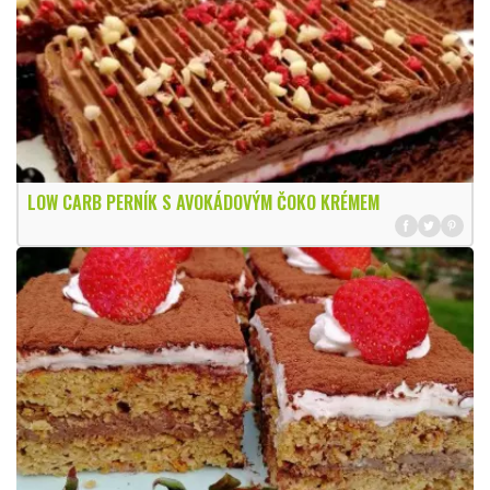
LOW CARB PERNÍK S AVOKÁDOVÝM ČOKO KRÉMEM