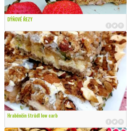
DÝŇOVÉ ŘEZY
Hraběnčin štrůdl low carb