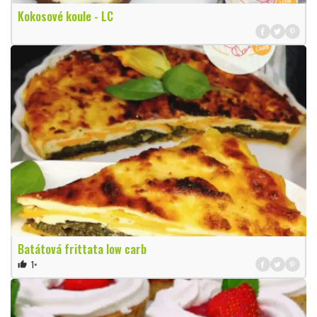
Kokosové koule - LC
Batátová frittata low carb
1×
thumb_up