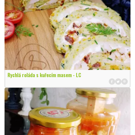
Rychlá roláda s kuřecím masem - LC