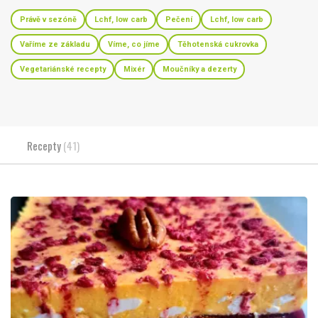
Právě v sezóně
Lchf, low carb
Pečení
Lchf, low carb
Vaříme ze základu
Víme, co jíme
Těhotenská cukrovka
Vegetariánské recepty
Mixér
Moučníky a dezerty
Recepty
(41)