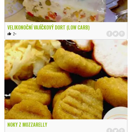
VELIKONOČNÍ VAJÍČKOVÝ DORT (LOW CARB)
2×
thumb_up
NOKY Z MOZZARELLY